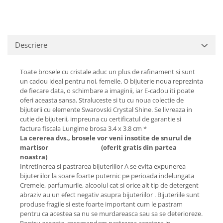
Cadouri pentru Doctori
Cadouri pentru Sfânta Maria
Martisoare
Descriere
Toate brosele cu cristale aduc un plus de rafinament si sunt
un cadou ideal pentru noi, femeile. O bijuterie noua reprezinta
de fiecare data, o schimbare a imaginii, iar E-cadou iti poate
oferi aceasta sansa. Straluceste si tu cu noua colectie de
bijuterii cu elemente Swarovski Crystal Shine. Se livreaza in
cutie de bijuterii, impreuna cu certificatul de garantie si
factura fiscala Lungime brosa 3.4 x 3.8 cm *
La cererea dvs., brosele vor veni insotite de snurul de
martisor
(oferit gratis din partea
noastra)
Intretinerea si pastrarea bijuteriilor A se evita expunerea
bijuteriilor la soare foarte puternic pe perioada indelungata
Cremele, parfumurile, alcoolul cat si orice alt tip de detergent
abraziv au un efect negativ asupra bijuteriilor . Bijuteriile sunt
produse fragile si este foarte important cum le pastram
pentru ca acestea sa nu se murdareasca sau sa se deterioreze.
Pentru aceasta, recomandam pastrarea acestora in