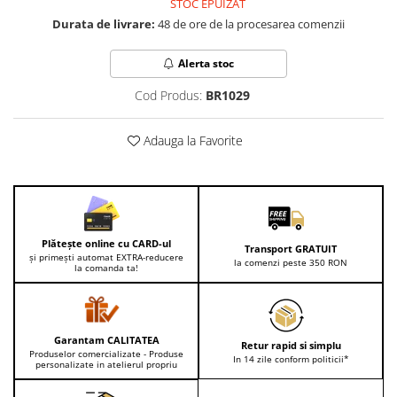
STOC EPUIZAT
Lenjerii de pat pentru copii
Durata de livrare:
48 de ore de la procesarea comenzii
Cadouri Cuplu
Fashion
Alerta stoc
Pijamale de CRACIUN
Cod Produs:
BR1029
Pijamale de dama
Pijamale de barbati
Adauga la Favorite
Halate si capoate
Pijamale
WINTER Collection
Halate si pijamale Family
Incaltaminte
Plătește online cu CARD-ul
Transport GRATUIT
și primești automat EXTRA-reducere
la comenzi peste 350 RON
Seturi elegante femei
la comanda ta!
Umbrele
Pijamale de copii
Pijamale BIG SIZE femei
Garantam CALITATEA
Retur rapid si simplu
Produselor comercializate - Produse
Cadouri ocazii speciale
In 14 zile conform politicii*
personalizate in atelierul propriu
Tricouri de craciun