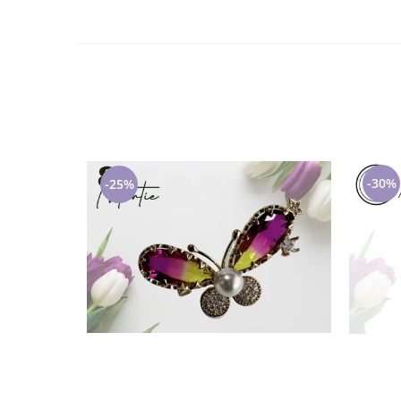
Cadouri pentru Doctori
Cadouri pentru Sfânta Maria
Martisoare
-30%
-25%