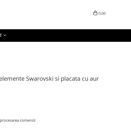
0,00
E
elemente Swarovski si placata cu aur
 procesarea comenzii