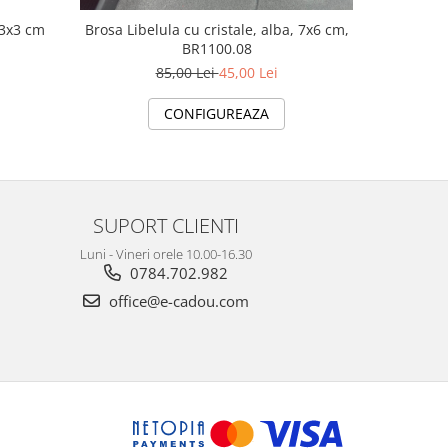
Brosa Libelula cu cristale, alba, 7x6 cm,
Brosa Cal
BR1100.08
BR2
85,00 Lei
45,00 Lei
CONFIGUREAZA
SUPORT CLIENTI
Luni - Vineri orele 10.00-16.30
0784.702.982
office@e-cadou.com