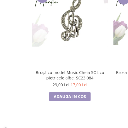
Lenjerii de pat pentru copii
Cadouri Cuplu
Fashion
Pijamale de CRACIUN
Pijamale de dama
Pijamale de barbati
Halate si capoate
Pijamale
WINTER Collection
Halate si pijamale Family
Broșă cu model Music Cheia SOL cu
Brosa F
pietricele albe, SC23.084
Incaltaminte
29,00 Lei
17,00 Lei
Seturi elegante femei
Umbrele
ADAUGA IN COS
Pijamale de copii
Pijamale BIG SIZE femei
Cadouri ocazii speciale
Tricouri de craciun