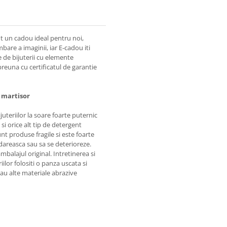
nt un cadou ideal pentru noi,
bare a imaginii, iar E-cadou iti
e de bijuterii cu elemente
mpreuna cu certificatul de garantie
e martisor
juteriilor la soare foarte puternic
i orice alt tip de detergent
unt produse fragile si este foarte
areasca sau sa se deterioreze.
alajul original. Intretinerea si
iilor folositi o panza uscata si
 sau alte materiale abrazive