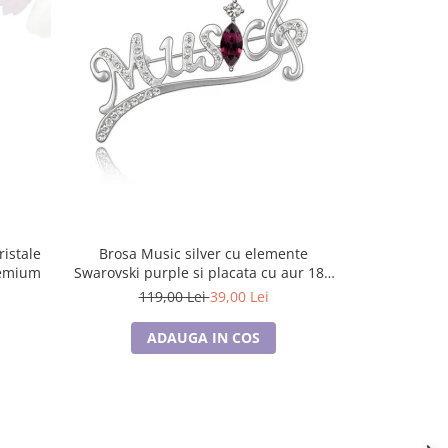
-67%
Brosa Music silver cu elemente
Brosa Music sil
remium
Swarovski purple si placata cu aur 18K
Swarovski vi
garantie 6 luni
g
119,00 Lei
39,00 Lei
119
ADAUGA IN COS
A