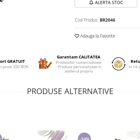
ALERTA STOC
Cod Produs:
BR2046
Adauga la Favorite
Garantam CALITATEA
ort GRATUIT
Retu
Produselor comercializate
i peste 350 RON
- Produse personalizate in
In 14 z
atelierul propriu
PRODUSE ALTERNATIVE
%
-34%