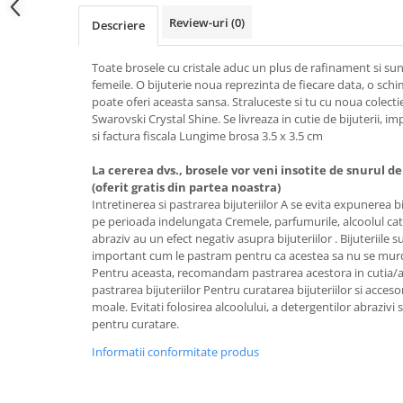
Tricouri de cuplu Valentine's Day
Review-uri
(0)
Descriere
Valentine's Day
Cadouri pentru Bunici
Toate brosele cu cristale aduc un plus de rafinament si su
Cadouri pentru Nasi si Fini
femeile. O bijuterie noua reprezinta de fiecare data, o schim
poate oferi aceasta sansa. Straluceste si tu cu noua colecti
Cadouri Craciun
Swarovski Crystal Shine. Se livreaza in cutie de bijuterii, i
Cadouri pentru Mama
si factura fiscala Lungime brosa 3.5 x 3.5 cm
Cadouri pentru profesori sau absolventi
La cererea dvs., brosele vor veni insotite de snurul d
Cadouri Back to school
(oferit gratis din partea noastra)
Cadouri de Paște
Intretinerea si pastrarea bijuteriilor A se evita expunerea bi
pe perioada indelungata Cremele, parfumurile, alcoolul cat s
Cadouri Traditionale Romanesti
abraziv au un efect negativ asupra bijuteriilor . Bijuteriile s
8 Martie
important cum le pastram pentru ca acestea sa nu se murd
Cadouri pentru CUPLU El & Ea
Pentru aceasta, recomandam pastrarea acestora in cutia/amb
pastrarea bijuteriilor Pentru curatarea bijuteriilor si accesor
Cadouri Iubitori de animale
moale. Evitati folosirea alcoolului, a detergentilor abrazivi
Cadouri GRAVIDE
pentru curatare.
Cadouri pentru sportivi
Informatii conformitate produs
Cadouri Pensionare
Cadouri Colegi, sefi sau angajati