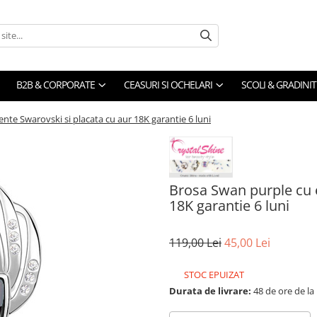
B2B & CORPORATE
CEASURI SI OCHELARI
SCOLI & GRADINIT
te Swarovski si placata cu aur 18K garantie 6 luni
Brosa Swan purple cu 
18K garantie 6 luni
119,00 Lei
45,00 Lei
STOC EPUIZAT
Durata de livrare:
48 de ore de la