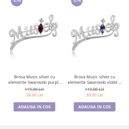
-67%
-67%
Brosa Music silver cu
Brosa Music silver cu
elemente Swarovski purple
elemente Swarovski violet si
si placata cu aur 18K
placata cu aur 18K garantie
119,00 Lei
119,00 Lei
garantie 6 luni
6 luni
39,00 Lei
39,00 Lei
ADAUGA IN COS
ADAUGA IN COS