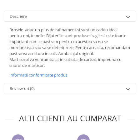
Cadouri pentru Doctori
Cadouri pentru Sfânta Maria
Descriere
Martisoare
Brosele aduc un plus de rafinament si sunt un cadou ideal
pentru noi, femeile. Bijuteriile sunt produse fragile si este foarte
important cum le pastram pentru ca acestea sa nu se
murdareasca sau sa se deterioreze. Pentru aceasta, recomandam
pastrarea acestora in cutia/ambalajul original.
Martisorul va veni ambalat in cutiuta de carton, impreuna cu
snurul de martisor.
Informatii conformitate produs
Review-uri
(0)
ALTI CLIENTI AU CUMPARAT