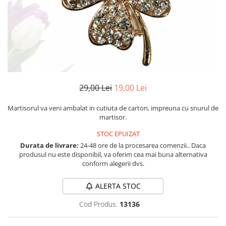
Etichete scolare
Cadouri barbati
Sepci personalizate
Seturi cadou barbati
Seturi cadou barbati portofel si curea
Bannere personalizate scoli si gradinite
Ceasuri pentru EL
Caserole personalizate sandwich
Cadouri craciun barbati
Saculeti personalizati
Cadouri personalizate barbati
29,00 Lei
19,00 Lei
Sticla de apa personalizata
Cadouri copii
Agende si caiete personalizate
Martisorul va veni ambalat in cutiuta de carton, impreuna cu snurul de
Caciuli copii
martisor.
Cadouri copii bebelusi 0+
STOC EPUIZAT
Lenjerii de pat Disney
Durata de livrare:
24-48 ore de la procesarea comenzii.. Daca
Cadouri copii 1 an
produsul nu este disponibil, va oferim cea mai buna alternativa
Cadouri craciun copii
conform alegerii dvs.
Colectia Disney
ALERTA STOC
Sticlă pentru apa Personalizată
Sepci personalizate
Cod Produs:
13136
Seturi cadou pentru copii KID's Collection