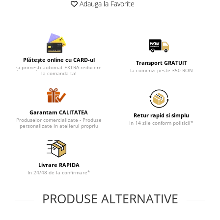
Lenjerii de pat pentru copii
Adauga la Favorite
Cadouri Cuplu
Fashion
Pijamale de CRACIUN
Pijamale de dama
Plătește online cu CARD-ul
Transport GRATUIT
și primești automat EXTRA-reducere
Pijamale de barbati
la comenzi peste 350 RON
la comanda ta!
Halate si capoate
Pijamale
WINTER Collection
Garantam CALITATEA
Retur rapid si simplu
Produselor comercializate - Produse
Halate si pijamale Family
In 14 zile conform politicii*
personalizate in atelierul propriu
Incaltaminte
Seturi elegante femei
Umbrele
Livrare RAPIDA
Pijamale de copii
In 24/48 de la confirmare*
Pijamale BIG SIZE femei
PRODUSE ALTERNATIVE
Cadouri ocazii speciale
Tricouri de craciun