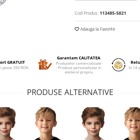
Cod Produs:
113485-5821
Adauga la Favorite
Garantam CALITATEA
ort GRATUIT
Retu
Produselor comercializate
i peste 350 RON
- Produse personalizate in
In 14 z
atelierul propriu
PRODUSE ALTERNATIVE