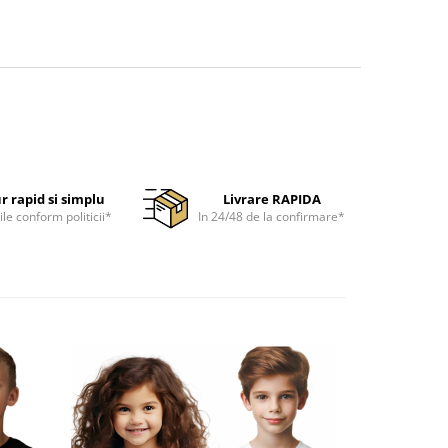
r rapid si simplu
Livrare RAPIDA
ile conform politicii*
In 24/48 de la confirmare*