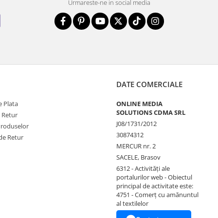
Urmareste-ne in social media
DATE COMERCIALE
 Plata
ONLINE MEDIA
SOLUTIONS CDMA SRL
e Retur
J08/1731/2012
Produselor
30874312
de Retur
MERCUR nr. 2
SACELE, Brasov
6312 - Activităţi ale
portalurilor web - Obiectul
principal de activitate este:
4751 - Comerţ cu amănuntul
al textilelor