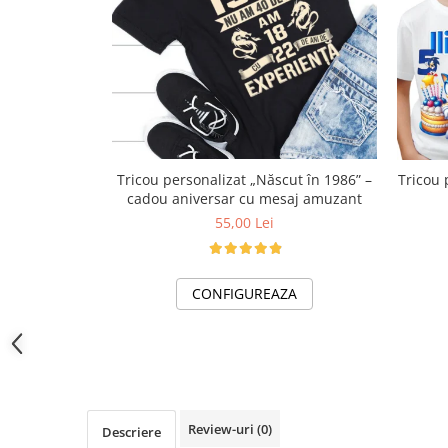
Lenjerii de pat pentru copii
Cadouri Cuplu
Fashion
Pijamale de CRACIUN
Pijamale de dama
Pijamale de barbati
Halate si capoate
Tricou personalizat „Născut în 1986” –
Tricou 
Pijamale
cadou aniversar cu mesaj amuzant
55,00 Lei
WINTER Collection
Halate si pijamale Family
Incaltaminte
CONFIGUREAZA
Seturi elegante femei
Umbrele
Pijamale de copii
Pijamale BIG SIZE femei
Cadouri ocazii speciale
Review-uri
(0)
Descriere
Tricouri de craciun