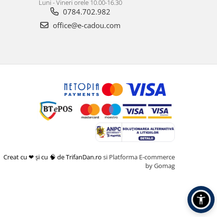
Luni - Vineri orele 10.00-16.30
0784.702.982
office@e-cadou.com
Creat cu ❤ și cu 🧠 de TrifanDan.ro
si
Platforma E-commerce
by Gomag