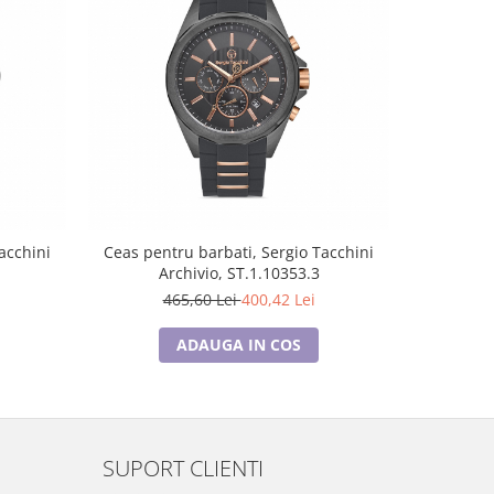
-14%
acchini
Ceas pentru barbati, Sergio Tacchini
Ceas pen
Archivio, ST.1.10353.3
A
465,60 Lei
400,42 Lei
3
ADAUGA IN COS
SUPORT CLIENTI