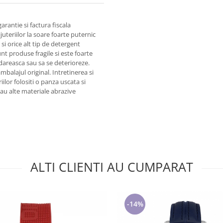
garantie si factura fiscala
juteriilor la soare foarte puternic
i orice alt tip de detergent
unt produse fragile si este foarte
areasca sau sa se deterioreze.
alajul original. Intretinerea si
iilor folositi o panza uscata si
 sau alte materiale abrazive
ALTI CLIENTI AU CUMPARAT
-14%