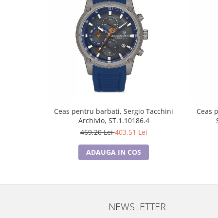
Cadouri pentru Doctori
Cadouri pentru Sfânta Maria
Martisoare
Ceas pentru barbati, Sergio Tacchini
Ceas p
Archivio, ST.1.10186.4
469,20 Lei
403,51 Lei
ADAUGA IN COS
NEWSLETTER