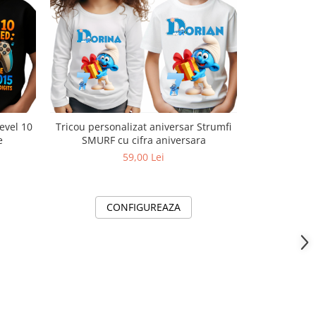
-27%
evel 10
Tricou personalizat aniversar Strumfi
Tricouri Famil
e
SMURF cu cifra aniversara
personali
11256
59,00 Lei
75
CONFIGUREAZA
C