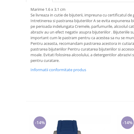
Tricouri de cuplu Valentine's Day
Marime 1.6 x 3.1 cm
Valentine's Day
Se livreaza in cutie de bijuterii, impreuna cu certificatul de 
Cadouri pentru Bunici
Intretinerea si pastrarea bijuteriilor A se evita expunerea bi
pe perioada indelungata Cremele, parfumurile, alcoolul cat s
Cadouri pentru Nasi si Fini
abraziv au un efect negativ asupra bijuteriilor . Bijuteriile s
Cadouri Craciun
important cum le pastram pentru ca acestea sa nu se murd
Cadouri pentru Mama
Pentru aceasta, recomandam pastrarea acestora in cutia/amb
pastrarea bijuteriilor Pentru curatarea bijuteriilor si accesor
Cadouri pentru profesori sau absolventi
moale. Evitati folosirea alcoolului, a detergentilor abrazivi
Cadouri Back to school
pentru curatare.
Cadouri de Paște
Informatii conformitate produs
Cadouri Traditionale Romanesti
8 Martie
Cadouri pentru CUPLU El & Ea
Cadouri Iubitori de animale
Cadouri GRAVIDE
Cadouri pentru sportivi
Cadouri Pensionare
-14%
-14%
Cadouri Colegi, sefi sau angajati