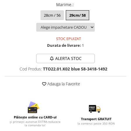
Lenjerii de pat pentru copii
Marime.
:
Cadouri Cuplu
28cm / 56
29cm/ 58
Fashion
Pijamale de CRACIUN
Pijamale de dama
STOC EPUIZAT
Pijamale de barbati
Durata de livrare:
1
Halate si capoate
Pijamale
ALERTA STOC
WINTER Collection
Cod Produs:
TTO22.01.K02 blue 58-3418-1492
Halate si pijamale Family
Incaltaminte
Adauga la Favorite
Seturi elegante femei
Umbrele
Pijamale de copii
Pijamale BIG SIZE femei
Plătește online cu CARD-ul
Cadouri ocazii speciale
Transport GRATUIT
și primești automat EXTRA-reducere
la comenzi peste 350 RON
la comanda ta!
Tricouri de craciun