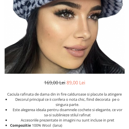
Etichete scolare
Cadouri barbati
Sepci personalizate
Seturi cadou barbati
Seturi cadou barbati portofel si curea
Bannere personalizate scoli si gradinite
Ceasuri pentru EL
Caserole personalizate sandwich
Cadouri craciun barbati
Saculeti personalizati
Cadouri personalizate barbati
Sticla de apa personalizata
Cadouri copii
Agende si caiete personalizate
Caciuli copii
Cadouri copii bebelusi 0+
Lenjerii de pat Disney
169,00 Lei
89,00 Lei
Cadouri copii 1 an
Cadouri craciun copii
Caciula rafinata de dama din in fire calduroase si placute la atingere
Decorul principal ce ii confera o nota chic, fiind decorata pe o
Colectia Disney
singura parte.
Sticlă pentru apa Personalizată
Este alegerea ideala pentru doamnele cochete si elegante, ce vor
sa-si sublinieze stilul rafinat
Sepci personalizate
Accesoriile prezentate in imagini nu sunt incluse in pret
Seturi cadou pentru copii KID's Collection
Compozitie
100% Wool (lana)