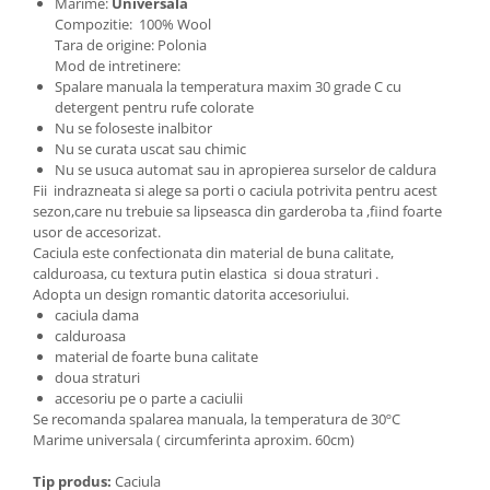
Marime:
Universala
Cadouri pentru Doctori
Compozitie: 100% Wool
Cadouri pentru Sfânta Maria
Tara de origine: Polonia
Martisoare
Mod de intretinere:
Spalare manuala la temperatura maxim 30 grade C cu
detergent pentru rufe colorate
Nu se foloseste inalbitor
Nu se curata uscat sau chimic
Nu se usuca automat sau in apropierea surselor de caldura
Fii indrazneata si alege sa porti o caciula potrivita pentru acest
sezon,care nu trebuie sa lipseasca din garderoba ta ,fiind foarte
usor de accesorizat.
Caciula este confectionata din material de buna calitate,
calduroasa, cu textura putin elastica si doua straturi .
Adopta un design romantic datorita accesoriului.
caciula dama
calduroasa
material de foarte buna calitate
doua straturi
accesoriu pe o parte a caciulii
Se recomanda spalarea manuala, la temperatura de 30ºC
Marime universala ( circumferinta aproxim. 60cm)
Tip produs:
Caciula