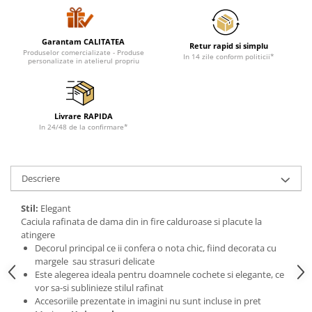
Tricouri de cuplu Valentine's Day
Valentine's Day
Garantam CALITATEA
Cadouri pentru Bunici
Retur rapid si simplu
Produselor comercializate - Produse
In 14 zile conform politicii*
personalizate in atelierul propriu
Cadouri pentru Nasi si Fini
Cadouri Craciun
Cadouri pentru Mama
Livrare RAPIDA
Cadouri pentru profesori sau absolventi
In 24/48 de la confirmare*
Cadouri Back to school
Cadouri de Paște
Cadouri Traditionale Romanesti
Descriere
8 Martie
Stil:
Elegant
Cadouri pentru CUPLU El & Ea
Caciula rafinata de dama din in fire calduroase si placute la
Cadouri Iubitori de animale
atingere
Cadouri GRAVIDE
Decorul principal ce ii confera o nota chic, fiind decorata cu
margele sau strasuri delicate
Cadouri pentru sportivi
Este alegerea ideala pentru doamnele cochete si elegante, ce
Cadouri Pensionare
vor sa-si sublinieze stilul rafinat
Cadouri Colegi, sefi sau angajati
Accesoriile prezentate in imagini nu sunt incluse in pret