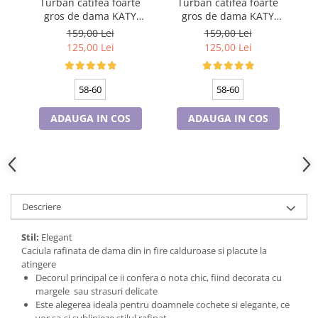
Turban catifea foarte
Turban catifea foarte
Cadouri pentru Doctori
gros de dama KATY
gros de dama KATY
Cadouri pentru Sfânta Maria
marime 58-60, captuseala
marime 58-60, captuseala
ma
159,00 Lei
159,00 Lei
Martisoare
polar, culoare bleomarin
polar, culoare verde
125,00 Lei
125,00 Lei
emerald
58-60
58-60
ADAUGA IN COS
ADAUGA IN COS
Descriere
Stil:
Elegant
Caciula rafinata de dama din in fire calduroase si placute la
atingere
Decorul principal ce ii confera o nota chic, fiind decorata cu
margele sau strasuri delicate
Este alegerea ideala pentru doamnele cochete si elegante, ce