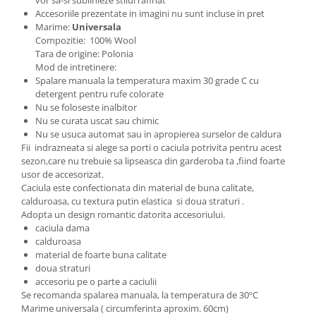
vor sa-si sublinieze stilul rafinat
Accesoriile prezentate in imagini nu sunt incluse in pret
Marime:
Universala
Compozitie: 100% Wool
Tara de origine: Polonia
Mod de intretinere:
Spalare manuala la temperatura maxim 30 grade C cu
detergent pentru rufe colorate
Nu se foloseste inalbitor
Nu se curata uscat sau chimic
Nu se usuca automat sau in apropierea surselor de caldura
Fii indrazneata si alege sa porti o caciula potrivita pentru acest
sezon,care nu trebuie sa lipseasca din garderoba ta ,fiind foarte
usor de accesorizat.
Caciula este confectionata din material de buna calitate,
calduroasa, cu textura putin elastica si doua straturi .
Adopta un design romantic datorita accesoriului.
caciula dama
calduroasa
material de foarte buna calitate
doua straturi
accesoriu pe o parte a caciulii
Se recomanda spalarea manuala, la temperatura de 30ºC
Marime universala ( circumferinta aproxim. 60cm)