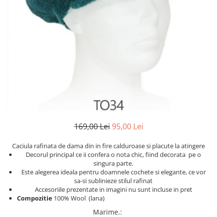
Etichete scolare
Cadouri barbati
Sepci personalizate
Seturi cadou barbati
Seturi cadou barbati portofel si curea
Bannere personalizate scoli si gradinite
Ceasuri pentru EL
Caserole personalizate sandwich
Cadouri craciun barbati
Saculeti personalizati
Cadouri personalizate barbati
Sticla de apa personalizata
Cadouri copii
Agende si caiete personalizate
Caciuli copii
Cadouri copii bebelusi 0+
169,00 Lei
95,00 Lei
Lenjerii de pat Disney
Cadouri copii 1 an
Caciula rafinata de dama din in fire calduroase si placute la atingere
Decorul principal ce ii confera o nota chic, fiind decorata pe o
Cadouri craciun copii
singura parte.
Colectia Disney
Este alegerea ideala pentru doamnele cochete si elegante, ce vor
sa-si sublinieze stilul rafinat
Sticlă pentru apa Personalizată
Accesoriile prezentate in imagini nu sunt incluse in pret
Sepci personalizate
Compozitie
100% Wool (lana)
Seturi cadou pentru copii KID's Collection
Marime.
: