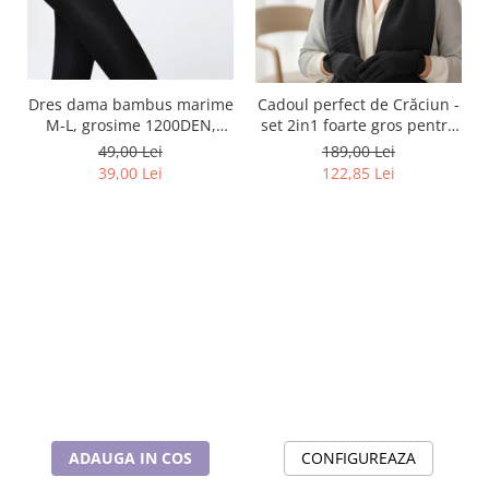
Dres dama bambus marime
Cadoul perfect de Crăciun -
M-L, grosime 1200DEN,
set 2in1 foarte gros pentru
culoare negru, NH870
femei 5709 negru
49,00 Lei
189,00 Lei
39,00 Lei
122,85 Lei
ADAUGA IN COS
CONFIGUREAZA