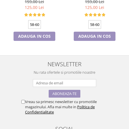
60, captuseala polar,
60, captuseala polar,
159,00 Lei
159,00 Lei
culoare bleomarin
culoare wine
125,00 Lei
125,00 Lei
58-60
58-60
ADAUGA IN COS
ADAUGA IN COS
NEWSLETTER
Nu rata ofertele si promotiile noastre
Vreau sa primesc newsletter cu promotiile
magazinului. Afla mai multe in
Politica de
Confidentialitate
SOCIAL