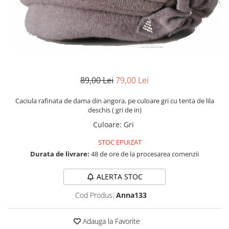
Etichete scolare
Cadouri barbati
Sepci personalizate
Seturi cadou barbati
Seturi cadou barbati portofel si curea
Bannere personalizate scoli si gradinite
Ceasuri pentru EL
Caserole personalizate sandwich
Cadouri craciun barbati
Saculeti personalizati
89,00 Lei
79,00 Lei
Cadouri personalizate barbati
Sticla de apa personalizata
Cadouri copii
Caciula rafinata de dama din angora, pe culoare gri cu tenta de lila
Agende si caiete personalizate
deschis ( gri de in)
Caciuli copii
Culoare
:
Gri
Cadouri copii bebelusi 0+
Lenjerii de pat Disney
STOC EPUIZAT
Cadouri copii 1 an
Durata de livrare:
48 de ore de la procesarea comenzii
Cadouri craciun copii
ALERTA STOC
Colectia Disney
Sticlă pentru apa Personalizată
Cod Produs:
Anna133
Sepci personalizate
Seturi cadou pentru copii KID's Collection
Adauga la Favorite