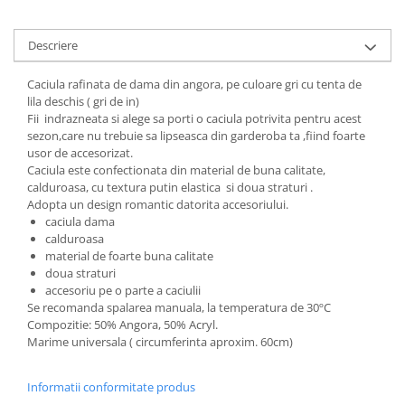
Cadouri pentru Doctori
Cadouri pentru Sfânta Maria
Descriere
Martisoare
Caciula rafinata de dama din angora, pe culoare gri cu tenta de
lila deschis ( gri de in)
Fii indrazneata si alege sa porti o caciula potrivita pentru acest
sezon,care nu trebuie sa lipseasca din garderoba ta ,fiind foarte
usor de accesorizat.
Caciula este confectionata din material de buna calitate,
calduroasa, cu textura putin elastica si doua straturi .
Adopta un design romantic datorita accesoriului.
caciula dama
calduroasa
material de foarte buna calitate
doua straturi
accesoriu pe o parte a caciulii
Se recomanda spalarea manuala, la temperatura de 30ºC
Compozitie: 50% Angora, 50% Acryl.
Marime universala ( circumferinta aproxim. 60cm)
Informatii conformitate produs