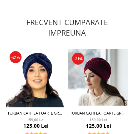
FRECVENT CUMPARATE
IMPREUNA
-21%
-21%
TURBAN CATIFEA FOARTE GROS
TURBAN CATIFEA FOARTE GROS
DE DAMA KATY MARIME 58-60,
DE DAMA KATY MARIME 58-60,
159,00 Lei
159,00 Lei
CAPTUSEALA POLAR, CULOARE
CAPTUSEALA POLAR, CULOARE
125,00 Lei
125,00 Lei
WINE
BLEOMARIN