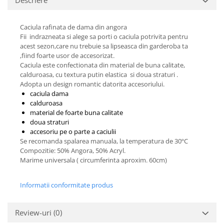
Cadouri pentru Doctori
Cadouri pentru Sfânta Maria
Caciula rafinata de dama din angora
Martisoare
Fii indrazneata si alege sa porti o caciula potrivita pentru
acest sezon,care nu trebuie sa lipseasca din garderoba ta
,fiind foarte usor de accesorizat.
Caciula este confectionata din material de buna calitate,
calduroasa, cu textura putin elastica si doua straturi .
Adopta un design romantic datorita accesoriului.
caciula dama
calduroasa
material de foarte buna calitate
doua straturi
accesoriu pe o parte a caciulii
Se recomanda spalarea manuala, la temperatura de 30ºC
Compozitie: 50% Angora, 50% Acryl.
Marime universala ( circumferinta aproxim. 60cm)
Informatii conformitate produs
Review-uri
(0)