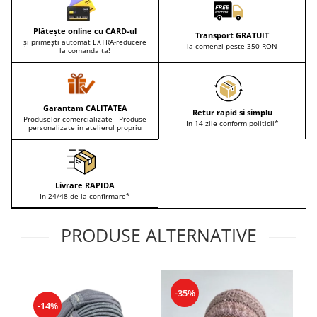
Lenjerii de pat pentru copii
Cadouri Cuplu
Plătește online cu CARD-ul
Transport GRATUIT
și primești automat EXTRA-reducere
Fashion
la comenzi peste 350 RON
la comanda ta!
Pijamale de CRACIUN
Pijamale de dama
Pijamale de barbati
Garantam CALITATEA
Retur rapid si simplu
Produselor comercializate - Produse
Halate si capoate
In 14 zile conform politicii*
personalizate in atelierul propriu
Pijamale
WINTER Collection
Halate si pijamale Family
Livrare RAPIDA
Incaltaminte
In 24/48 de la confirmare*
Seturi elegante femei
PRODUSE ALTERNATIVE
Umbrele
Pijamale de copii
Pijamale BIG SIZE femei
Cadouri ocazii speciale
-35%
-14%
Tricouri de craciun