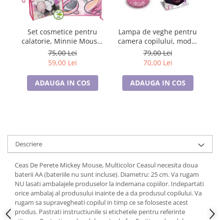
Tricouri de cuplu Valentine's Day
Valentine's Day
Set cosmetice pentru
Lampa de veghe pentru
C
Cadouri pentru Bunici
calatorie, Minnie Mouse,
camera copilului, model
Cadouri pentru Nasi si Fini
Disney
Unicorn
75,00 Lei
79,00 Lei
Cadouri Craciun
59,00 Lei
70,00 Lei
Cadouri pentru Mama
ADAUGA IN COS
ADAUGA IN COS
Cadouri pentru profesori sau absolventi
Cadouri Back to school
Cadouri de Paște
Cadouri Traditionale Romanesti
8 Martie
Descriere
Cadouri pentru CUPLU El & Ea
Cadouri Iubitori de animale
Ceas De Perete Mickey Mouse, Multicolor Ceasul necesita doua
Cadouri GRAVIDE
baterii AA (bateriile nu sunt incluse). Diametru: 25 cm. Va rugam
NU lasati ambalajele produselor la indemana copiilor. Indepartati
Cadouri pentru sportivi
orice ambalaj al produsului inainte de a da produsul copilului. Va
Cadouri Pensionare
rugam sa supravegheati copilul in timp ce se foloseste acest
Cadouri Colegi, sefi sau angajati
produs. Pastrati instructiunile si etichetele pentru referinte