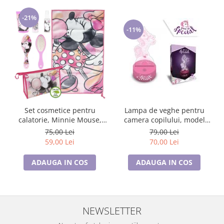
-21%
-11%
Set cosmetice pentru
Lampa de veghe pentru
calatorie, Minnie Mouse,
camera copilului, model
Disney
Unicorn
75,00 Lei
79,00 Lei
59,00 Lei
70,00 Lei
ADAUGA IN COS
ADAUGA IN COS
NEWSLETTER