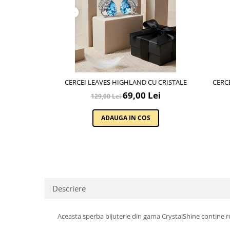
Lenjerii de pat pentru copii
Cadouri Cuplu
Fashion
Pijamale de CRACIUN
Pijamale de dama
Pijamale de barbati
CERCEI LEAVES HIGHLAND CU CRISTALE
CERCE
Halate si capoate
69,00 Lei
129,00 Lei
Pijamale
WINTER Collection
ADAUGA IN COS
Halate si pijamale Family
Incaltaminte
Seturi elegante femei
Umbrele
Pijamale de copii
Descriere
Pijamale BIG SIZE femei
Cadouri ocazii speciale
Aceasta sperba bijuterie din gama CrystalShine contine re
Tricouri de craciun