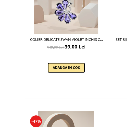
Cadouri pentru Doctori
Cadouri pentru Sfânta Maria
Martisoare
COLIER DELICATE SWAN VIOLET INCHIS CU
SET BI
CRISTALE SI PLACAT CU AUR
39,00 Lei
149,00 Lei
ADAUGA IN COS
-47%