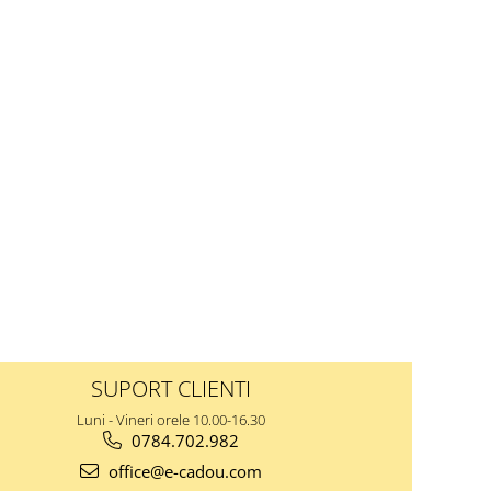
SUPORT CLIENTI
Luni - Vineri orele 10.00-16.30
0784.702.982
office@e-cadou.com