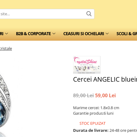
RI
B2B & CORPORATE
CEASURI SI OCHELARI
SCOLI & G
ristale
Cercei ANGELIC bluein
89,00 Lei
59,00 Lei
Marime cercei: 1.8x0.8 cm
Garantie produs:6 luni
STOC EPUIZAT
Durata de livrare:
24-48 ore pentr