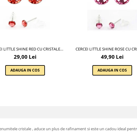
I LITTLE SHINE RED CU CRISTALE
CERCEI LITTLE SHINE ROSE CU CR
SWAROVSKI
SWAROVSKI
29,00 Lei
49,90 Lei
ADAUGA IN COS
ADAUGA IN COS
numitele cristale , aduce un plus de rafinament si este un cadou ideal pentr