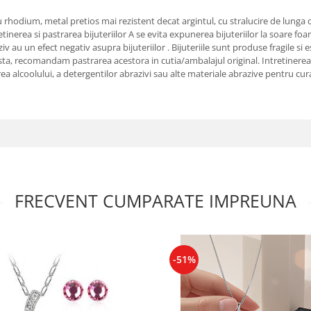
rhodium, metal pretios mai rezistent decat argintul, cu stralucire de lunga dura
retinerea si pastrarea bijuteriilor A se evita expunerea bijuteriilor la soare 
aziv au un efect negativ asupra bijuteriilor . Bijuteriile sunt produse fragile
, recomandam pastrarea acestora in cutia/ambalajul original. Intretinerea si 
sirea alcoolului, a detergentilor abrazivi sau alte materiale abrazive pentru cu
FRECVENT CUMPARATE IMPREUNA
-51%