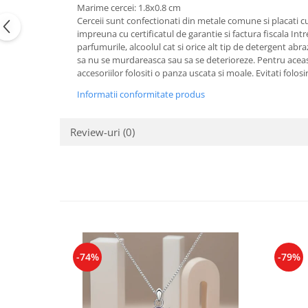
Marime cercei: 1.8x0.8 cm
Tricouri de cuplu Valentine's Day
Cerceii sunt confectionati din metale comune si placati cu 
Valentine's Day
impreuna cu certificatul de garantie si factura fiscala Int
Cadouri pentru Bunici
parfumurile, alcoolul cat si orice alt tip de detergent abr
sa nu se murdareasca sau sa se deterioreze. Pentru aceasta
Cadouri pentru Nasi si Fini
accesoriilor folositi o panza uscata si moale. Evitati folo
Cadouri Craciun
Informatii conformitate produs
Cadouri pentru Mama
Cadouri pentru profesori sau absolventi
Review-uri
(0)
Cadouri Back to school
Cadouri de Paște
Cadouri Traditionale Romanesti
8 Martie
Cadouri pentru CUPLU El & Ea
Cadouri Iubitori de animale
Cadouri GRAVIDE
-74%
-79%
Cadouri pentru sportivi
Cadouri Pensionare
Cadouri Colegi, sefi sau angajati