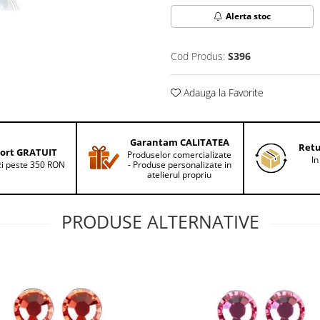
Alerta stoc
Cod Produs:
S396
Adauga la Favorite
Garantam CALITATEA
Retu
ort GRATUIT
Produselor comercializate
In
i peste 350 RON
- Produse personalizate in
atelierul propriu
PRODUSE ALTERNATIVE