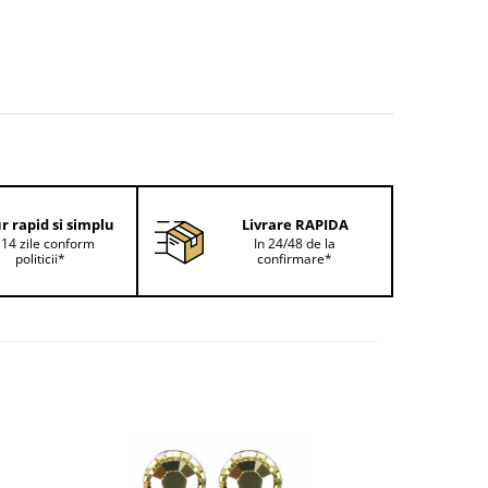
r rapid si simplu
Livrare RAPIDA
 14 zile conform
In 24/48 de la
politicii*
confirmare*