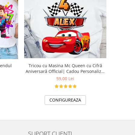
rendul
Tricou cu Masina Mc Queen cu Cifră
Tricou 
Aniversară Official| Cadou Personalizat
U
e-CADOU
59,00 Lei
CONFIGUREAZA
SUPORT CLIENTI