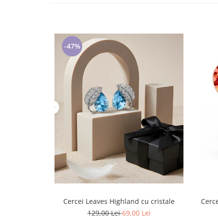
Lenjerii de pat pentru copii
Cadouri Cuplu
Fashion
Pijamale de CRACIUN
-47%
Pijamale de dama
Pijamale de barbati
Halate si capoate
Pijamale
WINTER Collection
Halate si pijamale Family
Incaltaminte
Seturi elegante femei
Umbrele
Pijamale de copii
Pijamale BIG SIZE femei
Cadouri ocazii speciale
Cercei Leaves Highland cu cristale
Cerce
Tricouri de craciun
129,00 Lei
69,00 Lei