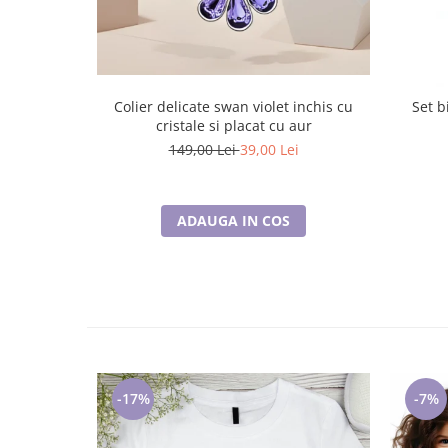
Colier delicate swan violet inchis cu
Set b
cristale si placat cu aur
149,00 Lei
39,00 Lei
ADAUGA IN COS
-17%
-7%