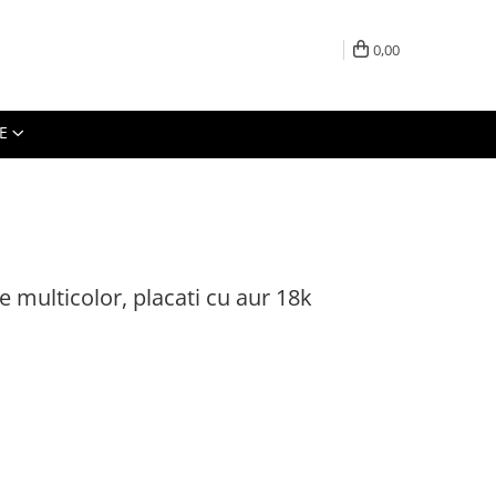
0,00
E
le multicolor, placati cu aur 18k