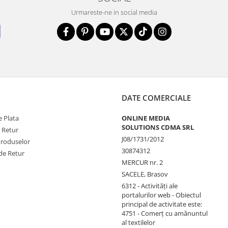
Urmareste-ne in social media
DATE COMERCIALE
 Plata
ONLINE MEDIA
SOLUTIONS CDMA SRL
e Retur
J08/1731/2012
Produselor
30874312
de Retur
MERCUR nr. 2
SACELE, Brasov
6312 - Activităţi ale
portalurilor web - Obiectul
principal de activitate este:
4751 - Comerţ cu amănuntul
al textilelor