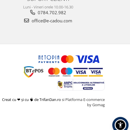
Luni - Vineri orele 10.00-16.30
0784.702.982
office@e-cadou.com
Creat cu ❤ și cu 🧠 de TrifanDan.ro
si
Platforma E-commerce
by Gomag