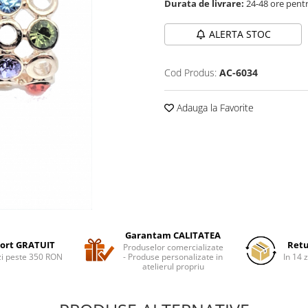
Durata de livrare:
24-48 ore pentr
ALERTA STOC
Cod Produs:
AC-6034
Adauga la Favorite
Garantam CALITATEA
ort GRATUIT
Retu
Produselor comercializate
i peste 350 RON
- Produse personalizate in
In 14 z
atelierul propriu