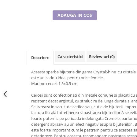
Tricouri de cuplu Valentine's Day
Valentine's Day
ADAUGA IN COS
Cadouri pentru Bunici
Cadouri pentru Nasi si Fini
Cadouri Craciun
Cadouri pentru Mama
Cadouri pentru profesori sau absolventi
Caracteristici
Review-uri
(0)
Descriere
Cadouri Back to school
Cadouri de Paște
Aceasta sperba bijuterie din gama CrystalShine cu cristal
Cadouri Traditionale Romanesti
este un cadou ideal pentru orice femeie.
Marime cercei: 1.5x0.5 cm
8 Martie
Cadouri pentru CUPLU El & Ea
Cerceii sunt confectionati din metale comune si placati cu 
Cadouri Iubitori de animale
rezistent decat argintul, cu stralucire de lunga durata si anti
Se livreaza in sacut de catifea sau cutie de bijuterii, impreu
Cadouri GRAVIDE
factura fiscala Intretinerea si pastrarea bijuteriilor A se evi
Cadouri pentru sportivi
foarte puternic pe perioada indelungata Cremele, parfumurile
Cadouri Pensionare
detergent abraziv au un efect negativ asupra bijuteriilor . Bi
este foarte important cum le pastram pentru ca acestea s
Cadouri Colegi, sefi sau angajati
deterioreze. Pentru aceasta, recomandam pastrarea acestor