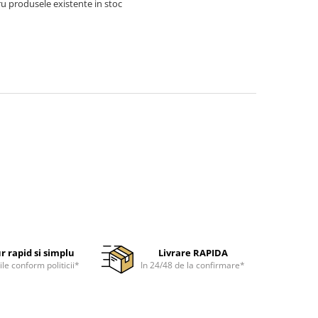
u produsele existente in stoc
r rapid si simplu
Livrare RAPIDA
ile conform politicii*
In 24/48 de la confirmare*