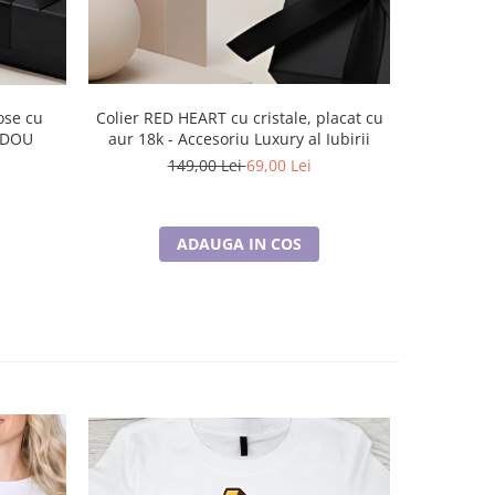
Colier RED HEART cu cristale, placat cu
Colier c
CADOU
aur 18k - Accesoriu Luxury al Iubirii
v
149,00 Lei
69,00 Lei
ADAUGA IN COS