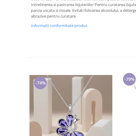
Cadouri pentru Doctori
Intretinerea si pastrarea bijuteriilor Pentru curatarea bijuteri
Cadouri pentru Sfânta Maria
panza uscata si moale. Evitati folosirea alcoolului, a deterg
abrazive pentru curatare.
Martisoare
Informatii conformitate produs
-79%
-74%