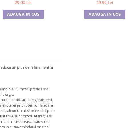
29,00 Lei
49,90 Lei
ADAUGA IN COS
ADAUGA IN COS
e aduce un plus de rafinament si
aur alb 18K, metal pretios mai
-alergic.
na cu certificatul de garantie si
ta expunerea bijuteriilor la soare
, alcoolul cat si orice alt tip de
juteriile sunt produse fragile si
a nu se murdareasca sau sa se
a in cutia/ambalajul original.