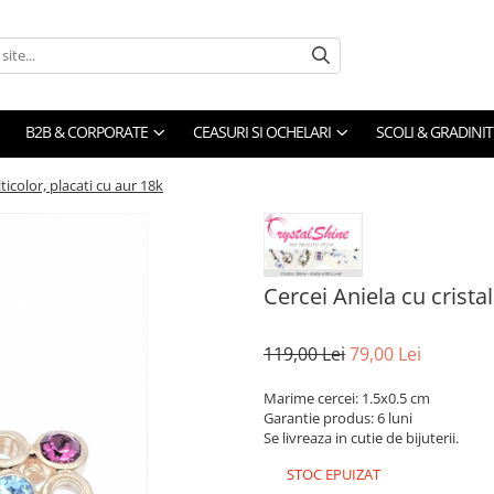
B2B & CORPORATE
CEASURI SI OCHELARI
SCOLI & GRADINIT
ticolor, placati cu aur 18k
Cercei Aniela cu crista
119,00 Lei
79,00 Lei
Marime cercei: 1.5x0.5 cm
Garantie produs: 6 luni
Se livreaza in cutie de bijuterii.
STOC EPUIZAT