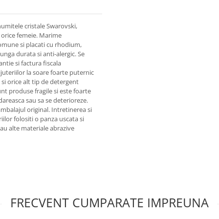
umitele cristale Swarovski,
 orice femeie. Marime
comune si placati cu rhodium,
unga durata si anti-alergic. Se
antie si factura fiscala
juteriilor la soare foarte puternic
i orice alt tip de detergent
unt produse fragile si este foarte
areasca sau sa se deterioreze.
alajul original. Intretinerea si
iilor folositi o panza uscata si
 sau alte materiale abrazive
FRECVENT CUMPARATE IMPREUNA