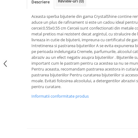
Review-uri
(0)
Descriere
Tricouri de cuplu Valentine's Day
Valentine's Day
Aceasta sperba bijuterie din gama CrystalShine contine ren
Cadouri pentru Bunici
aduce un plus de rafinament si este un cadou ideal pentru
cercei:0.55x0.55 cm Cerceii sunt confectionati din metale 
Cadouri pentru Nasi si Fini
metal pretios mai rezistent decat argintul, cu stralucire de l
Cadouri Craciun
livreaza in cutie de bijuterii, impreuna cu certificatul de gar
Cadouri pentru Mama
Intretinerea si pastrarea bijuteriilor A se evita expunerea bi
pe perioada indelungata Cremele, parfumurile, alcoolul cat s
Cadouri pentru profesori sau absolventi
abraziv au un efect negativ asupra bijuteriilor . Bijuteriile s
Cadouri Back to school
important cum le pastram pentru ca acestea sa nu se murd
Cadouri de Paște
Pentru aceasta, recomandam pastrarea acestora in cutia/amb
pastrarea bijuteriilor Pentru curatarea bijuteriilor si accesor
Cadouri Traditionale Romanesti
moale. Evitati folosirea alcoolului, a detergentilor abrazivi
8 Martie
pentru curatare.
Cadouri pentru CUPLU El & Ea
Informatii conformitate produs
Cadouri Iubitori de animale
Cadouri GRAVIDE
Cadouri pentru sportivi
Cadouri Pensionare
Cadouri Colegi, sefi sau angajati