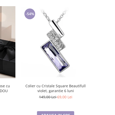
-54%
-40%
Colier cu Cristale Square Beautifull
Set Bratar
CADOU
violet, garantie 6 luni
cercei a
149,00 Lei
69,00 Lei