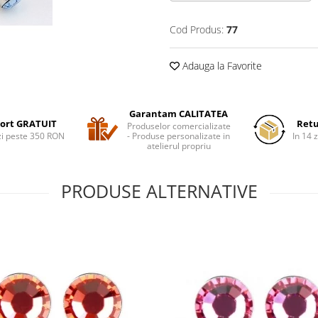
Cod Produs:
77
Adauga la Favorite
Garantam CALITATEA
ort GRATUIT
Retu
Produselor comercializate
i peste 350 RON
- Produse personalizate in
In 14 z
atelierul propriu
PRODUSE ALTERNATIVE