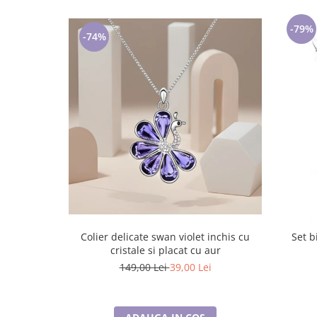
Cadouri pentru Doctori
Cadouri pentru Sfânta Maria
-79%
-74%
Martisoare
Colier delicate swan violet inchis cu
Set b
cristale si placat cu aur
149,00 Lei
39,00 Lei