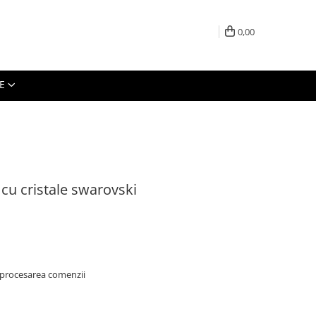
0,00
E
 cu cristale swarovski
 procesarea comenzii