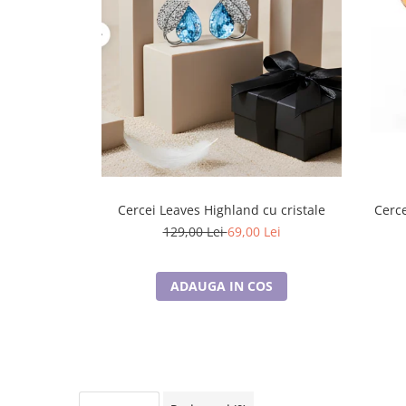
Lenjerii de pat pentru copii
Cadouri Cuplu
Fashion
Pijamale de CRACIUN
Pijamale de dama
Pijamale de barbati
Halate si capoate
Pijamale
WINTER Collection
Cercei Leaves Highland cu cristale
Cerce
Halate si pijamale Family
129,00 Lei
69,00 Lei
Incaltaminte
Seturi elegante femei
ADAUGA IN COS
Umbrele
Pijamale de copii
Pijamale BIG SIZE femei
Cadouri ocazii speciale
Tricouri de craciun