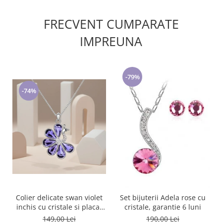
FRECVENT CUMPARATE
IMPREUNA
-79%
-74%
Colier delicate swan violet
Set bijuterii Adela rose cu
inchis cu cristale si placat
cristale, garantie 6 luni
cu aur
149,00 Lei
190,00 Lei