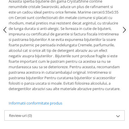
Aceasta sperba bijuterie din gama CrystalShine contine
Cadouri pentru Doctori
renumitele cristale Swarovski, aduce un plus de rafinament si
Cadouri pentru Sfânta Maria
este un cadou ideal pentru orice femeie. Marime cercei:0.55x0.55
Martisoare
cm Cerceii sunt confectionati din metale comune si placati cu
rhodium, metal pretios mai rezistent decat argintul, cu stralucire
de lunga durata si anti-alergic. Se livreaza in cutie de bijuterii,
impreuna cu certificatul de garantie si factura fiscala Intretinerea
si pastrarea bijuteriilor A se evita expunerea bijuteriilor la soare
foarte puternic pe perioada indelungata Cremele, parfumurile,
alcoolul cat si orice alt tip de detergent abraziv au un efect
negativ asupra bijuteriilor . Bijuteriile sunt produse fragile si este
foarte important cum le pastram pentru ca acestea sa nu se
murdareasca sau sa se deterioreze. Pentru aceasta, recomandam
pastrarea acestora in cutia/ambalajul original. Intretinerea si
pastrarea bijuteriilor Pentru curatarea bijuteriilor si accesoriilor
folositi o panza uscata si moale. Evitati folosirea alcoolului, a
detergentilor abrazivi sau alte materiale abrazive pentru curatare.
Informatii conformitate produs
Review-uri
(0)