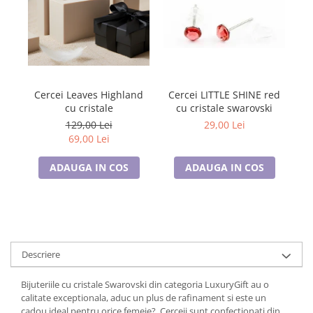
Tricouri de cuplu Valentine's Day
Valentine's Day
Cadouri pentru Bunici
Cadouri pentru Nasi si Fini
Cadouri Craciun
Cercei Leaves Highland
Cercei LITTLE SHINE red
Ce
Cadouri pentru Mama
cu cristale
cu cristale swarovski
Cadouri pentru profesori sau absolventi
129,00 Lei
29,00 Lei
Cadouri Back to school
69,00 Lei
Cadouri de Paște
ADAUGA IN COS
ADAUGA IN COS
Cadouri Traditionale Romanesti
8 Martie
Cadouri pentru CUPLU El & Ea
Cadouri Iubitori de animale
Cadouri GRAVIDE
Descriere
Cadouri pentru sportivi
Cadouri Pensionare
Bijuteriile cu cristale Swarovski din categoria LuxuryGift au o
calitate exceptionala, aduc un plus de rafinament si este un
Cadouri Colegi, sefi sau angajati
cadou ideal pentru orice femeie?. Cerceii sunt confectionati din