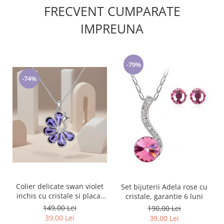
FRECVENT CUMPARATE
IMPREUNA
-79%
-74%
Colier delicate swan violet
Set bijuterii Adela rose cu
inchis cu cristale si placat
cristale, garantie 6 luni
cu aur
149,00 Lei
190,00 Lei
39,00 Lei
39,00 Lei