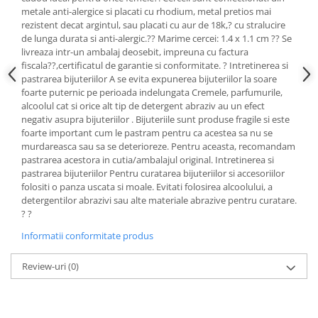
Cadouri pentru Doctori
metale anti-alergice si placati cu rhodium, metal pretios mai
Cadouri pentru Sfânta Maria
rezistent decat argintul, sau placati cu aur de 18k,? cu stralucire
de lunga durata si anti-alergic.?? Marime cercei: 1.4 x 1.1 cm ?? Se
Martisoare
livreaza intr-un ambalaj deosebit, impreuna cu factura
fiscala??,certificatul de garantie si conformitate. ? Intretinerea si
pastrarea bijuteriilor A se evita expunerea bijuteriilor la soare
foarte puternic pe perioada indelungata Cremele, parfumurile,
alcoolul cat si orice alt tip de detergent abraziv au un efect
negativ asupra bijuteriilor . Bijuteriile sunt produse fragile si este
foarte important cum le pastram pentru ca acestea sa nu se
murdareasca sau sa se deterioreze. Pentru aceasta, recomandam
pastrarea acestora in cutia/ambalajul original. Intretinerea si
pastrarea bijuteriilor Pentru curatarea bijuteriilor si accesoriilor
folositi o panza uscata si moale. Evitati folosirea alcoolului, a
detergentilor abrazivi sau alte materiale abrazive pentru curatare.
? ?
Informatii conformitate produs
Review-uri
(0)