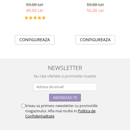
gradinita sau scoala din
isteti
59,00 Lei
59,00 Lei
bumbac ABS1133
49,00 Lei
55,00 Lei
CONFIGUREAZA
CONFIGUREAZA
NEWSLETTER
Nu rata ofertele si promotiile noastre
Vreau sa primesc newsletter cu promotiile
magazinului. Afla mai multe in
Politica de
Confidentialitate