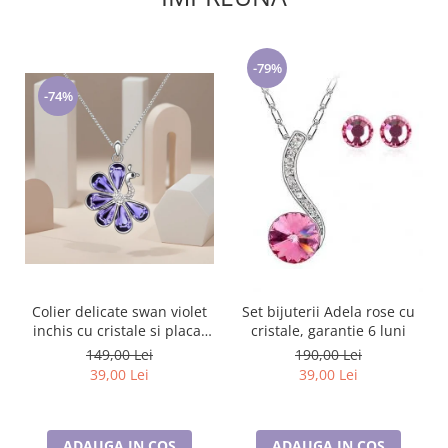
-79%
-74%
Colier delicate swan violet
Set bijuterii Adela rose cu
inchis cu cristale si placat
cristale, garantie 6 luni
cu aur
149,00 Lei
190,00 Lei
39,00 Lei
39,00 Lei
ADAUGA IN COS
ADAUGA IN COS