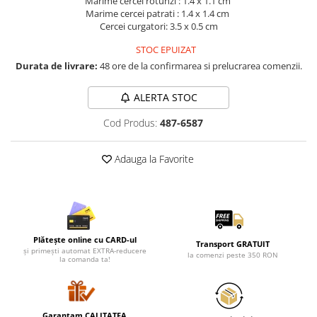
Marime cercei rotunzi : 1.4 x 1.1 cm
Lenjerii de pat pentru copii
Marime cercei patrati : 1.4 x 1.4 cm
Cadouri Cuplu
Cercei curgatori: 3.5 x 0.5 cm
Fashion
STOC EPUIZAT
Durata de livrare:
48 ore de la confirmarea si prelucrarea comenzii.
Pijamale de CRACIUN
Pijamale de dama
ALERTA STOC
Pijamale de barbati
Halate si capoate
Cod Produs:
487-6587
Pijamale
WINTER Collection
Adauga la Favorite
Halate si pijamale Family
Incaltaminte
Seturi elegante femei
Umbrele
Plătește online cu CARD-ul
Transport GRATUIT
Pijamale de copii
și primești automat EXTRA-reducere
la comenzi peste 350 RON
la comanda ta!
Pijamale BIG SIZE femei
Cadouri ocazii speciale
Tricouri de craciun
Garantam CALITATEA