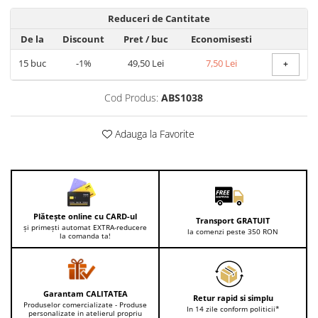
Reduceri de Cantitate
De la
Discount
Pret
/ buc
Economisesti
15
buc
-1%
49,50 Lei
7,50 Lei
+
Cod Produs:
ABS1038
Adauga la Favorite
Plătește online cu CARD-ul
Transport GRATUIT
și primești automat EXTRA-reducere
la comenzi peste 350 RON
la comanda ta!
Garantam CALITATEA
Retur rapid si simplu
Produselor comercializate - Produse
In 14 zile conform politicii*
personalizate in atelierul propriu