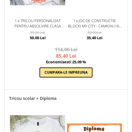
1 x TRICOU PERSONALIZAT
1 x JOC DE CONSTRUCTIE
PENTRU ABSOLVIRE CLASA
BLOCKI MY CITY - CAMION (163
ALBINTELOR CU TEXT SAU POZE
PIESE)
55,00 Lei
59,00Lei
ABS1038
50,00 Lei
35,40 Lei
114,00 Lei
85,40 Lei
Economisesti 25,09 %
CUMPARA-LE IMPREUNA
Tricou scolar + Diploma