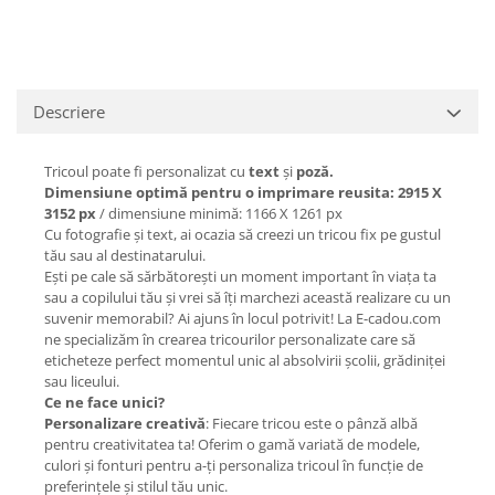
Descriere
Tricoul poate fi personalizat cu
text
și
poză.
Dimensiune optimă pentru o imprimare reusita: 2915 X
3152 px
/ dimensiune minimă: 1166 X 1261 px
Cu fotografie și text, ai ocazia să creezi un tricou fix pe gustul
tău sau al destinatarului.
Ești pe cale să sărbătorești un moment important în viața ta
sau a copilului tău și vrei să îți marchezi această realizare cu un
suvenir memorabil? Ai ajuns în locul potrivit! La E-cadou.com
ne specializăm în crearea tricourilor personalizate care să
eticheteze perfect momentul unic al absolvirii școlii, grădiniței
sau liceului.
Ce ne face unici?
Personalizare creativă
: Fiecare tricou este o pânză albă
pentru creativitatea ta! Oferim o gamă variată de modele,
culori și fonturi pentru a-ți personaliza tricoul în funcție de
preferințele și stilul tău unic.