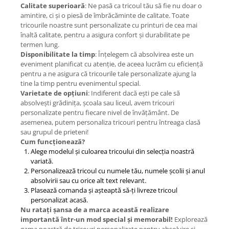
Calitate superioară
: Ne pasă ca tricoul tău să fie nu doar o
amintire, ci și o piesă de îmbrăcăminte de calitate. Toate
tricourile noastre sunt personalizate cu printuri de cea mai
înaltă calitate, pentru a asigura confort și durabilitate pe
termen lung.
Disponibilitate la timp
: Înțelegem că absolvirea este un
eveniment planificat cu atenție, de aceea lucrăm cu eficiență
pentru a ne asigura că tricourile tale personalizate ajung la
tine la timp pentru evenimentul special.
Varietate de opțiuni
: Indiferent dacă ești pe cale să
absolvești grădinița, școala sau liceul, avem tricouri
personalizate pentru fiecare nivel de învățământ. De
asemenea, putem personaliza tricouri pentru întreaga clasă
sau grupul de prieteni!
Cum funcționează?
Alege modelul și culoarea tricoului din selecția noastră
variată.
Personalizează tricoul cu numele tău, numele școlii și anul
absolvirii sau cu orice alt text relevant.
Plasează comanda și așteaptă să-ți livreze tricoul
personalizat acasă.
Nu ratați șansa de a marca această realizare
importantă într-un mod special și memorabil!
Explorează