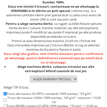
Lenjerii de pat pentru copii
bumbac 100%.
Daca vrei minim 5 tricouri, contacteaza-ne pe whatsapp la
Cadouri Cuplu
0784702982 si iti oferim un pret special
( atentie insa, la o
Fashion
asemenea cantitate oferim pret special doar cu plata unui avans de
minim 25% in cont sau prin card).
Pijamale de CRACIUN
Pentru a alege varianta dorita
va rugam sa bifati fiecare optiune
dorita de dvs ( culoare, marime, material, sau alte extraoptiuni);
Pijamale de dama
imprimeul poate fi modificat sau poate fi imprimat pe alte produse
Pijamale de barbati
disponibile pe website-ul nostru.
Halate si capoate
Printul va avea dimensiunea maxima 21x29 cm ( format A4)
Daca vrei acelasi imprimeu pe 2 tricouri diferite, te rog sa selectezi
Pijamale
marimea dorita pentru fiecare in parte.
WINTER Collection
Daca alegi alta grafica, vom trimite simulare pentru confirmare
pe whatsapp, pentru definitivarea comenzii (sau pe email dacă
Halate si pijamale Family
nu ai whatsapp).
Incaltaminte
Alege marimea dorita, culoarea tricoului sau alte
extraoptiuni bifand casutele de mai jos:
Seturi elegante femei
Umbrele
Pijamale de copii
Alege TIP tricou
Pijamale BIG SIZE femei
Tricou alb maneca SCURTA ( standard) 100% bumbac, 155 g/m².
Cadouri ocazii speciale
Tricou alb maneca LUNGA 100% bumbac, 165 g/m² - extracost + 10,00
Lei
Tricouri de craciun
Tricou NEGRU maneca SCURTA 100% bumbac, 155 g/m². + 10,00 Lei