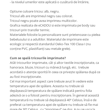
- la nivelul umerilor este aplicată o cusătură de întărire,
Optiune culoare tricou: alb, negru.
Tricoul alb are imprimeul negru sau colorat.
Tricoul negru poate avea imprimeu multicolor.
Grafica realizata de eCADOU si este imprimata pe body sau
tricouri prin transfer termic.
Materialele folosite la personalizare sunt prietenoase cu pielea
bebelusului si a adultilor. Materialul de imprimare este
ecologic și respectă standardul Oeko-Tex 100 Clasa I (nu
conține PVC, plastifianți sau metale grele).
Cum se spală tricourile imprimate?
Atât tricourilor imprimate, cât şi altor textile inscripţionate, ca
hanorace, bluze, tricouri cu mânecă lungă, etc. trebuie
acordată o atenţie sporită în ceea ce priveşte spălarea după ce
au fost inscripţionate.
Cel mai important aspect care trebuie avut în vedere este
temperatura apei de spălare. Aceasta nu trebuie să
depăşească temperatura de spălare indicată pentru folia
adezivă ce s-a folosit pentru inscripţionare. În general această
temperatură nu trebuie să depăşească 40º Celsius, însă e de
preferat ca temperatura apei de spălare nu trebuie să fie mai
mare de 30º Celsius, cu "imprimeul" pe dos. A nu se usca la