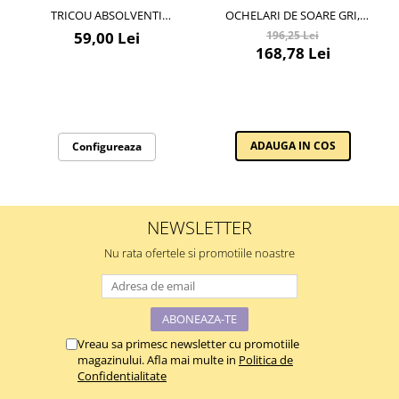
TRICOU ABSOLVENTI
OCHELARI DE SOARE GRI,
GRADINITA – BUMBAC 100%
PENTRU BARBATI, DANIEL
59,00 Lei
196,25 Lei
PENTRU COPII ȘI PROFESORI
KLEIN SUNGLASSES, DK3268-2
168,78 Lei
ADAUGA IN COS
Configureaza
NEWSLETTER
Nu rata ofertele si promotiile noastre
Vreau sa primesc newsletter cu promotiile
magazinului. Afla mai multe in
Politica de
Confidentialitate