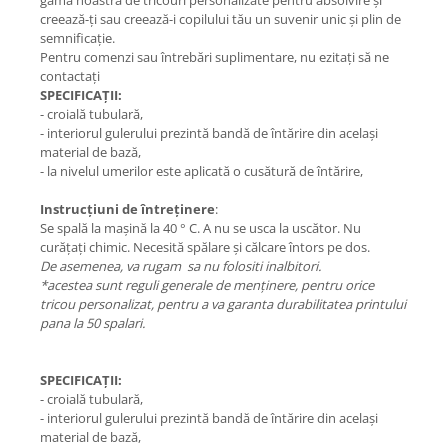
gama noastră de tricouri personalizate pentru absolvire și
creează-ți sau creează-i copilului tău un suvenir unic și plin de
semnificație.
Pentru comenzi sau întrebări suplimentare, nu ezitați să ne
contactați
SPECIFICAȚII:
- croială tubulară,
- interiorul gulerului prezintă bandă de întărire din același
material de bază,
- la nivelul umerilor este aplicată o cusătură de întărire,
Instrucțiuni de întreținere
:
Se spală la mașină la 40 ° C. A nu se usca la uscător. Nu
curățați chimic. Necesită spălare și călcare întors pe dos.
De asemenea, va rugam sa nu folositi inalbitori.
*acestea sunt reguli generale de menținere, pentru orice
tricou personalizat, pentru a va garanta durabilitatea printului
pana la 50 spalari.
SPECIFICAȚII:
- croială tubulară,
- interiorul gulerului prezintă bandă de întărire din același
material de bază,