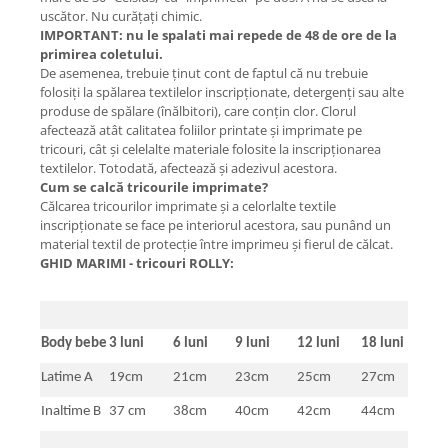
uscător. Nu curățați chimic.
IMPORTANT: nu le spalati mai repede de 48 de ore de la
primirea coletului.
De asemenea, trebuie ţinut cont de faptul că nu trebuie
folosiţi la spălarea textilelor inscripţionate, detergenţi sau alte
produse de spălare (înălbitori), care conţin clor. Clorul
afectează atât calitatea foliilor printate şi imprimate pe
tricouri, cât şi celelalte materiale folosite la inscripţionarea
textilelor. Totodată, afectează şi adezivul acestora.
Cum se calcă tricourile imprimate?
Călcarea tricourilor imprimate şi a celorlalte textile
inscripţionate se face pe interiorul acestora, sau punând un
material textil de protecţie între imprimeu şi fierul de călcat.
GHID MARIMI - tricouri ROLLY:
Body bebe
3 luni
6 luni
9 luni
12 luni
18 luni
Latime A
19cm
21cm
23cm
25cm
27cm
Inaltime B
37 cm
38cm
40cm
42cm
44cm