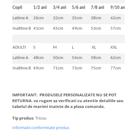
Copii
1/2 ani
3/4 ani
5/6 ani
7/8 ani
9/10 ani
11/
Latime A
26cm
32cm
35cm
38cm
42cm
46
Inaltime B
41cm
45cm
49cm
53cm
57cm
61
ADULTI
S
M
L
XL
XXL
Latime A
48cm
50cm
54cm
58cm
62cm
Inaltime B
69cm
71cm
73cm
75cm
77cm
IMPORTANT: PRODUSELE PERSONALIZATE NU SE POT
RETURNA. va rugam sa verificati cu atentie detaliile sau
tabelul de marimi inainte de a plasa comanda.
Tip produs:
Tricou
Informatii conformitate produs