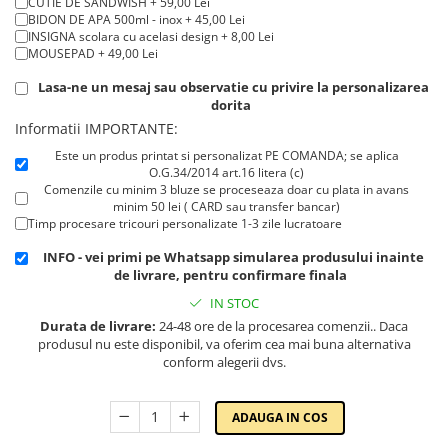
CUTIE DE SANDWISH + 59,00 Lei
Cadouri pentru Doctori
BIDON DE APA 500ml - inox + 45,00 Lei
Cadouri pentru Sfânta Maria
INSIGNA scolara cu acelasi design + 8,00 Lei
MOUSEPAD + 49,00 Lei
Martisoare
Lasa-ne un mesaj sau observatie cu privire la personalizarea
dorita
Informatii IMPORTANTE:
Este un produs printat si personalizat PE COMANDA; se aplica
O.G.34/2014 art.16 litera (c)
Comenzile cu minim 3 bluze se proceseaza doar cu plata in avans
minim 50 lei ( CARD sau transfer bancar)
Timp procesare tricouri personalizate 1-3 zile lucratoare
INFO - vei primi pe Whatsapp simularea produsului inainte
de livrare, pentru confirmare finala
IN STOC
Durata de livrare:
24-48 ore de la procesarea comenzii.. Daca
produsul nu este disponibil, va oferim cea mai buna alternativa
conform alegerii dvs.
ADAUGA IN COS