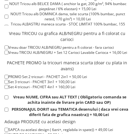
NOU!! Tricou alb BELICE DAMA ( anchior la gat, 200 g/m², 94% bumbac
Tricouri de cuplu Valentine's Day
pieptănat / 6% elastan) + 15,00 Lei
Valentine's Day
NOU!!! Tricou alb DOMINICA dama, talie scurta (100% bumbac, punct
neted, 170 g/m²) + 10,00 Lei
Cadouri pentru Bunici
Tricou ALBASTRU maneca scurta - STOC LIMITAT 100% bumbac, 155
Cadouri pentru Nasi si Fini
g/m². + 15,00 Lei
Vreau TRICOU cu grafica ALB/NEGRU pentru a fi colorat cu
Tricou ROSU maneca scurta 100% bumbac, 155 g/m². + 15,00 Lei
Cadouri Craciun
carioci
Tricou POLO alb maneca SCURTA 200-220 g/m² - marimi COPII + 15,00
Cadouri pentru Mama
Lei
Vreau doar TRICOU ALB/NEGRU pentru a fi colorat - fara carioci
Tricou POLO alb maneca LUNGA 200-220 g/m² marimi COPII + 20,00
Cadouri pentru profesori sau absolventi
Vreau TRICOU ALB/NEGRU + Set 12 Carioci Lavabile Carioca + 16,00 Lei
Lei
Cadouri Back to school
Tricou ROSU maneca LUNGA ( STOC LIMITAT) 100% bumbac, 165 g/m²
PACHETE PROMO la tricouri maneca scurta (doar cu plata in
- extracost + 20,00 Lei
Cadouri de Paște
avans)
Cadouri Traditionale Romanesti
PROMO Set 2 tricouri - PACHET 2in1 + 50,00 Lei
8 Martie
Set 3 tricouri - PACHET 3in1 + 100,00 Lei
Set 4 tricouri - PACHET 4in1 + 160,00 Lei
Cadouri pentru CUPLU El & Ea
Vreau NUME, CIFRA sau ALT TEXT ( Obligatoriu comanda se
Cadouri Iubitori de animale
achita inainte de livrare prin CARD sau OP)
Cadouri GRAVIDE
PERSONAJUL DORIT sau TEMATICA desenului ( daca vrei ceva
Cadouri pentru sportivi
diferit fata de grafica noastra)) + 10,00 Lei
Cadouri Pensionare
Adauga PRODUSE cu acelasi design
Cadouri Colegi, sefi sau angajati
SAPCA cu acelasi design ( 6ani+, reglabila in spate)) + 49,00 Lei