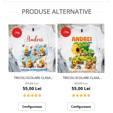
PRODUSE ALTERNATIVE
-7%
-7%
TRICOU SCOLARE CLASA
TRICOU SCOLARE CLASA
ALBINUTELOR
ALBINUTELOR
59,00 Lei
59,00 Lei
PERSONALIZAT PENTRU
PERSONALIZAT PENTRU
ED
55,00 Lei
55,00 Lei
ABSOLVENTI DE SCOALA SAU
ABSOLVENTI DE SCOALA SAU
S
GRADINITA
GRADINITA
I
Configureaza
Configureaza