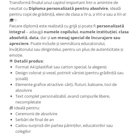
Transformă
finalul
unui
capitol
important
într-
o
amintire
de
neuitat
cu
Diploma
personalizată
pentru
absolvire
,
ideală
pentru
copii
de
grădiniță,
elevi
de
clasa
a
IV-
a,
a
VIII-
a
sau
a
XII-
a!
🎓✨
Fiecare
diplomă
este
realizată
cu
grijă
și
poate
fi
personalizată
integral
–
adaugă
numele
copilului
,
numele
instituției
,
clasa
absolvită
,
data
,
dar
și
un
mesaj
special
de
încurajare
sau
apreciere
.
Poate
include
și
semnătura
educatorului,
învățătorului
sau
dirigintelui,
pentru
un
plus
de
autenticitate
și
emoție.
🌟
Detalii
produs:
Format
A4 (
plastifiat
sau
carton
special,
la
alegere)
Design
colorat
și
vesel,
potrivit
vârstei (
pentru
grădiniță
sau
școală)
Elemente
grafice
atractive:
cărți,
fluturi,
baloane,
toci
de
absolvire
Text
complet
personalizabil, avand campurile libere,
necompletate
🎁
Ideală
pentru:
Ceremonii
de
absolvire
Serbări
de
final
de
an
Cadou-
surpriză
din
partea
părinților,
educatorilor
sau
colegilor