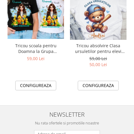
Tricou scoala pentru
Tricou absolvire Clasa
Doamna la Grupa
ursuletilor pentru elevi
boboceilor– cadou
clasa 4 sau gradinita
59,00 Lei
59,00 Lei
personalizat pentru
ABS1080
50,00 Lei
profesori
CONFIGUREAZA
CONFIGUREAZA
NEWSLETTER
Nu rata ofertele si promotiile noastre