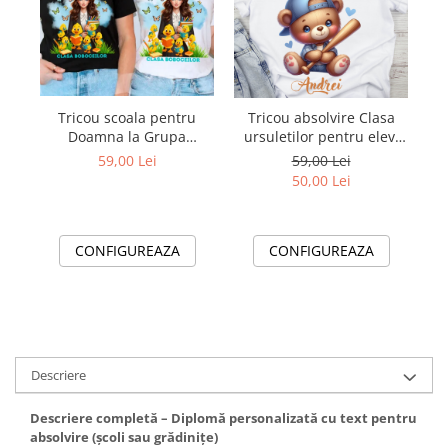
Tricou scoala pentru
Tricou absolvire Clasa
Ta
Doamna la Grupa
ursuletilor pentru elevi
s
boboceilor– cadou
clasa 4 sau gradinita
cu
59,00 Lei
59,00 Lei
personalizat pentru
ABS1080
50,00 Lei
profesori
CONFIGUREAZA
CONFIGUREAZA
Descriere
Descriere
completă –
Diplomă
personalizată
cu
text
pentru
absolvire (
școli
sau
grădinițe)