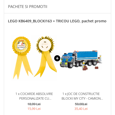
Cadouri pentru Doctori
PACHETE SI PROMOTII
Cadouri pentru Sfânta Maria
Martisoare
LEGO KB6409_BLOCKI163 + TRICOU LEGO, pachet promo
1 x COCARDE ABSOLVIRE
1 x JOC DE CONSTRUCTIE
PERSONALIZATE CU
BLOCKI MY CITY - CAMION
TEMATICA CLASEI
(163 PIESE)
18,99 Lei
59,00Lei
15,99 Lei
35,40 Lei