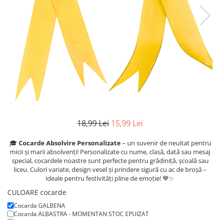
Etichete scolare
Cadouri barbati
Sepci personalizate
Seturi cadou barbati
Seturi cadou barbati portofel si curea
Bannere personalizate scoli si gradinite
Ceasuri pentru EL
Caserole personalizate sandwich
Cadouri craciun barbati
Saculeti personalizati
Cadouri personalizate barbati
Sticla de apa personalizata
Cadouri copii
Agende si caiete personalizate
Caciuli copii
Cadouri copii bebelusi 0+
18,99 Lei
15,99 Lei
Lenjerii de pat Disney
🎓
Cocarde
Absolvire
Personalizate
–
un
suvenir
de
neuitat
pentru
Cadouri copii 1 an
micii
și
marii
absolvenți!
Personalizate
cu
nume,
clasă,
dată
sau
mesaj
Cadouri craciun copii
special,
cocardele
noastre
sunt
perfecte
pentru
grădiniță,
școală
sau
liceu.
Culori
variate,
design
vesel
și
prindere
sigură
cu
ac
de
broșă –
Colectia Disney
ideale
pentru
festivități
pline
de
emoție! 💙✨
Sticlă pentru apa Personalizată
CULOARE cocarde
Sepci personalizate
Cocarda GALBENA
Seturi cadou pentru copii KID's Collection
Cocarda ALBASTRA - MOMENTAN STOC EPUIZAT