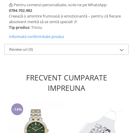
📩
Pentru
comenzi
personalizate,
scrie-
ne
pe
WhatsApp:
0784.702.982
Creează
o
amintire
frumoasă
și
emoționantă –
pentru
că
fiecare
absolvent
merită
să
se
simtă
special! 🎉
Tip produs:
Tricou
Informatii conformitate produs
Review-uri
(0)
FRECVENT CUMPARATE
IMPREUNA
-14%