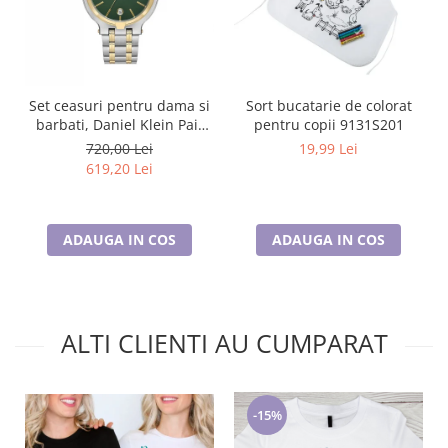
Set ceasuri pentru dama si
Sort bucatarie de colorat
barbati, Daniel Klein Pair
pentru copii 9131S201
DK.1.13908.4
720,00 Lei
19,99 Lei
619,20 Lei
ADAUGA IN COS
ADAUGA IN COS
ALTI CLIENTI AU CUMPARAT
-15%