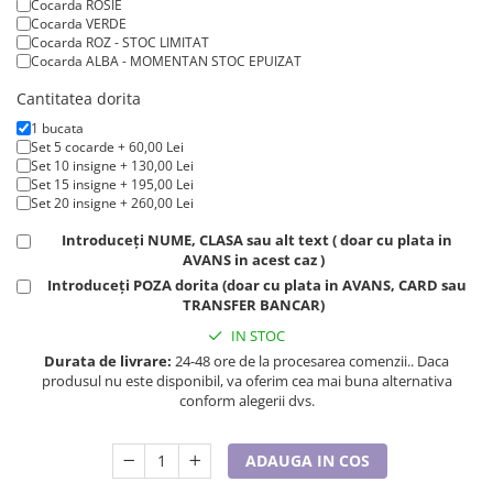
Lenjerii de pat pentru copii
Cocarda ROSIE
Cocarda VERDE
Cadouri Cuplu
Cocarda ROZ - STOC LIMITAT
Cocarda ALBA - MOMENTAN STOC EPUIZAT
Fashion
Cantitatea dorita
Pijamale de CRACIUN
1 bucata
Pijamale de dama
Set 5 cocarde + 60,00 Lei
Pijamale de barbati
Set 10 insigne + 130,00 Lei
Set 15 insigne + 195,00 Lei
Halate si capoate
Set 20 insigne + 260,00 Lei
Pijamale
Introduceți NUME, CLASA sau alt text ( doar cu plata in
WINTER Collection
AVANS in acest caz )
Halate si pijamale Family
Introduceți POZA dorita (doar cu plata in AVANS, CARD sau
Incaltaminte
TRANSFER BANCAR)
Seturi elegante femei
IN STOC
Umbrele
Durata de livrare:
24-48 ore de la procesarea comenzii.. Daca
produsul nu este disponibil, va oferim cea mai buna alternativa
Pijamale de copii
conform alegerii dvs.
Pijamale BIG SIZE femei
Cadouri ocazii speciale
ADAUGA IN COS
Tricouri de craciun