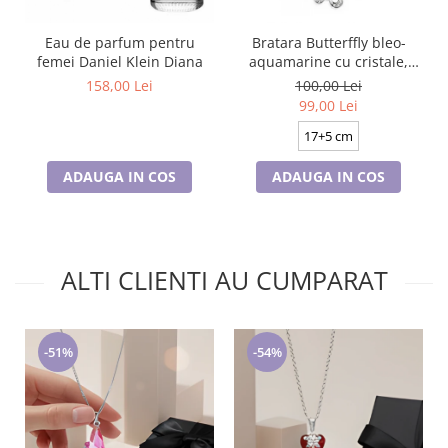
Eau de parfum pentru
Bratara Butterffly bleo-
femei Daniel Klein Diana
aquamarine cu cristale,
placata cu aur 18K
158,00 Lei
100,00 Lei
99,00 Lei
17+5 cm
ADAUGA IN COS
ADAUGA IN COS
ALTI CLIENTI AU CUMPARAT
-51%
-54%