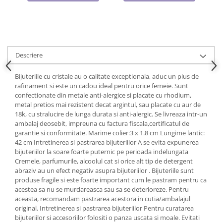
Cadouri pentru Doctori
Cadouri pentru Sfânta Maria
Martisoare
Descriere
Bijuteriile cu cristale au o calitate exceptionala, aduc un plus de
rafinament si este un cadou ideal pentru orice femeie. Sunt
confectionate din metale anti-alergice si placate cu rhodium,
metal pretios mai rezistent decat argintul, sau placate cu aur de
18k, cu stralucire de lunga durata si anti-alergic. Se livreaza intr-un
ambalaj deosebit, impreuna cu factura fiscala,certificatul de
garantie si conformitate. Marime colier:3 x 1.8 cm Lungime lantic:
42 cm Intretinerea si pastrarea bijuteriilor A se evita expunerea
bijuteriilor la soare foarte puternic pe perioada indelungata
Cremele, parfumurile, alcoolul cat si orice alt tip de detergent
abraziv au un efect negativ asupra bijuteriilor . Bijuteriile sunt
produse fragile si este foarte important cum le pastram pentru ca
acestea sa nu se murdareasca sau sa se deterioreze. Pentru
aceasta, recomandam pastrarea acestora in cutia/ambalajul
original. Intretinerea si pastrarea bijuteriilor Pentru curatarea
bijuteriilor si accesoriilor folositi o panza uscata si moale. Evitati