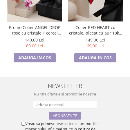
Colier RED HEART cu
Promo Colier ANGEL DROP
cristale, placat cu aur 18k -
rose cu cristale + cercei
Accesoriu Luxury al Iubirii
asortati CADOU
149,00 Lei
140,00 Lei
69,00 Lei
69,00 Lei
ADAUGA IN COS
ADAUGA IN COS
NEWSLETTER
Nu rata ofertele si promotiile noastre
Vreau sa primesc newsletter cu promotiile
magazinului. Afla mai multe in
Politica de