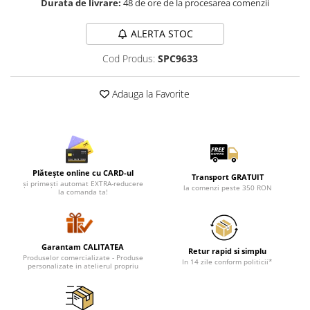
Durata de livrare:
48 de ore de la procesarea comenzii
Lenjerii de pat pentru copii
Cadouri Cuplu
ALERTA STOC
Fashion
Cod Produs:
SPC9633
Pijamale de CRACIUN
Pijamale de dama
Adauga la Favorite
Pijamale de barbati
Halate si capoate
Pijamale
WINTER Collection
Halate si pijamale Family
Plătește online cu CARD-ul
Transport GRATUIT
și primești automat EXTRA-reducere
la comenzi peste 350 RON
Incaltaminte
la comanda ta!
Seturi elegante femei
Umbrele
Pijamale de copii
Garantam CALITATEA
Retur rapid si simplu
Produselor comercializate - Produse
Pijamale BIG SIZE femei
In 14 zile conform politicii*
personalizate in atelierul propriu
Cadouri ocazii speciale
Tricouri de craciun