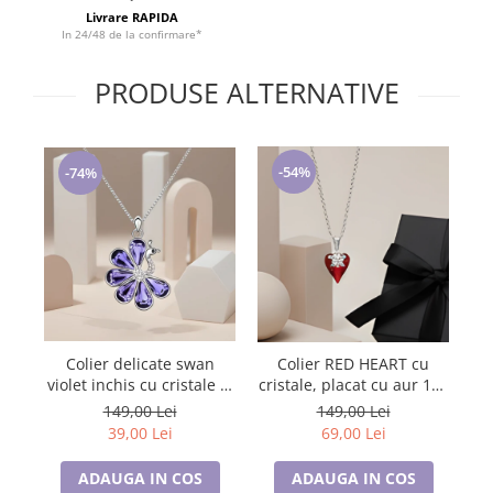
Tricouri de cuplu Valentine's Day
Livrare RAPIDA
In 24/48 de la confirmare*
Valentine's Day
Cadouri pentru Bunici
PRODUSE ALTERNATIVE
Cadouri pentru Nasi si Fini
Cadouri Craciun
Cadouri pentru Mama
-54%
-74%
Cadouri pentru profesori sau absolventi
Cadouri Back to school
Cadouri de Paște
Cadouri Traditionale Romanesti
8 Martie
Cadouri pentru CUPLU El & Ea
Cadouri Iubitori de animale
Colier delicate swan
Co
Colier RED HEART cu
violet inchis cu cristale si
Beauti
cristale, placat cu aur 18k
Cadouri GRAVIDE
placat cu aur
- Accesoriu Luxury al
149,00 Lei
149,00 Lei
Cadouri pentru sportivi
Iubirii
39,00 Lei
69,00 Lei
Cadouri Pensionare
Cadouri Colegi, sefi sau angajati
ADAUGA IN COS
ADAUGA IN COS