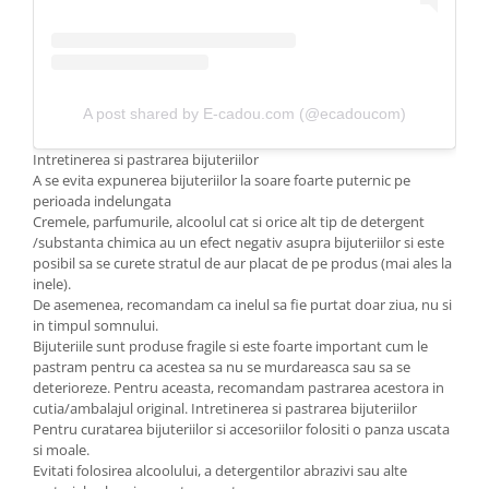
A post shared by E-cadou.com (@ecadoucom)
Intretinerea si pastrarea bijuteriilor
A se evita expunerea bijuteriilor la soare foarte puternic pe
perioada indelungata
Cremele, parfumurile, alcoolul cat si orice alt tip de detergent
/substanta chimica au un efect negativ asupra bijuteriilor si este
posibil sa se curete stratul de aur placat de pe produs (mai ales la
inele).
De asemenea, recomandam ca inelul sa fie purtat doar ziua, nu si
in timpul somnului.
Bijuteriile sunt produse fragile si este foarte important cum le
pastram pentru ca acestea sa nu se murdareasca sau sa se
deterioreze. Pentru aceasta, recomandam pastrarea acestora in
cutia/ambalajul original. Intretinerea si pastrarea bijuteriilor
Pentru curatarea bijuteriilor si accesoriilor folositi o panza uscata
si moale.
Evitati folosirea alcoolului, a detergentilor abrazivi sau alte