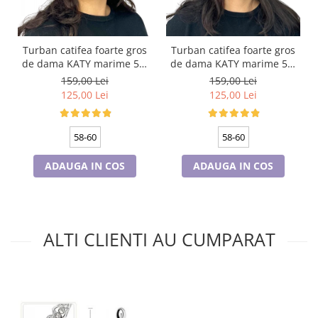
Turban catifea foarte gros
Turban catifea foarte gros
de dama KATY marime 58-
de dama KATY marime 58-
60, captuseala polar,
60, captuseala polar,
159,00 Lei
159,00 Lei
culoare bleomarin
culoare verde emerald
125,00 Lei
125,00 Lei
58-60
58-60
ADAUGA IN COS
ADAUGA IN COS
ALTI CLIENTI AU CUMPARAT