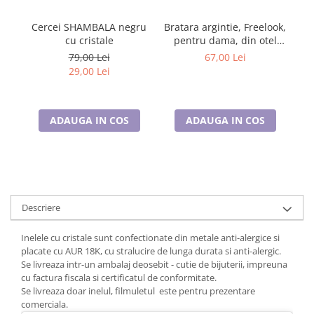
Cadouri pentru Doctori
Cadouri pentru Sfânta Maria
Cercei SHAMBALA negru
Bratara argintie, Freelook,
cu cristale
pentru dama, din otel
Martisoare
inoxidabil, FRJ.3.3093-4
79,00 Lei
67,00 Lei
29,00 Lei
ADAUGA IN COS
ADAUGA IN COS
Descriere
Inelele cu cristale sunt confectionate din metale anti-alergice si
placate cu AUR 18K, cu stralucire de lunga durata si anti-alergic.
Se livreaza intr-un ambalaj deosebit - cutie de bijuterii, impreuna
cu factura fiscala si certificatul de conformitate.
Se livreaza doar inelul, filmuletul este pentru prezentare
comerciala.