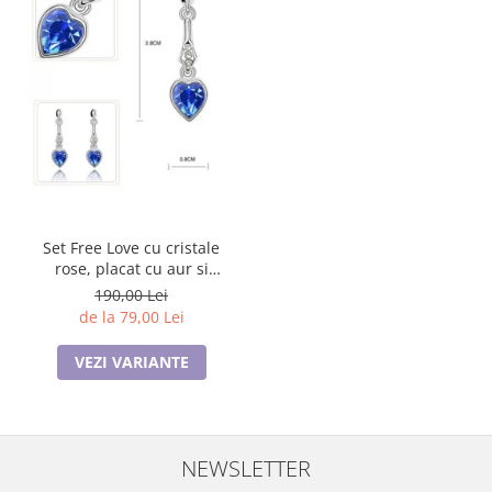
Set Free Love cu cristale
rose, placat cu aur si
garantie 6 luni
190,00 Lei
de la 79,00 Lei
VEZI VARIANTE
NEWSLETTER