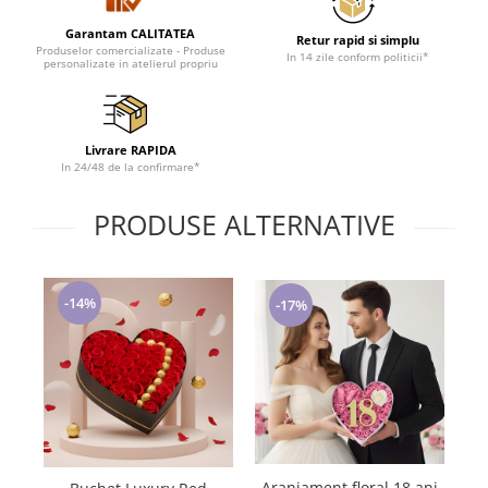
Tricouri de cuplu Valentine's Day
Garantam CALITATEA
Retur rapid si simplu
Valentine's Day
Produselor comercializate - Produse
In 14 zile conform politicii*
personalizate in atelierul propriu
Cadouri pentru Bunici
Cadouri pentru Nasi si Fini
Cadouri Craciun
Livrare RAPIDA
Cadouri pentru Mama
In 24/48 de la confirmare*
Cadouri pentru profesori sau absolventi
Cadouri Back to school
PRODUSE ALTERNATIVE
Cadouri de Paște
Cadouri Traditionale Romanesti
8 Martie
-14%
-17%
Cadouri pentru CUPLU El & Ea
Cadouri Iubitori de animale
Cadouri GRAVIDE
Cadouri pentru sportivi
Cadouri Pensionare
Cadouri Colegi, sefi sau angajati
Aranjament floral 18 ani