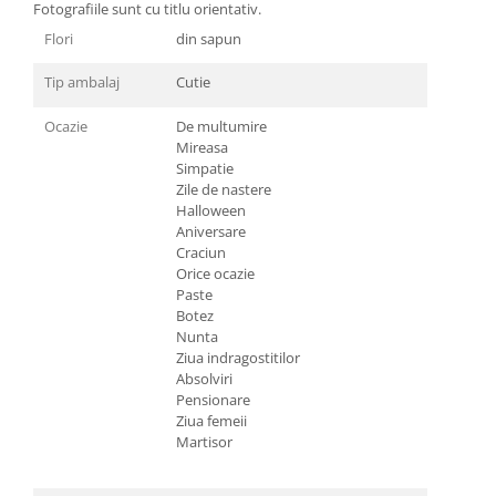
Fotografiile sunt cu titlu orientativ.
Flori
din sapun
Tip ambalaj
Cutie
Ocazie
De multumire
Mireasa
Simpatie
Zile de nastere
Halloween
Aniversare
Craciun
Orice ocazie
Paste
Botez
Nunta
Ziua indragostitilor
Absolviri
Pensionare
Ziua femeii
Martisor