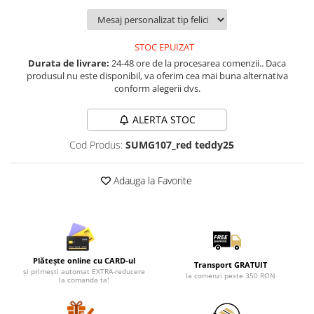
Lenjerii de pat pentru copii
Cadouri Cuplu
Fashion
STOC EPUIZAT
Durata de livrare:
24-48 ore de la procesarea comenzii.. Daca
Pijamale de CRACIUN
produsul nu este disponibil, va oferim cea mai buna alternativa
Pijamale de dama
conform alegerii dvs.
Pijamale de barbati
ALERTA STOC
Halate si capoate
Pijamale
Cod Produs:
SUMG107_red teddy25
WINTER Collection
Halate si pijamale Family
Adauga la Favorite
Incaltaminte
Seturi elegante femei
Umbrele
Pijamale de copii
Plătește online cu CARD-ul
Transport GRATUIT
Pijamale BIG SIZE femei
și primești automat EXTRA-reducere
la comenzi peste 350 RON
la comanda ta!
Cadouri ocazii speciale
Tricouri de craciun