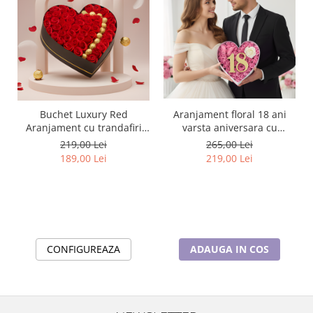
Aranjament floral 18 ani
Buchet Luxury Red
varsta aniversara cu
Aranjament cu trandafiri
trandafiri din sapun, cifra
din sapun si praline de
265,00 Lei
219,00 Lei
3D cu sclipici
ciocolata Ferrero Rocher
219,00 Lei
189,00 Lei
ADAUGA IN COS
CONFIGUREAZA