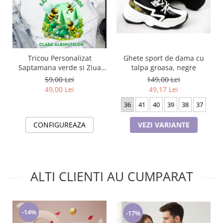
Ghete sport de dama cu
Tricou Personalizat
talpa groasa, negre
Saptamana verde si Ziua
Pământului clasa
149,00 Lei
59,00 Lei
albinutelor material
49,17 Lei
49,00 Lei
bumbac TSV111
36
41
40
39
38
37
VEZI VARIANTE
CONFIGUREAZA
ALTI CLIENTI AU CUMPARAT
-14%
-17%