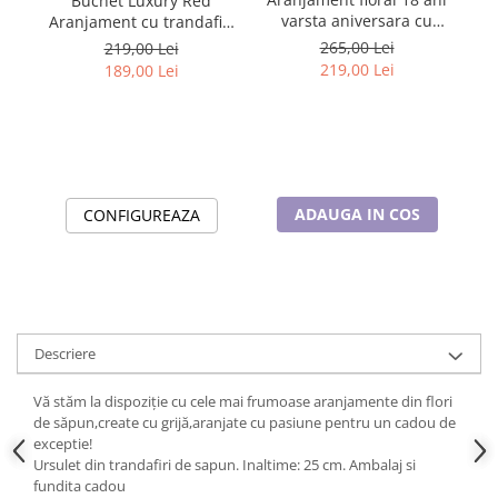
Buchet Luxury Red
Bu
Cadouri pentru Doctori
varsta aniversara cu
Aranjament cu trandafiri
c
Cadouri pentru Sfânta Maria
trandafiri din sapun, cifra
din sapun si praline de
265,00 Lei
219,00 Lei
3D cu sclipici
ciocolata Ferrero Rocher
Martisoare
219,00 Lei
189,00 Lei
ADAUGA IN COS
CONFIGUREAZA
Descriere
Vă stăm la dispoziție cu cele mai frumoase aranjamente din flori
de săpun,create cu grijă,aranjate cu pasiune pentru un cadou de
exceptie!
Ursulet din trandafiri de sapun. Inaltime: 25 cm. Ambalaj si
fundita cadou