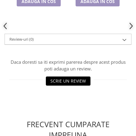
ADAUGA IN COS
ADAUGA IN COS
Cadouri pentru Doctori
Cadouri pentru Sfânta Maria
Martisoare
Review-uri
(0)
Daca doresti sa iti exprimi parerea despre acest produs
poti adauga un review.
SCRIE UN REVIEW
FRECVENT CUMPARATE
IMPREUNA