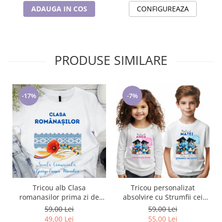
CONFIGUREAZA
ADAUGA IN COS
PRODUSE SIMILARE
-17%
-7%
Tricou alb Clasa
Tricou personalizat
romanasilor prima zi de
absolvire cu Strumfii cei
gradinita sau scoala din
isteti
59,00 Lei
59,00 Lei
bumbac ABS1133
49,00 Lei
55,00 Lei