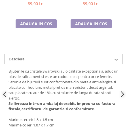
18K
Cadouri pentru Doctori
89,00 Lei
39,00 Lei
Cadouri pentru Sfânta Maria
Martisoare
ADAUGA IN COS
ADAUGA IN COS
Descriere
Bijuteriile cu cristale Swarovski au o calitate exceptionala, aduc un
plus de rafinament si este un cadou ideal pentru orice femeie.
Seturile de bijuterii sunt confectionate din metale anti-alergice si
placate cu rhodium, metal pretios mai rezistent decat argintul,
sau placate cu aur de 18k, cu stralucire de lunga durata si anti-
alergic.
Se livreaza intr-un ambalaj deosebit, impreuna cu factura
fiscala,certificatul de garantie si conformitate.
Marime cercei: 1.5 x 1.5 cm
Marime colier: 1.07 x 1.7 cm