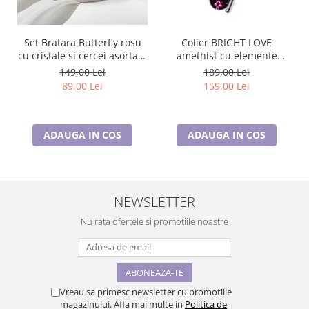
Set Bratara Butterfly rosu
Colier BRIGHT LOVE
cu cristale si cercei asortati,
amethist cu elemente
placate cu aur 18K
Swarovski, placat cu aur 18k
149,00 Lei
189,00 Lei
89,00 Lei
159,00 Lei
ADAUGA IN COS
ADAUGA IN COS
NEWSLETTER
Nu rata ofertele si promotiile noastre
Vreau sa primesc newsletter cu promotiile
magazinului. Afla mai multe in
Politica de