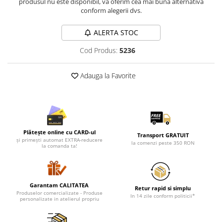
produsul nu este disponibil, va oferim cea mai buna alternativa
Lenjerii de pat pentru copii
conform alegerii dvs.
Cadouri Cuplu
Fashion
ALERTA STOC
Pijamale de CRACIUN
Cod Produs:
5236
Pijamale de dama
Pijamale de barbati
Adauga la Favorite
Halate si capoate
Pijamale
WINTER Collection
Halate si pijamale Family
Plătește online cu CARD-ul
Transport GRATUIT
Incaltaminte
și primești automat EXTRA-reducere
la comenzi peste 350 RON
la comanda ta!
Seturi elegante femei
Umbrele
Pijamale de copii
Garantam CALITATEA
Pijamale BIG SIZE femei
Retur rapid si simplu
Produselor comercializate - Produse
In 14 zile conform politicii*
personalizate in atelierul propriu
Cadouri ocazii speciale
Tricouri de craciun