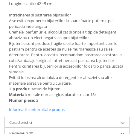
Lungime lantic: 42 +5 cm
Intretinerea si pastrarea bijuteriilor
A se evita expunerea bijuteriilor la soare foarte puternic pe
perioada indelungata
Cremele, parfumurile, alcoolul cat si orice alt tip de detergent
abraziv au un efect negativ asupra bijuteriilor .
Bijuteriile sunt produse fragile si este foarte important cum le
pastram pentru ca acestea sa nu se murdareasca sau sa se
deterioreze. Pentru aceasta, recomandam pastrarea acestora in
cutia/ambalajul original. Intretinerea si pastrarea bijuteriilor
Pentru curatarea bijuteriilor si accesoriilor folositi o panza uscata
si moale.
Evitati folosirea alcoolului, a detergentilor abrazivi sau alte
materiale abrazive pentru curatare.
Tip produs:
seturi de bijuterii
Material:
metale non-alergice, placate cu aur 18k
Numar piese:
2
Informatii conformitate produs
Caracteristici
Review-uri
(0)