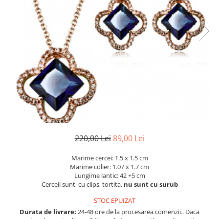
Etichete scolare
Cadouri barbati
Sepci personalizate
Seturi cadou barbati
Seturi cadou barbati portofel si curea
Bannere personalizate scoli si gradinite
Ceasuri pentru EL
Caserole personalizate sandwich
Cadouri craciun barbati
Saculeti personalizati
Cadouri personalizate barbati
Sticla de apa personalizata
Cadouri copii
Agende si caiete personalizate
Caciuli copii
Cadouri copii bebelusi 0+
Lenjerii de pat Disney
220,00 Lei
89,00 Lei
Cadouri copii 1 an
Marime cercei: 1.5 x 1.5 cm
Cadouri craciun copii
Marime colier: 1.07 x 1.7 cm
Colectia Disney
Lungime lantic: 42 +5 cm
Sticlă pentru apa Personalizată
Cerceii sunt cu clips, tortita,
nu sunt cu surub
Sepci personalizate
STOC EPUIZAT
Seturi cadou pentru copii KID's Collection
Durata de livrare:
24-48 ore de la procesarea comenzii.. Daca