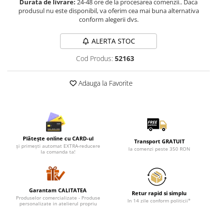
Durata de livrare:
24-48 ore de la procesarea comenzii.. Daca
Lenjerii de pat pentru copii
produsul nu este disponibil, va oferim cea mai buna alternativa
Cadouri Cuplu
conform alegerii dvs.
Fashion
ALERTA STOC
Pijamale de CRACIUN
Pijamale de dama
Cod Produs:
52163
Pijamale de barbati
Halate si capoate
Adauga la Favorite
Pijamale
WINTER Collection
Halate si pijamale Family
Incaltaminte
Plătește online cu CARD-ul
Transport GRATUIT
Seturi elegante femei
și primești automat EXTRA-reducere
la comenzi peste 350 RON
la comanda ta!
Umbrele
Pijamale de copii
Pijamale BIG SIZE femei
Garantam CALITATEA
Retur rapid si simplu
Cadouri ocazii speciale
Produselor comercializate - Produse
In 14 zile conform politicii*
personalizate in atelierul propriu
Tricouri de craciun