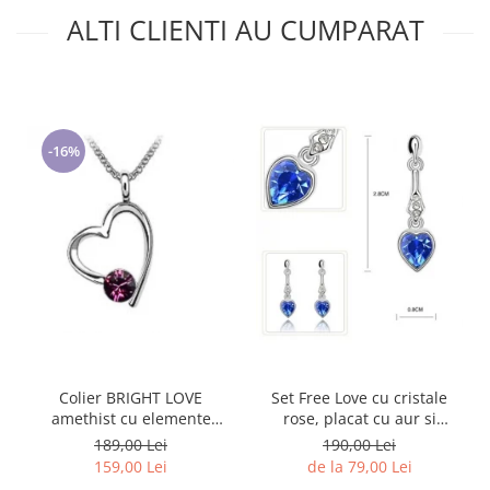
ALTI CLIENTI AU CUMPARAT
-16%
Colier BRIGHT LOVE
Set Free Love cu cristale
amethist cu elemente
rose, placat cu aur si
Swarovski, placat cu aur 18k
garantie 6 luni
189,00 Lei
190,00 Lei
159,00 Lei
de la 79,00 Lei