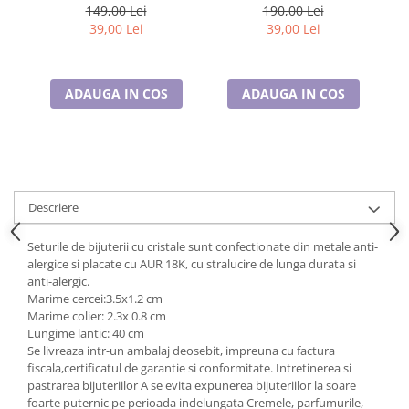
placat cu aur
Cadouri pentru Doctori
149,00 Lei
190,00 Lei
39,00 Lei
39,00 Lei
Cadouri pentru Sfânta Maria
Martisoare
ADAUGA IN COS
ADAUGA IN COS
Descriere
Seturile de bijuterii cu cristale sunt confectionate din metale anti-
alergice si placate cu AUR 18K, cu stralucire de lunga durata si
anti-alergic.
Marime cercei:3.5x1.2 cm
Marime colier: 2.3x 0.8 cm
Lungime lantic: 40 cm
Se livreaza intr-un ambalaj deosebit, impreuna cu factura
fiscala,certificatul de garantie si conformitate. Intretinerea si
pastrarea bijuteriilor A se evita expunerea bijuteriilor la soare
foarte puternic pe perioada indelungata Cremele, parfumurile,