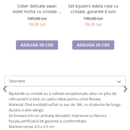
Cadouri pentru Doctori
Colier delicate swan
Set bijuterii Adela rose cu
Cadouri pentru Sfânta Maria
violet inchis cu cristale si
cristale, garantie 6 luni
DROP r
placat cu aur
Martisoare
149,00 Lei
190,00 Lei
39,00 Lei
39,00 Lei
ADAUGA IN COS
ADAUGA IN COS
Descriere
Bijuteriile cu cristale au o calitate exceptionala, aduc un plus de
rafinament si este un cadou ideal pentru orice femeie.
Material: Otel inxidabil suflat cu aur de 18K, cu stralucire de lunga
durata si anti-alergic.
Se livreaza intr-un ambalaj deosebit, impreuna cu factura
fiscala,certificatul de garantie si conformitate.
Marime cercei: 0.5 x 0.5 cm