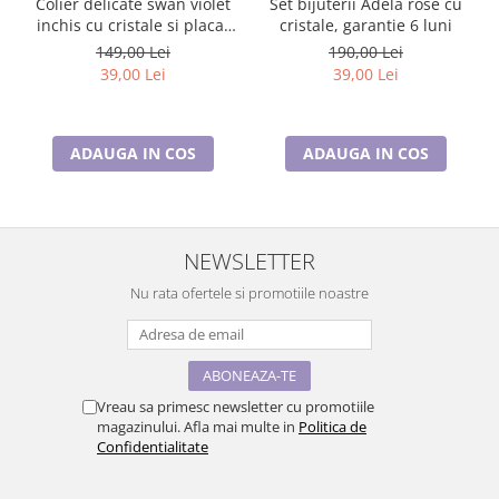
Colier delicate swan violet
Set bijuterii Adela rose cu
inchis cu cristale si placat
cristale, garantie 6 luni
cu aur
149,00 Lei
190,00 Lei
39,00 Lei
39,00 Lei
ADAUGA IN COS
ADAUGA IN COS
NEWSLETTER
Nu rata ofertele si promotiile noastre
Vreau sa primesc newsletter cu promotiile
magazinului. Afla mai multe in
Politica de
Confidentialitate