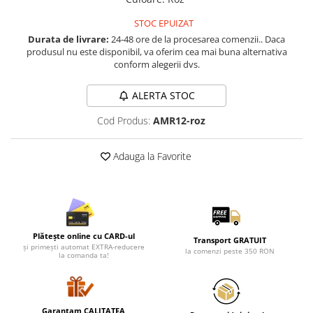
Lenjerii de pat pentru copii
Cadouri Cuplu
STOC EPUIZAT
Durata de livrare:
24-48 ore de la procesarea comenzii.. Daca
Fashion
produsul nu este disponibil, va oferim cea mai buna alternativa
conform alegerii dvs.
Pijamale de CRACIUN
Pijamale de dama
ALERTA STOC
Pijamale de barbati
Halate si capoate
Cod Produs:
AMR12-roz
Pijamale
Adauga la Favorite
WINTER Collection
Halate si pijamale Family
Incaltaminte
Seturi elegante femei
Umbrele
Plătește online cu CARD-ul
Transport GRATUIT
Pijamale de copii
și primești automat EXTRA-reducere
la comenzi peste 350 RON
la comanda ta!
Pijamale BIG SIZE femei
Cadouri ocazii speciale
Tricouri de craciun
Garantam CALITATEA