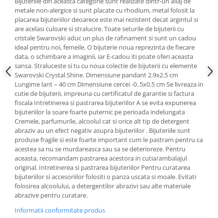
Bijuteriile din aceasta categorie sunt realizate dintr-un aliaj de
Cadouri pentru Doctori
metale non-alergice si sunt placate cu rhodium, metal folosit la
Cadouri pentru Sfânta Maria
placarea bijuteriilor deoarece este mai rezistent decat argintul si
are acelasi culoare si stralucire. Toate seturile de bijuterii cu
Martisoare
cristale Swarovski aduc un plus de rafinament si sunt un cadou
ideal pentru noi, femeile. O bijuterie noua reprezinta de fiecare
data, o schimbare a imaginii, iar E-cadou iti poate oferi aceasta
sansa. Straluceste si tu cu noua colectie de bijuterii cu elemente
Swarovski Crystal Shine. Dimensiune pandant 2.9x2.5 cm
Lungime lant – 40 cm Dimensiune cercei -0..5x0.5 cm Se livreaza in
cutie de bijuterii, impreuna cu certificatul de garantie si factura
fiscala Intretinerea si pastrarea bijuteriilor A se evita expunerea
bijuteriilor la soare foarte puternic pe perioada indelungata
Cremele, parfumurile, alcoolul cat si orice alt tip de detergent
abraziv au un efect negativ asupra bijuteriilor . Bijuteriile sunt
produse fragile si este foarte important cum le pastram pentru ca
acestea sa nu se murdareasca sau sa se deterioreze. Pentru
aceasta, recomandam pastrarea acestora in cutia/ambalajul
original. Intretinerea si pastrarea bijuteriilor Pentru curatarea
bijuteriilor si accesoriilor folositi o panza uscata si moale. Evitati
folosirea alcoolului, a detergentilor abrazivi sau alte materiale
abrazive pentru curatare.
Informatii conformitate produs