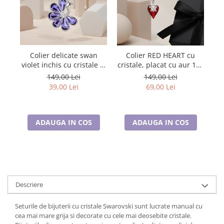
Tricouri de cuplu Valentine's Day
Valentine's Day
Cadouri pentru Bunici
Cadouri pentru Nasi si Fini
Colier delicate swan
Se
Colier RED HEART cu
Cadouri Craciun
violet inchis cu cristale si
cristale, placat cu aur 18k
Cadouri pentru Mama
placat cu aur
a
- Accesoriu Luxury al
149,00 Lei
149,00 Lei
Iubirii
Cadouri pentru profesori sau absolventi
39,00 Lei
69,00 Lei
Cadouri Back to school
Cadouri de Paște
ADAUGA IN COS
ADAUGA IN COS
Cadouri Traditionale Romanesti
8 Martie
Cadouri pentru CUPLU El & Ea
Cadouri Iubitori de animale
Cadouri GRAVIDE
Descriere
Cadouri pentru sportivi
Cadouri Pensionare
Seturile de bijuterii cu cristale Swarovski sunt lucrate manual cu
Cadouri Colegi, sefi sau angajati
cea mai mare grija si decorate cu cele mai deosebite cristale.