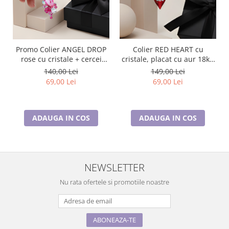
Colier RED HEART cu
Promo Colier ANGEL DROP
cristale, placat cu aur 18k -
rose cu cristale + cercei
Accesoriu Luxury al Iubirii
asortati CADOU
149,00 Lei
140,00 Lei
69,00 Lei
69,00 Lei
ADAUGA IN COS
ADAUGA IN COS
NEWSLETTER
Nu rata ofertele si promotiile noastre