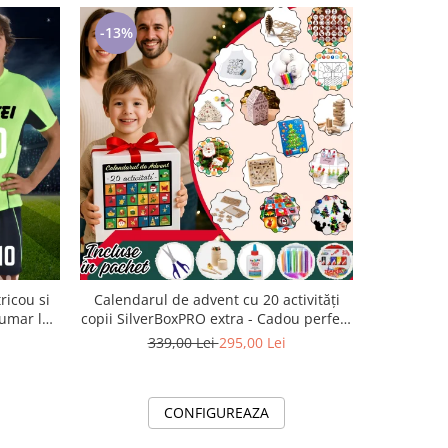
-13%
-15%
ricou si
Calendarul de advent cu 20 activități
Calen
numar la
copii SilverBoxPRO extra - Cadou perfect
Sarbatorilor d
ucatori
de Craciun
co
339,00 Lei
295,00 Lei
2
CONFIGUREAZA