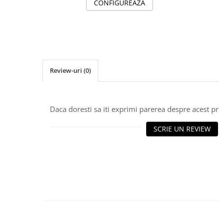
CONFIGUREAZA
Tricouri de cuplu Valentine's Day
Valentine's Day
Cadouri pentru Bunici
Cadouri pentru Nasi si Fini
Cadouri Craciun
Review-uri
(0)
Cadouri pentru Mama
Cadouri pentru profesori sau absolventi
Cadouri Back to school
Daca doresti sa iti exprimi parerea despre acest 
Cadouri de Paște
Cadouri Traditionale Romanesti
SCRIE UN REVIEW
8 Martie
Cadouri pentru CUPLU El & Ea
Cadouri Iubitori de animale
Cadouri GRAVIDE
Cadouri pentru sportivi
Cadouri Pensionare
Cadouri Colegi, sefi sau angajati