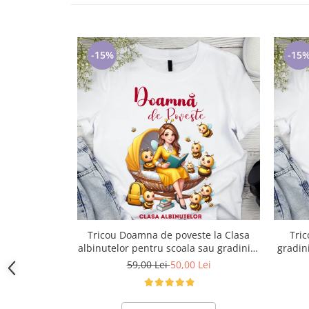
Lenjerii de pat pentru copii
Cadouri Cuplu
Fashion
-15%
-15
Pijamale de CRACIUN
Pijamale de dama
Pijamale de barbati
Halate si capoate
Pijamale
WINTER Collection
Halate si pijamale Family
Incaltaminte
Seturi elegante femei
Umbrele
Tricou Doamna de poveste la Clasa
Tric
Pijamale de copii
albinutelor pentru scoala sau gradinita
gradini
ABS1068.41
Pijamale BIG SIZE femei
59,00 Lei
50,00 Lei
Cadouri ocazii speciale
Tricouri de craciun