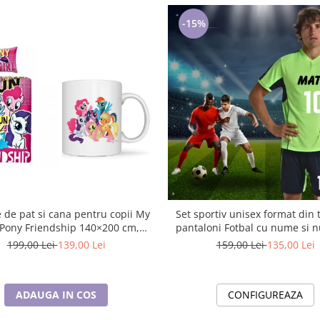
-15%
e de pat si cana pentru copii My
Set sportiv unisex format din t
dship 140×200 cm,
pantaloni Fotbal cu nume si 
0 cm, Disney, 100% bumbac
alegere pentru Suporteri și J
199,00 Lei
139,00 Lei
159,00 Lei
135,00 Lei
ADAUGA IN COS
CONFIGUREAZA