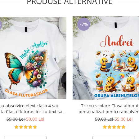
PRODUSE ALTERNATIVE
-7%
%
ou absolvire elevi clasa 4 sau
Tricou scolare Clasa albinut
ta Clasa fluturasilor cu text sau
personalizat pentru absolven
poze ABS1063
scoala sau gradinita
59,00 Lei
50,00 Lei
59,00 Lei
55,00 Lei