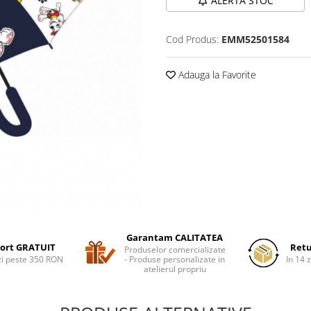
ALERTA STOC
Cod Produs:
EMM52501584
Adauga la Favorite
Garantam CALITATEA
ort GRATUIT
Retu
Produselor comercializate
i peste 350 RON
- Produse personalizate in
In 14 z
atelierul propriu