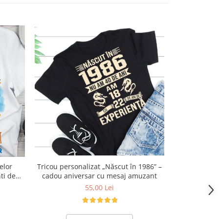
Tricou cu Masina Mc Queen cu Cifră
elor
Tricou personalizat „Născut în 1986” –
Aniversară Of
ti de
cadou aniversar cu mesaj amuzant
55,00 Lei