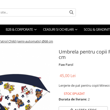
B2B & CORPORATE
CEASURI SI OCHELARI
SCOLI & GRADINIT
atrol Child (semi-automatic) Ø68 cm
Umbrela pentru copii 
cm
Paw Parol
45,00 Lei
Lenjerie de pat pentru copii Minec
STOC EPUIZAT
Durata de livrare:
2