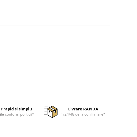
r rapid si simplu
Livrare RAPIDA
ile conform politicii*
In 24/48 de la confirmare*