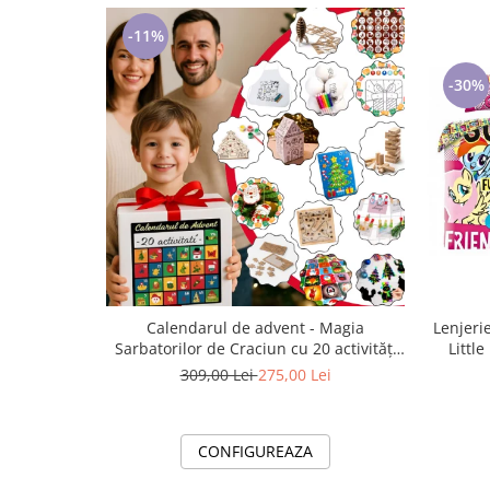
Cadouri pentru Doctori
-11%
Cadouri pentru Sfânta Maria
Martisoare
-30%
Calendarul de advent - Magia
Lenjeri
Sarbatorilor de Craciun cu 20 activități
Little Pony Frien
copii SilverBox
70×9
309,00 Lei
275,00 Lei
CONFIGUREAZA