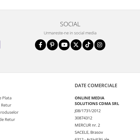
SOCIAL
Urmareste-ne in social media
DATE COMERCIALE
 Plata
ONLINE MEDIA
SOLUTIONS CDMA SRL
e Retur
J08/1731/2012
Produselor
30874312
de Retur
MERCUR nr. 2
SACELE, Brasov
6312 - Activităţi ale