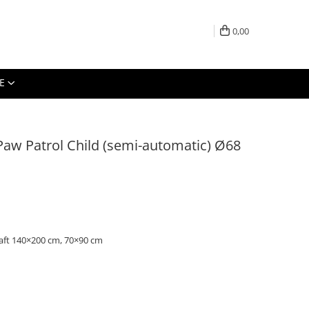
0,00
E
Paw Patrol Child (semi-automatic) Ø68
raft 140×200 cm, 70×90 cm