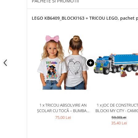
PACHETE SI PROMOTII
Cadouri pentru Doctori
Cadouri pentru Sfânta Maria
LEGO KB6409_BLOCKI163 + TRICOU LEGO, pachet 
Martisoare
1 x TRICOU ABSOLVIRE AN
1 x JOC DE CONSTRUCT
ȘCOLAR CU TOCĂ – BUMBAC
BLOCKI MY CITY - CAM
100% PERSONALIZAT PENTRU
(163 PIESE)
75,00 Lei
59,00Lei
COPII ȘI PROFESORI
35,40 Lei