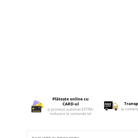
Tricouri de cuplu Valentine's Day
Valentine's Day
Cadouri pentru Bunici
Cadouri pentru Nasi si Fini
Cadouri Craciun
Cadouri pentru Mama
Cadouri pentru profesori sau absolventi
Cadouri Back to school
Cadouri de Paște
Cadouri Traditionale Romanesti
8 Martie
Cadouri pentru CUPLU El & Ea
Plătește online cu
Cadouri Iubitori de animale
Transp
CARD-ul
Cadouri GRAVIDE
la comenz
și primești automat EXTRA-
reducere la comanda ta!
Cadouri pentru sportivi
Cadouri Pensionare
Cadouri Colegi, sefi sau angajati