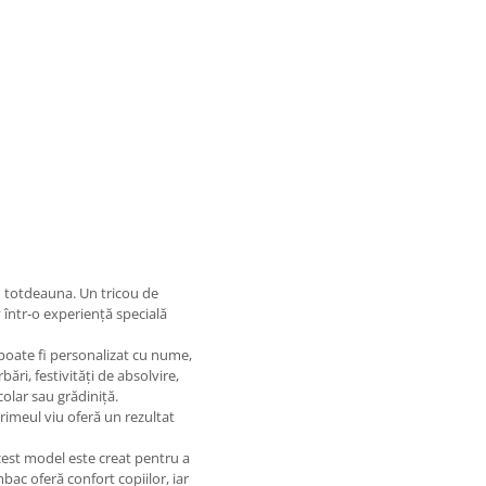
u totdeauna. Un tricou de
într-o experiență specială
 poate fi personalizat cu nume,
bări, festivități de absolvire,
colar sau grădiniță.
rimeul viu oferă un rezultat
cest model este creat pentru a
ac oferă confort copiilor, iar