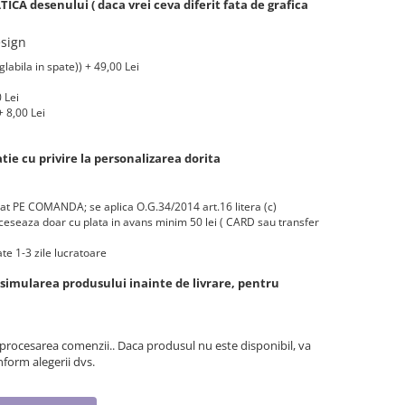
A desenului ( daca vrei ceva diferit fata de grafica
sign
labila in spate)) + 49,00 Lei
 Lei
 8,00 Lei
ie cu privire la personalizarea dorita
zat PE COMANDA; se aplica O.G.34/2014 art.16 litera (c)
eseaza doar cu plata in avans minim 50 lei ( CARD sau transfer
te 1-3 zile lucratoare
 simularea produsului inainte de livrare, pentru
 procesarea comenzii.. Daca produsul nu este disponibil, va
form alegerii dvs.