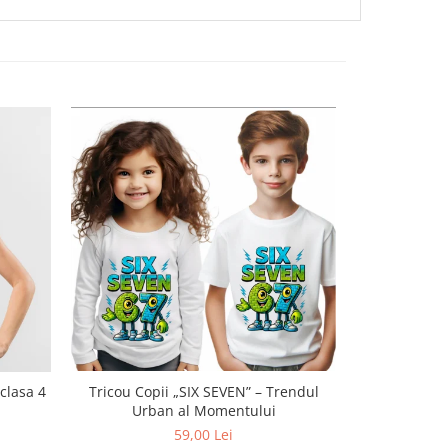
Tricou Copii „SIX SEVEN” – Trendul
Tricou person
Urban al Momentului
buburuzelor
59,00 Lei