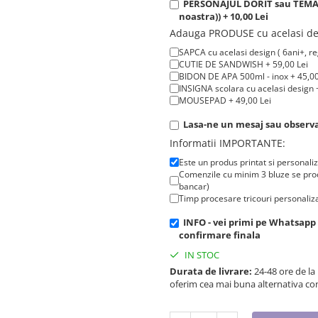
PERSONAJUL DORIT sau TEMATIC
noastra)) + 10,00 Lei
Adauga PRODUSE cu acelasi de
SAPCA cu acelasi design ( 6ani+, reg
CUTIE DE SANDWISH + 59,00 Lei
BIDON DE APA 500ml - inox + 45,00
INSIGNA scolara cu acelasi design +
MOUSEPAD + 49,00 Lei
Lasa-ne un mesaj sau observat
Informatii IMPORTANTE:
Este un produs printat si personali
Comenzile cu minim 3 bluze se proc
bancar)
Timp procesare tricouri personaliza
INFO - vei primi pe Whatsapp
confirmare finala
IN STOC
Durata de livrare:
24-48 ore de la
oferim cea mai buna alternativa con