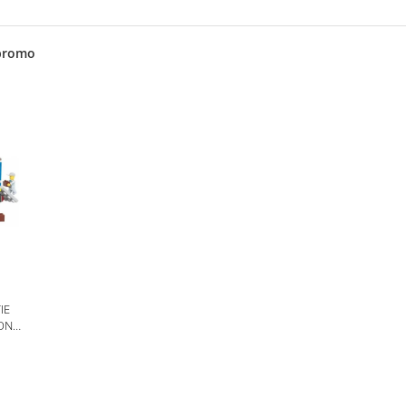
promo
IE
ION