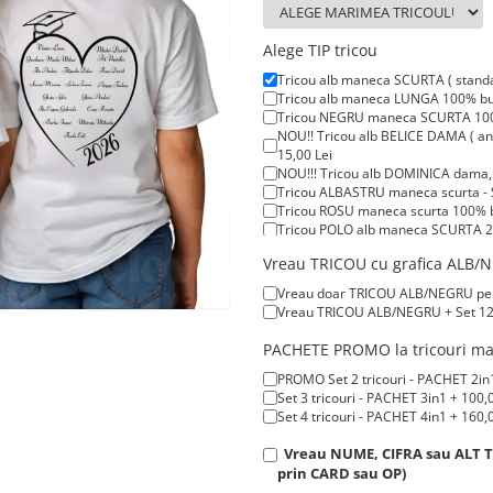
Alege TIP tricou
Tricou alb maneca SCURTA ( stand
Tricou alb maneca LUNGA 100% bum
Tricou NEGRU maneca SCURTA 100%
NOU!! Tricou alb BELICE DAMA ( anc
15,00 Lei
NOU!!! Tricou alb DOMINICA dama, t
Tricou ALBASTRU maneca scurta - 
Tricou ROSU maneca scurta 100% b
Tricou POLO alb maneca SCURTA 20
Tricou POLO alb maneca LUNGA 200
Vreau TRICOU cu grafica ALB/NE
Tricou ROSU maneca LUNGA ( STOC 
Vreau doar TRICOU ALB/NEGRU pentru
Vreau TRICOU ALB/NEGRU + Set 12 C
PACHETE PROMO la tricouri man
PROMO Set 2 tricouri - PACHET 2in1
Set 3 tricouri - PACHET 3in1 + 100,
Set 4 tricouri - PACHET 4in1 + 160,
Vreau NUME, CIFRA sau ALT TE
prin CARD sau OP)