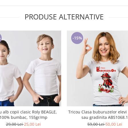
PRODUSE ALTERNATIVE
%
-15%
u alb copii clasic Roly BEAGLE,
Tricou Clasa buburuzelor elevi clasa 4
100% bumbac, 155gr/mp
sau gradinita ABS1068.1
29,00 Lei
25,00 Lei
59,00 Lei
50,00 Lei