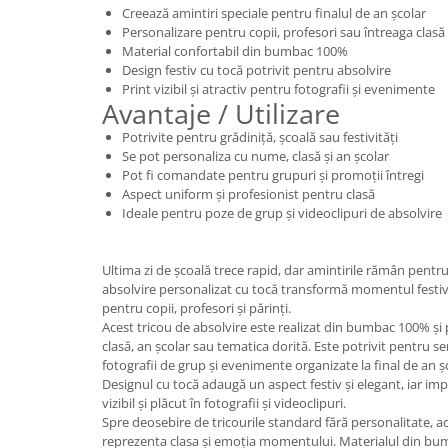
Creează amintiri speciale pentru finalul de an școlar
Personalizare pentru copii, profesori sau întreaga clasă
Material confortabil din bumbac 100%
Design festiv cu tocă potrivit pentru absolvire
Print vizibil și atractiv pentru fotografii și evenimente
Avantaje / Utilizare
Potrivite pentru grădiniță, școală sau festivități
Se pot personaliza cu nume, clasă și an școlar
Pot fi comandate pentru grupuri și promoții întregi
Aspect uniform și profesionist pentru clasă
Ideale pentru poze de grup și videoclipuri de absolvire
Ultima zi de școală trece rapid, dar amintirile rămân pentr
absolvire personalizat cu tocă transformă momentul festiv 
pentru copii, profesori și părinți.
Acest tricou de absolvire este realizat din bumbac 100% și
clasă, an școlar sau tematica dorită. Este potrivit pentru ser
fotografii de grup și evenimente organizate la final de an ș
Designul cu tocă adaugă un aspect festiv și elegant, iar imp
vizibil și plăcut în fotografii și videoclipuri.
Spre deosebire de tricourile standard fără personalitate, a
reprezenta clasa și emoția momentului. Materialul din bumb