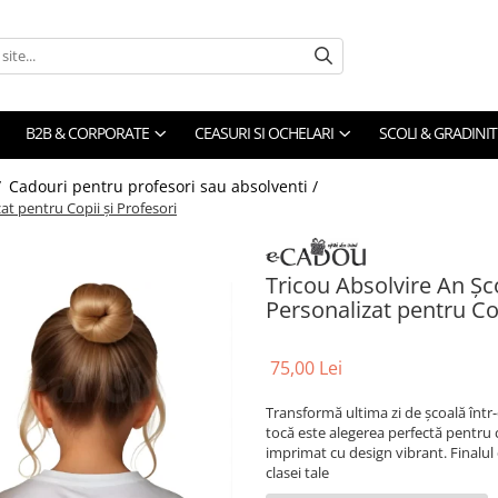
B2B & CORPORATE
CEASURI SI OCHELARI
SCOLI & GRADINIT
/
Cadouri pentru profesori sau absolventi /
t pentru Copii și Profesori
Tricou Absolvire An Ș
Personalizat pentru Cop
75,00 Lei
Transformă ultima zi de școală într
tocă este alegerea perfectă pentru c
imprimat cu design vibrant. Final
clasei tale