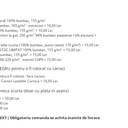
ard) 100% bumbac, 155 g/m².
bac, 165 g/m² - extracost + 10,00 Lei
 bumbac, 155 g/m². + 10,00 Lei
hior la gat, 200 g/m², 94% bumbac pieptănat / 6% elastan) +
alie scurta (100% bumbac, punct neted, 170 g/m²) + 10,00 Lei
STOC LIMITAT 100% bumbac, 155 g/m². + 15,00 Lei
umbac, 155 g/m². + 15,00 Lei
0-220 g/m² - marimi COPII + 15,00 Lei
-220 g/m² marimi COPII + 20,00 Lei
GRU pentru a fi colorat cu carioci
LIMITAT) 100% bumbac, 165 g/m² - extracost + 20,00 Lei
 a fi colorat - fara carioci
arioci Lavabile Carioca + 16,00 Lei
eca scurta (doar cu plata in avans)
 + 50,00 Lei
00 Lei
00 Lei
XT ( Obligatoriu comanda se achita inainte de livrare