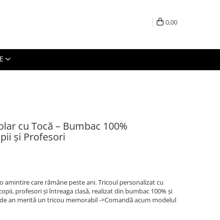
0,00
E
colar cu Tocă – Bumbac 100%
ii și Profesori
-o amintire care rămâne peste ani. Tricoul personalizat cu
opii, profesori și întreaga clasă, realizat din bumbac 100% și
ul de an merită un tricou memorabil ->Comandă acum modelul