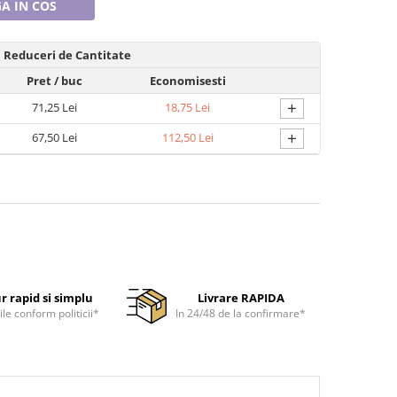
A IN COS
Reduceri de Cantitate
Pret
/ buc
Economisesti
+
71,25 Lei
18,75 Lei
+
67,50 Lei
112,50 Lei
r rapid si simplu
Livrare RAPIDA
ile conform politicii*
In 24/48 de la confirmare*