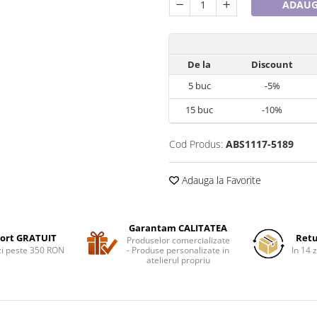
ADAUG
De la
Discount
5
buc
-5%
15
buc
-10%
Cod Produs:
ABS1117-5189
Adauga la Favorite
Garantam CALITATEA
ort GRATUIT
Retu
Produselor comercializate
i peste 350 RON
- Produse personalizate in
In 14 z
atelierul propriu