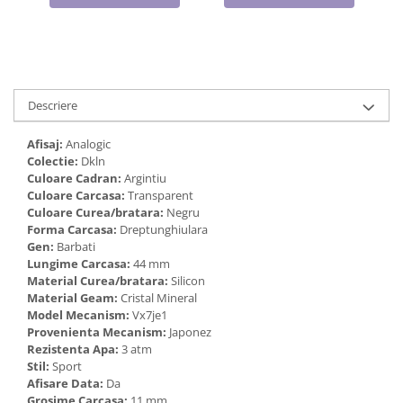
Cadouri pentru Doctori
Cadouri pentru Sfânta Maria
Martisoare
Descriere
Afisaj:
Analogic
Colectie:
Dkln
Culoare Cadran:
Argintiu
Culoare Carcasa:
Transparent
Culoare Curea/bratara:
Negru
Forma Carcasa:
Dreptunghiulara
Gen:
Barbati
Lungime Carcasa:
44 mm
Material Curea/bratara:
Silicon
Material Geam:
Cristal Mineral
Model Mecanism:
Vx7je1
Provenienta Mecanism:
Japonez
Rezistenta Apa:
3 atm
Stil:
Sport
Afisare Data:
Da
Grosime Carcasa:
11 mm