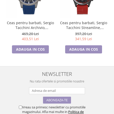
Ceas pentru barbati, Sergio
Ceas pentru barbati, Sergio
Tacchini Archivio,
Tacchini Streamline,
ST.1.10186.4
ST.1.10210.1
469,20 Lei
397,20 Lei
403,51 Lei
341,59 Lei
ADAUGA IN COS
ADAUGA IN COS
NEWSLETTER
Nu rata ofertele si promotiile noastre
Vreau sa primesc newsletter cu promotiile
magazinului. Afla mai multe in
Politica de