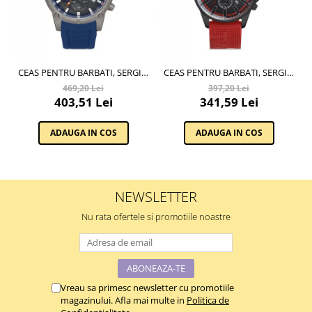
CEAS PENTRU BARBATI, SERGIO
CEAS PENTRU BARBATI, SERGIO
TACCHINI ARCHIVIO,
TACCHINI STREAMLINE,
469,20 Lei
397,20 Lei
ST.1.10186.4
ST.1.10210.1
403,51 Lei
341,59 Lei
ADAUGA IN COS
ADAUGA IN COS
NEWSLETTER
Nu rata ofertele si promotiile noastre
Vreau sa primesc newsletter cu promotiile
magazinului. Afla mai multe in
Politica de