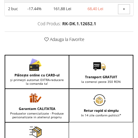
Lenjerii de pat pentru copii
2
buc
-17.44%
161,88 Lei
68,40 Lei
+
Cadouri Cuplu
Fashion
Cod Produs:
RK-DK.1.12652.1
Pijamale de CRACIUN
Pijamale de dama
Adauga la Favorite
Pijamale de barbati
Halate si capoate
Pijamale
WINTER Collection
Plătește online cu CARD-ul
Halate si pijamale Family
Transport GRATUIT
și primești automat EXTRA-reducere
la comenzi peste 350 RON
la comanda ta!
Incaltaminte
Seturi elegante femei
Umbrele
Pijamale de copii
Garantam CALITATEA
Retur rapid si simplu
Produselor comercializate - Produse
In 14 zile conform politicii*
Pijamale BIG SIZE femei
personalizate in atelierul propriu
Cadouri ocazii speciale
Tricouri de craciun