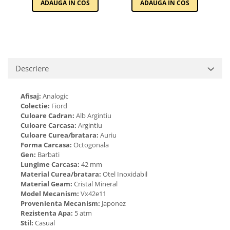
ADAUGA IN COS
ADAUGA IN COS
Cadouri pentru Doctori
Cadouri pentru Sfânta Maria
Martisoare
Descriere
Afisaj:
Analogic
Colectie:
Fiord
Culoare Cadran:
Alb Argintiu
Culoare Carcasa:
Argintiu
Culoare Curea/bratara:
Auriu
Forma Carcasa:
Octogonala
Gen:
Barbati
Lungime Carcasa:
42 mm
Material Curea/bratara:
Otel Inoxidabil
Material Geam:
Cristal Mineral
Model Mecanism:
Vx42e11
Provenienta Mecanism:
Japonez
Rezistenta Apa:
5 atm
Stil:
Casual