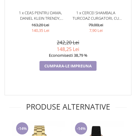
Cadouri pentru Doctori
Cadouri pentru Sfânta Maria
1 x CEAS PENTRU DAMA,
1 x CERCEI SHAMBALA
DANIEL KLEIN TRENDY,
TURCOAZ CURGATORI, CU
Martisoare
DK.1.12700.2
CRISTALE,
163,20 Lei
79,00Lei
TURCOAZ,TURCOAZ
140,35 Lei
7,90 Lei
242,20 Lei
148,25 Lei
Economisesti 38,79 %
CUMPARA-LE IMPREUNA
PRODUSE ALTERNATIVE
-14%
-14%