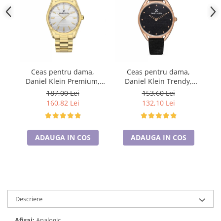
Ceas pentru dama,
Ceas pentru dama,
Daniel Klein Premium,
Daniel Klein Trendy,
DK.1.13340.3
DK.1.12938.5
187,00 Lei
153,60 Lei
160,82 Lei
132,10 Lei
ADAUGA IN COS
ADAUGA IN COS
Descriere
Afisaj:
Analogic