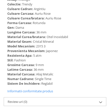
Colectie:
Trendy
Culoare Cadran:
Argintiu
Culoare Carcasa:
Auriu Rose
Culoare Curea/bratara:
Auriu Rose
Forma Carcasa:
Rotunda
Gen:
Dama
Lungime Carcasa:
36 mm
Material Curea/bratara:
Otel Inoxidabil
Material Geam:
Cristal Mineral
Model Mecanism:
2315 3
Provenienta Mecanism:
Japonez
Rezistenta Apa:
5 atm
Stil:
Fashion
Grosime Carcasa:
9 mm
Latime Carcasa:
36 mm
Material Carcasa:
Aliaj Metalic
Numar Cadrane:
Single Time
Sistem De Inchidere:
Reglabil
Informatii conformitate produs
Review-uri
(0)