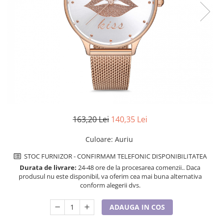
Etichete scolare
Cadouri barbati
Sepci personalizate
Seturi cadou barbati
Seturi cadou barbati portofel si curea
Bannere personalizate scoli si gradinite
Ceasuri pentru EL
Caserole personalizate sandwich
Cadouri craciun barbati
Saculeti personalizati
Cadouri personalizate barbati
Sticla de apa personalizata
Cadouri copii
Agende si caiete personalizate
Caciuli copii
163,20 Lei
140,35 Lei
Cadouri copii bebelusi 0+
Lenjerii de pat Disney
Culoare
:
Auriu
Cadouri copii 1 an
STOC FURNIZOR - CONFIRMAM TELEFONIC DISPONIBILITATEA
Cadouri craciun copii
Durata de livrare:
24-48 ore de la procesarea comenzii.. Daca
Colectia Disney
produsul nu este disponibil, va oferim cea mai buna alternativa
Sticlă pentru apa Personalizată
conform alegerii dvs.
Sepci personalizate
ADAUGA IN COS
Seturi cadou pentru copii KID's Collection