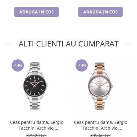
ADAUGA IN COS
ADAUGA IN COS
ALTI CLIENTI AU CUMPARAT
-14%
-14%
Ceas pentru dama, Sergio
Ceas pentru dama, Sergio
Tacchini Archivio,
Tacchini Archivio,
ST.1.10365.1
ST.1.10365.5
379,20 Lei
399,60 Lei