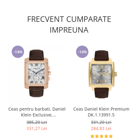
FRECVENT CUMPARATE
IMPREUNA
-14%
-14%
Ceas pentru barbati, Daniel
Ceas Daniel Klein Premium
Klein Exclusive,
DK.1.13991.5
DK.1.13748.5
385,20 Lei
331,20 Lei
331,27 Lei
284,83 Lei