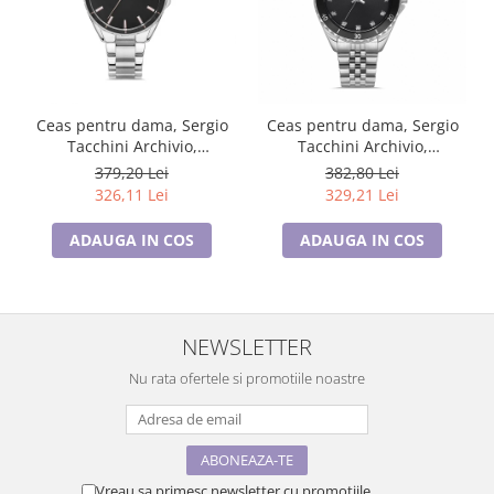
Ceas pentru dama, Sergio
Ceas pentru dama, Sergio
Tacchini Archivio,
Tacchini Archivio,
ST.1.10365.1
ST.1.10279.1
379,20 Lei
382,80 Lei
326,11 Lei
329,21 Lei
ADAUGA IN COS
ADAUGA IN COS
NEWSLETTER
Nu rata ofertele si promotiile noastre
Vreau sa primesc newsletter cu promotiile