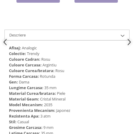
Cadouri pentru Doctori
Cadouri pentru Sfânta Maria
Martisoare
Descriere
Afisaj:
Analogic
Colectie:
Trendy
Culoare Cadran:
Rosu
Culoare Carcasa:
Argintiu
Culoare Curea/bratara:
Rosu
Forma Carcasa:
Rotunda
Gen:
Dama
Lungime Carcasa:
35 mm
Material Curea/bratara:
Piele
Material Geam:
Cristal Mineral
Model Mecanism:
2035
Provenienta Mecanism:
Japonez
Rezistenta Apa:
3 atm
Stil:
Casual
Grosime Carcasa:
9 mm
Latime Carcasa:
35 mm