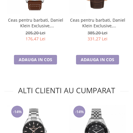
Ceas pentru barbati, Daniel
Ceas pentru barbati, Daniel
Klein Exclusive,
Klein Exclusive,
DK.1.13389.2
DK.1.13748.5
205,20 Lei
385,20 Lei
176,47 Lei
331,27 Lei
ADAUGA IN COS
ADAUGA IN COS
ALTI CLIENTI AU CUMPARAT
-14%
-14%