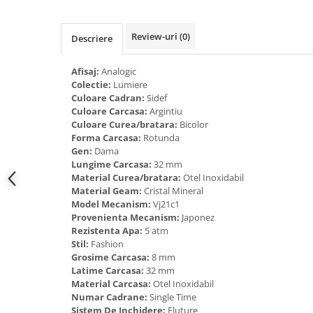
Tricouri de cuplu Valentine's Day
Valentine's Day
Review-uri
(0)
Descriere
Cadouri pentru Bunici
Cadouri pentru Nasi si Fini
Afisaj:
Analogic
Cadouri Craciun
Colectie:
Lumiere
Culoare Cadran:
Sidef
Cadouri pentru Mama
Culoare Carcasa:
Argintiu
Cadouri pentru profesori sau absolventi
Culoare Curea/bratara:
Bicolor
Cadouri Back to school
Forma Carcasa:
Rotunda
Gen:
Dama
Cadouri de Paște
Lungime Carcasa:
32 mm
Cadouri Traditionale Romanesti
Material Curea/bratara:
Otel Inoxidabil
Material Geam:
Cristal Mineral
8 Martie
Model Mecanism:
Vj21c1
Cadouri pentru CUPLU El & Ea
Provenienta Mecanism:
Japonez
Cadouri Iubitori de animale
Rezistenta Apa:
5 atm
Stil:
Fashion
Cadouri GRAVIDE
Grosime Carcasa:
8 mm
Cadouri pentru sportivi
Latime Carcasa:
32 mm
Cadouri Pensionare
Material Carcasa:
Otel Inoxidabil
Numar Cadrane:
Single Time
Cadouri Colegi, sefi sau angajati
Sistem De Inchidere:
Fluture