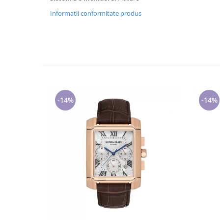
Cadouri pentru Doctori
Informatii conformitate produs
Cadouri pentru Sfânta Maria
Martisoare
-14%
-14%