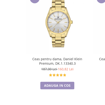
Lenjerii de pat pentru copii
Cadouri Cuplu
Fashion
Pijamale de CRACIUN
Pijamale de dama
Pijamale de barbati
Halate si capoate
Pijamale
WINTER Collection
Halate si pijamale Family
Ceas pentru dama, Daniel Klein
Cea
Premium, DK.1.13340.3
Incaltaminte
187,00 Lei
160,82 Lei
Seturi elegante femei
Umbrele
Pijamale de copii
ADAUGA IN COS
Pijamale BIG SIZE femei
Cadouri ocazii speciale
Tricouri de craciun