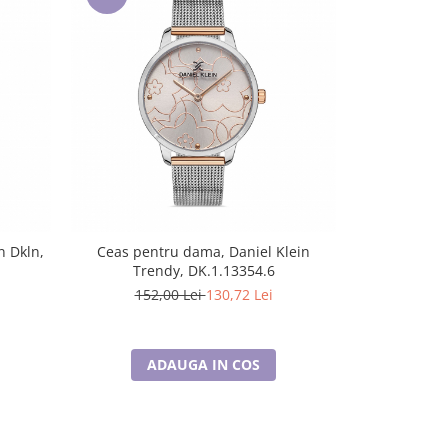
-14%
n Dkln,
Ceas pentru dama, Daniel Klein
Ceas pentru 
Trendy, DK.1.13354.6
152,00 Lei
130,72 Lei
176,
ADAUGA IN COS
A