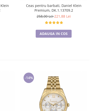
 Klein
Ceas pentru barbati, Daniel Klein
Ceas pen
2
Premium, DK.1.13709.2
Str
258,00 Lei
221,88 Lei
2
ADAUGA IN COS
-14%