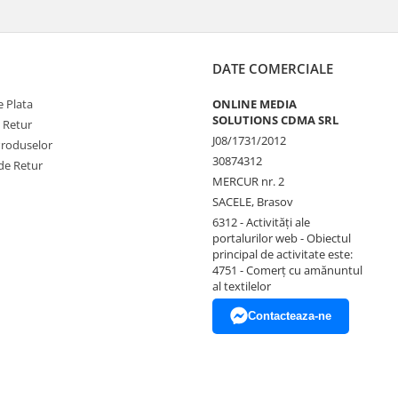
DATE COMERCIALE
 Plata
ONLINE MEDIA
SOLUTIONS CDMA SRL
e Retur
J08/1731/2012
Produselor
30874312
de Retur
MERCUR nr. 2
SACELE, Brasov
6312 - Activităţi ale
portalurilor web - Obiectul
principal de activitate este:
4751 - Comerţ cu amănuntul
al textilelor
Contacteaza-ne