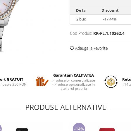
De la
Discount
2
buc
-17.44%
Cod Produs:
RK-FL.1.10262.4
Adauga la Favorite
Garantam CALITATEA
ort GRATUIT
Retu
Produselor comercializate
i peste 350 RON
- Produse personalizate in
In 14 z
atelierul propriu
PRODUSE ALTERNATIVE
%
-14%