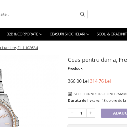
B2B & CORPORATE
CEASURI SI OCHELARI
SCOLI & GRADINIT
 Lumiere, FL.1.10262.4
Ceas pentru dama, Fre
Freelook
366,00 Lei
314,76 Lei
STOC FURNIZOR - CONFIRMAM 
Durata de livrare:
48 de ore de la
ADAUG