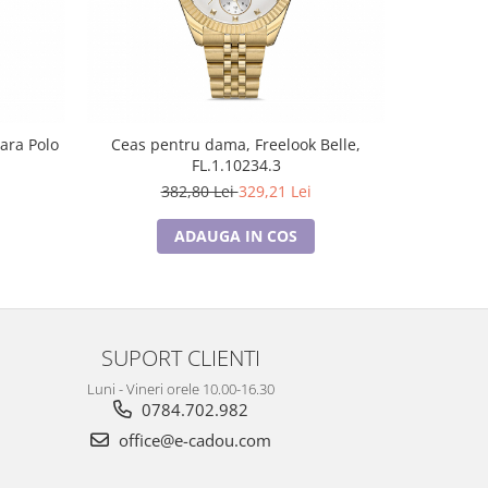
-14%
ara Polo
Ceas pentru dama, Freelook Belle,
Ceas pe
FL.1.10234.3
382,80 Lei
329,21 Lei
4
ADAUGA IN COS
SUPORT CLIENTI
Luni - Vineri orele 10.00-16.30
0784.702.982
office@e-cadou.com