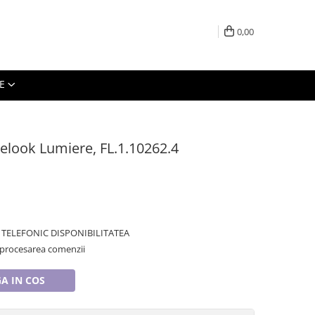
0,00
E
elook Lumiere, FL.1.10262.4
TELEFONIC DISPONIBILITATEA
 procesarea comenzii
A IN COS