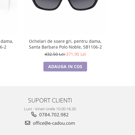
-14%
u dama,
Ochelari de soare gri, pentru dama,
Ochelari 
06-2
Santa Barbara Polo Noble, SB1106-2
Santa Barb
432,50 Lei
371,95 Lei
4
ADAUGA IN COS
SUPORT CLIENTI
Luni - Vineri orele 10.00-16.30
0784.702.982
office@e-cadou.com