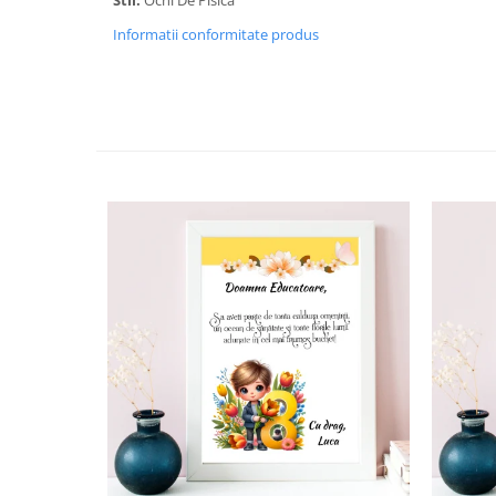
Cadouri pentru Doctori
Informatii conformitate produs
Cadouri pentru Sfânta Maria
Martisoare