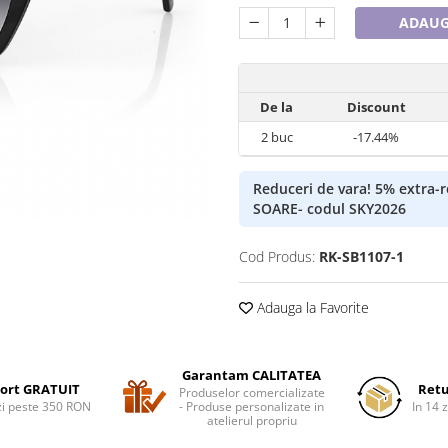
ADAUG
De la
Discount
2
buc
-17.44%
Reduceri de vara! 5% extra
SOARE- codul SKY2026
Cod Produs:
RK-SB1107-1
Adauga la Favorite
Garantam CALITATEA
ort GRATUIT
Retu
Produselor comercializate
i peste 350 RON
- Produse personalizate in
In 14 z
atelierul propriu