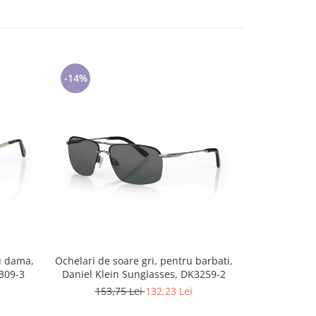
-14%
-14%
u dama,
Ochelari de soare gri, pentru barbati,
Ochelari 
309-3
Daniel Klein Sunglasses, DK3259-2
barbati, D
153,75 Lei
132,23 Lei
157,