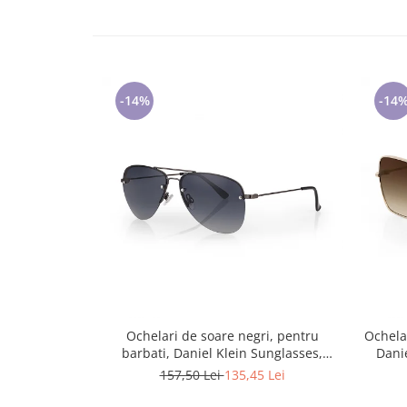
Lenjerii de pat pentru copii
Cadouri Cuplu
Fashion
Pijamale de CRACIUN
-14%
-14
Pijamale de dama
Pijamale de barbati
Halate si capoate
Pijamale
WINTER Collection
Halate si pijamale Family
Incaltaminte
Seturi elegante femei
Umbrele
Pijamale de copii
Ochelari de soare negri, pentru
Ochela
Pijamale BIG SIZE femei
barbati, Daniel Klein Sunglasses,
Dani
Cadouri ocazii speciale
DK3262-1
157,50 Lei
135,45 Lei
Tricouri de craciun