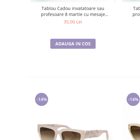
Tablou Cadou invatatoare sau
Tab
profesoare 8 martie cu mesaje
pro
personalizate T1016_123
35,00 Lei
ADAUGA IN COS
-14%
-14%