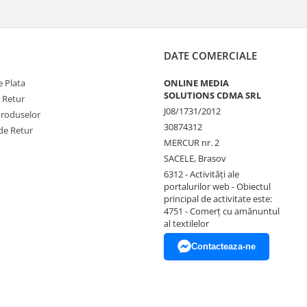
DATE COMERCIALE
 Plata
ONLINE MEDIA
SOLUTIONS CDMA SRL
e Retur
J08/1731/2012
Produselor
30874312
de Retur
MERCUR nr. 2
SACELE, Brasov
6312 - Activităţi ale
portalurilor web - Obiectul
principal de activitate este:
4751 - Comerţ cu amănuntul
al textilelor
Contacteaza-ne