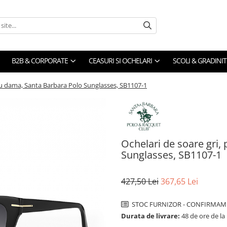
B2B & CORPORATE
CEASURI SI OCHELARI
SCOLI & GRADINIT
tru dama, Santa Barbara Polo Sunglasses, SB1107-1
Ochelari de soare gri,
Sunglasses, SB1107-1
427,50 Lei
367,65 Lei
STOC FURNIZOR - CONFIRMAM 
Durata de livrare:
48 de ore de la