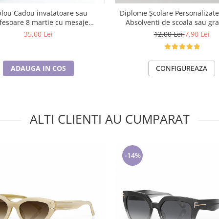
lou Cadou invatatoare sau
Diplome Școlare Personalizat
fesoare 8 martie cu mesaje
Absolventi de scoala sau gra
personalizate T1016_121
35,00 Lei
12,00 Lei
7,90 Lei
ADAUGA IN COS
CONFIGUREAZA
ALTI CLIENTI AU CUMPARAT
-14%