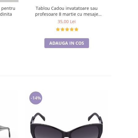
Tablou Cadou invatatoare sau
e pentru
Tablo
profesoare 8 martie cu mesaje
dinita
profe
personalizate T1015_12
pe
35,00 Lei
ADAUGA IN COS
-14%