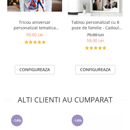
Tricou aniversar
Tablou personalizat cu 8
personalizat tematica
poze de familie - Cadoul
Spiderman cu tort aniversar
ideal pentru familie TA4_P3
59,00 Lei
79,00 Lei
TAMM1015.5
Our Happy Day
59,00 Lei
CONFIGUREAZA
CONFIGUREAZA
ALTI CLIENTI AU CUMPARAT
-14%
-14%