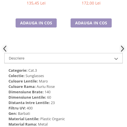
DK3262-2
DK3270-1
Cadouri pentru Doctori
135,45 Lei
172,00 Lei
Cadouri pentru Sfânta Maria
Martisoare
ADAUGA IN COS
ADAUGA IN COS
Descriere
Categorie:
Cat.3
Colectie:
Sunglasses
Culoare Lentile:
Maro
Culoare Rama:
Auriu Rose
Dimensiune Brate:
140
Dimensiune Lentile:
60
Distanta Intre Lentile:
23
Filtru UV:
400
Gen:
Barbati
Material Lentile:
Plastic Organic
Material Rama:
Metal