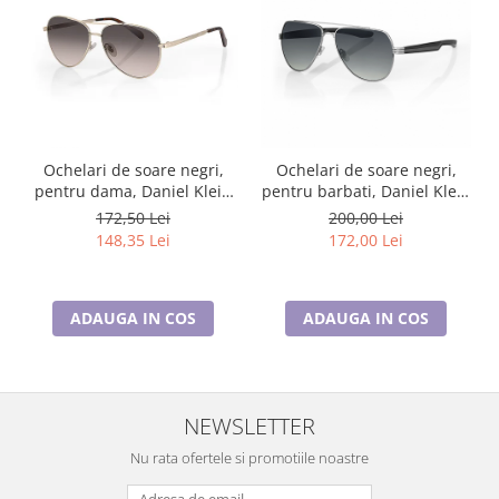
Ochelari de soare negri,
Ochelari de soare negri,
pentru dama, Daniel Klein
pentru barbati, Daniel Klein
Sunglasses, DK4309-3
Sunglasses, DK3270-1
172,50 Lei
200,00 Lei
148,35 Lei
172,00 Lei
ADAUGA IN COS
ADAUGA IN COS
NEWSLETTER
Nu rata ofertele si promotiile noastre