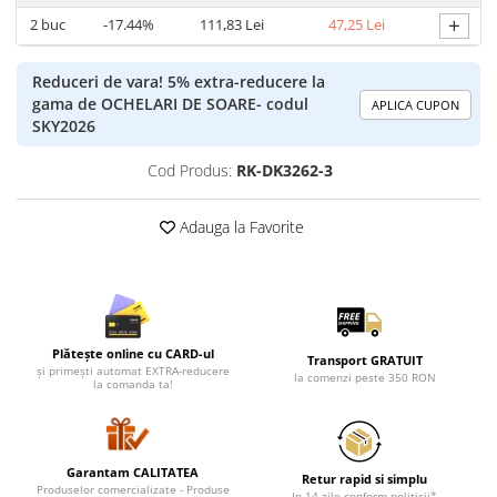
Lenjerii de pat pentru copii
+
2
buc
-17.44%
111,83 Lei
47,25 Lei
Cadouri Cuplu
Fashion
Reduceri de vara! 5% extra-reducere la
Pijamale de CRACIUN
gama de OCHELARI DE SOARE- codul
APLICA CUPON
SKY2026
Pijamale de dama
Pijamale de barbati
Cod Produs:
RK-DK3262-3
Halate si capoate
Pijamale
Adauga la Favorite
WINTER Collection
Halate si pijamale Family
Incaltaminte
Seturi elegante femei
Plătește online cu CARD-ul
Transport GRATUIT
Umbrele
și primești automat EXTRA-reducere
la comenzi peste 350 RON
la comanda ta!
Pijamale de copii
Pijamale BIG SIZE femei
Cadouri ocazii speciale
Garantam CALITATEA
Retur rapid si simplu
Tricouri de craciun
Produselor comercializate - Produse
In 14 zile conform politicii*