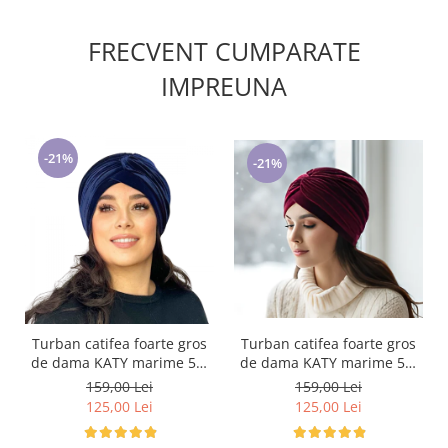
FRECVENT CUMPARATE
IMPREUNA
-21%
-21%
Turban catifea foarte gros
Turban catifea foarte gros
de dama KATY marime 58-
de dama KATY marime 58-
60, captuseala polar,
60, captuseala polar,
159,00 Lei
159,00 Lei
culoare bleomarin
culoare wine
125,00 Lei
125,00 Lei