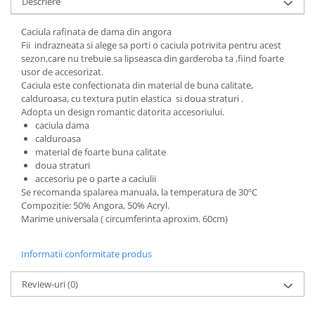
Descriere
Cadouri pentru Doctori
Cadouri pentru Sfânta Maria
Caciula rafinata de dama din angora
Martisoare
Fii indrazneata si alege sa porti o caciula potrivita pentru acest
sezon,care nu trebuie sa lipseasca din garderoba ta ,fiind foarte
usor de accesorizat.
Caciula este confectionata din material de buna calitate,
calduroasa, cu textura putin elastica si doua straturi .
Adopta un design romantic datorita accesoriului.
caciula dama
calduroasa
material de foarte buna calitate
doua straturi
accesoriu pe o parte a caciulii
Se recomanda spalarea manuala, la temperatura de 30ºC
Compozitie: 50% Angora, 50% Acryl.
Marime universala ( circumferinta aproxim. 60cm)
Informatii conformitate produs
Review-uri
(0)