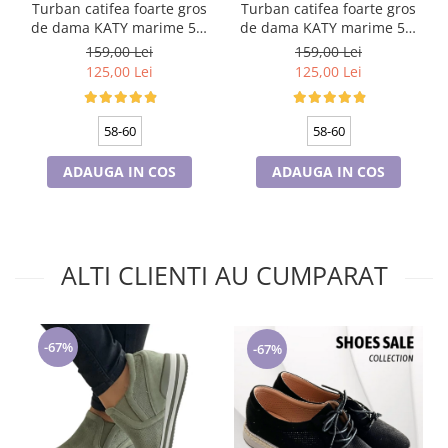
Turban catifea foarte gros
Turban catifea foarte gros
de dama KATY marime 58-
de dama KATY marime 58-
60, captuseala polar,
60, captuseala polar,
159,00 Lei
159,00 Lei
culoare bleomarin
culoare verde emerald
125,00 Lei
125,00 Lei
58-60
58-60
ADAUGA IN COS
ADAUGA IN COS
ALTI CLIENTI AU CUMPARAT
-67%
-67%