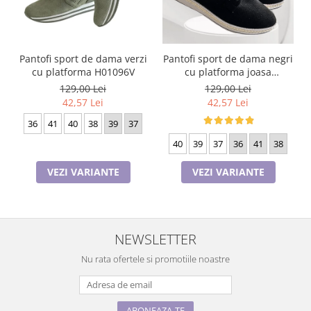
Pantofi sport de dama verzi
Pantofi sport de dama negri
cu platforma H01096V
cu platforma joasa
HM82014-1 Black
129,00 Lei
129,00 Lei
42,57 Lei
42,57 Lei
36
41
40
38
39
37
40
39
37
36
41
38
VEZI VARIANTE
VEZI VARIANTE
NEWSLETTER
Nu rata ofertele si promotiile noastre