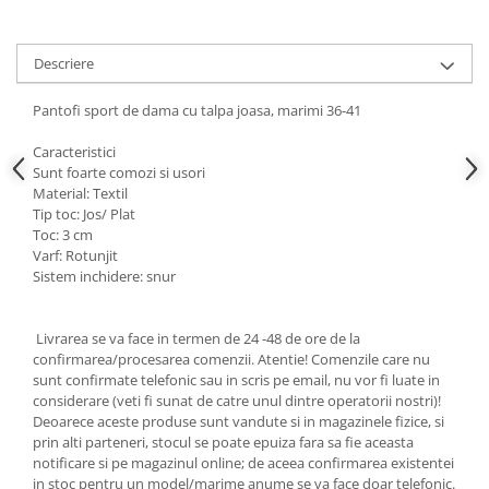
Cadouri pentru Doctori
Cadouri pentru Sfânta Maria
Descriere
Martisoare
Pantofi sport de dama cu talpa joasa, marimi 36-41
Caracteristici
Sunt foarte comozi si usori
Material: T
extil
Tip toc:
Jos/ Plat
Toc:
3 cm
Varf:
Rotunjit
Sistem inchidere: snur
Livrarea se va face in termen de 24 -48 de ore de la
confirmarea/procesarea comenzii. Atentie! Comenzile care nu
sunt confirmate telefonic sau in scris pe email, nu vor fi luate in
considerare (veti fi sunat de catre unul dintre operatorii nostri)!
Deoarece aceste produse sunt vandute si in magazinele fizice, si
prin alti parteneri, stocul se poate epuiza fara sa fie aceasta
notificare si pe magazinul online; de aceea confirmarea existentei
in stoc pentru un model/marime anume se va face doar telefonic.