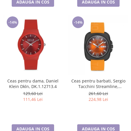
ADAUGA IN COS
ADAUGA IN COS
-14%
-14%
Ceas pentru dama, Daniel
Ceas pentru barbati, Sergio
Klein Dkln, DK.1.12713.4
Tacchini Streamline,
ST.1.10092.3
129,60 Lei
261,60 Lei
111,46 Lei
224,98 Lei
ADAUGA IN COS
ADAUGA IN COS