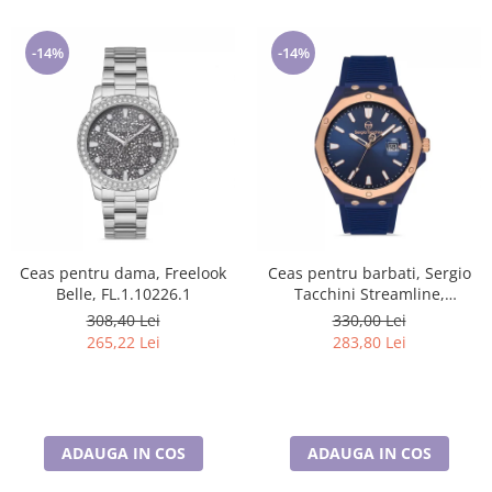
-14%
-14%
Ceas pentru dama, Freelook
Ceas pentru barbati, Sergio
Belle, FL.1.10226.1
Tacchini Streamline,
ST.1.10197.4
308,40 Lei
330,00 Lei
265,22 Lei
283,80 Lei
ADAUGA IN COS
ADAUGA IN COS