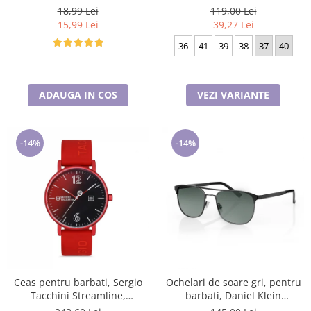
18,99 Lei
119,00 Lei
15,99 Lei
39,27 Lei
36
41
39
38
37
40
ADAUGA IN COS
VEZI VARIANTE
-14%
-14%
Ceas pentru barbati, Sergio
Ochelari de soare gri, pentru
Tacchini Streamline,
barbati, Daniel Klein
ST.1.10116.1
Sunglasses, DK3264-2