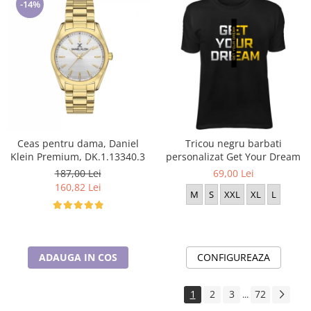
-14%
Ceas pentru dama, Daniel
Tricou negru barbati
Klein Premium, DK.1.13340.3
personalizat Get Your Dream
187,00 Lei
69,00 Lei
160,82 Lei
M
S
XXL
XL
L
ADAUGA IN COS
CONFIGUREAZA
1
2
3
72
...