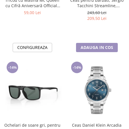
Tricou cu Masina Mc Queen
Ceas pentru barbati, Sergio
cu Cifră Aniversară Official|
Tacchini Streamline,
Cadou Personalizat e-CADOU
ST.1.10116.2
59,00 Lei
243,60 Lei
209,50 Lei
CONFIGUREAZA
ADAUGA IN COS
-14%
-14%
Ochelari de soare gri, pentru
Ceas Daniel Klein Arcadia