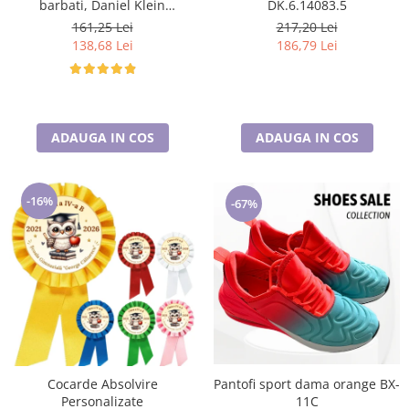
barbati, Daniel Klein
DK.6.14083.5
Sunglasses, DK3250-2
161,25 Lei
217,20 Lei
138,68 Lei
186,79 Lei
ADAUGA IN COS
ADAUGA IN COS
-16%
-67%
Cocarde Absolvire
Pantofi sport dama orange BX-
Personalizate
11C