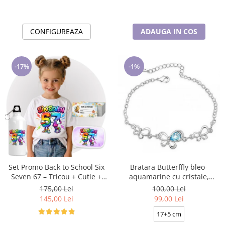
CONFIGUREAZA
ADAUGA IN COS
-17%
-1%
Set Promo Back to School Six
Bratara Butterffly bleo-
Seven 67 – Tricou + Cutie +
aquamarine cu cristale,
Bidon Personalizat pentru
placata cu aur 18K
175,00 Lei
100,00 Lei
copilul tău
145,00 Lei
99,00 Lei
17+5 cm