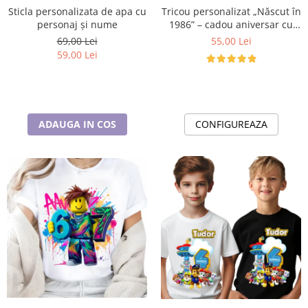
Cadouri pentru Doctori
Tricou personalizat „Născut în
Sticla personalizata de apa cu
Cadouri pentru Sfânta Maria
1986” – cadou aniversar cu
personaj și nume
mesaj amuzant
55,00 Lei
69,00 Lei
Martisoare
59,00 Lei
CONFIGUREAZA
ADAUGA IN COS