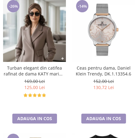
-26%
-14%
Turban elegant din catifea
Ceas pentru dama, Daniel
rafinat de dama KATY marime
Klein Trendy, DK.1.13354.6
universala, captuseala polar,
169,00 Lei
152,00 Lei
culoare maro Sequoia
125,00 Lei
130,72 Lei
ADAUGA IN COS
ADAUGA IN COS