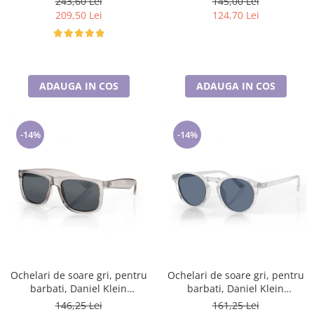
243,60 Lei
145,00 Lei
209,50 Lei
124,70 Lei
ADAUGA IN COS
ADAUGA IN COS
-14%
-14%
Ochelari de soare gri, pentru
Ochelari de soare gri, pentru
barbati, Daniel Klein
barbati, Daniel Klein
Sunglasses, DK3254-3
Sunglasses, DK3251-3
146,25 Lei
161,25 Lei