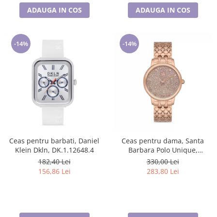
ADAUGA IN COS
ADAUGA IN COS
-14%
-14%
Ceas pentru barbati, Daniel
Ceas pentru dama, Santa
Klein Dkln, DK.1.12648.4
Barbara Polo Unique,
SB.1.10127.2
182,40 Lei
330,00 Lei
156,86 Lei
283,80 Lei