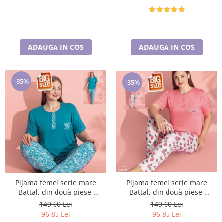
ADAUGA IN COS
ADAUGA IN COS
-35%
-35%
Pijama femei serie mare
Pijama femei serie mare
Battal, din două piese,
Battal, din două piese,
bumbac , Lux PIJ32974
bumbac , Lux PIJ300025
149,00 Lei
149,00 Lei
96,85 Lei
96,85 Lei