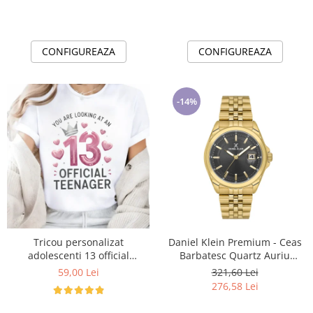
CONFIGUREAZA
CONFIGUREAZA
-14%
Tricou personalizat
Daniel Klein Premium - Ceas
adolescenti 13 official
Barbatesc Quartz Auriu
Teenager Cadou Inspirat
DK.6.14205-4
59,00 Lei
321,60 Lei
pentru aniversare
276,58 Lei