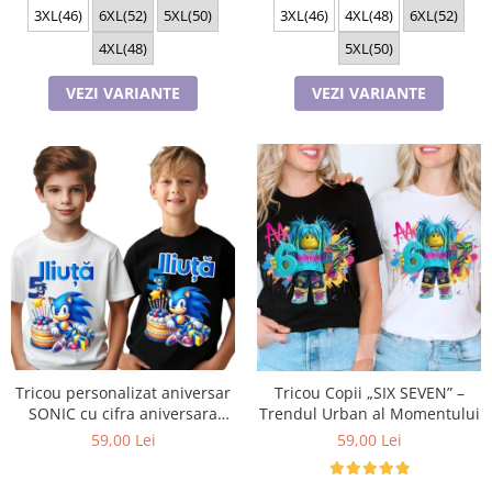
3XL(46)
6XL(52)
5XL(50)
3XL(46)
4XL(48)
6XL(52)
4XL(48)
5XL(50)
VEZI VARIANTE
VEZI VARIANTE
Tricou personalizat aniversar
Tricou Copii „SIX SEVEN” –
SONIC cu cifra aniversara
Trendul Urban al Momentului
TAS101
59,00 Lei
59,00 Lei