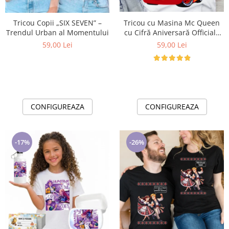
Lenjerii de pat pentru copii
Cadouri Cuplu
Tricou Copii „SIX SEVEN” –
Tricou cu Masina Mc Queen
Fashion
Trendul Urban al Momentului
cu Cifră Aniversară Official|
Cadou Personalizat e-CADOU
59,00 Lei
59,00 Lei
Pijamale de CRACIUN
Pijamale de dama
Pijamale de barbati
Halate si capoate
Pijamale
CONFIGUREAZA
CONFIGUREAZA
WINTER Collection
Halate si pijamale Family
Incaltaminte
-17%
-26%
Seturi elegante femei
Umbrele
Pijamale de copii
Pijamale BIG SIZE femei
Cadouri ocazii speciale
Tricouri de craciun