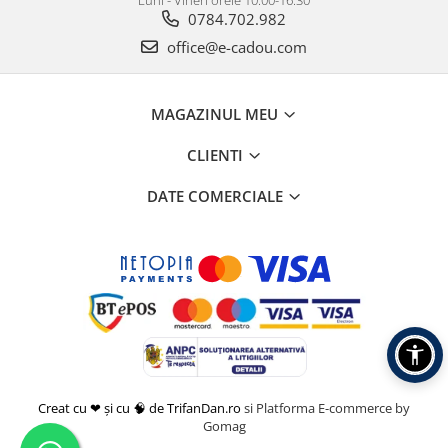
Luni - Vineri orele 10.00-16.30
0784.702.982
office@e-cadou.com
MAGAZINUL MEU
CLIENTI
DATE COMERCIALE
Creat cu ❤ și cu 🧠 de TrifanDan.ro
si
Platforma E-commerce by
Gomag