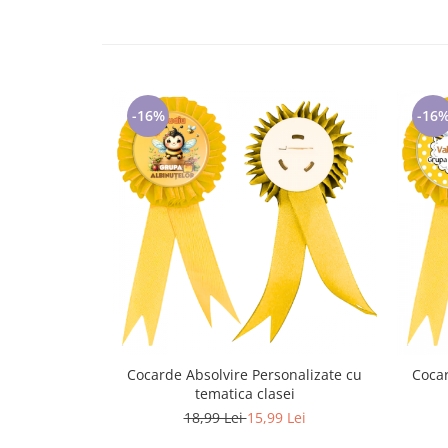
Tricouri de cuplu Valentine's Day
Valentine's Day
Cadouri pentru Bunici
Cadouri pentru Nasi si Fini
-16%
-16
Cadouri Craciun
Cadouri pentru Mama
Cadouri pentru profesori sau absolventi
Cadouri Back to school
Cadouri de Paște
Cadouri Traditionale Romanesti
8 Martie
Cadouri pentru CUPLU El & Ea
Cadouri Iubitori de animale
Cadouri GRAVIDE
Cocarde Absolvire Personalizate cu
Cocar
Cadouri pentru sportivi
tematica clasei
Cadouri Pensionare
18,99 Lei
15,99 Lei
Cadouri Colegi, sefi sau angajati