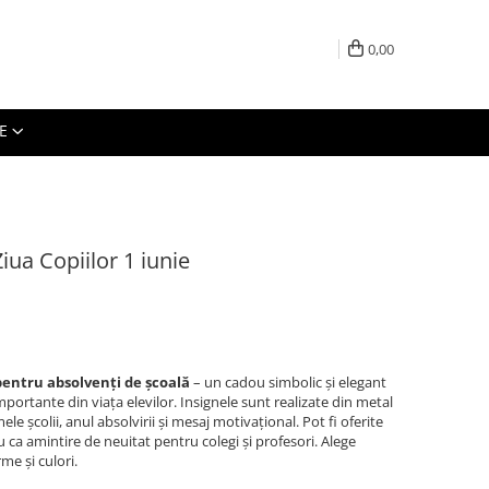
0,00
E
iua Copiilor 1 iunie
pentru absolvenți de școală
– un cadou simbolic și elegant
portante din viața elevilor. Insignele sunt realizate din metal
le școlii, anul absolvirii și mesaj motivațional. Pot fi oferite
sau ca amintire de neuitat pentru colegi și profesori. Alege
me și culori.