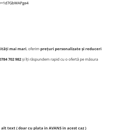
?v=1d7GbWAPge4
ități mai mari
, oferim
prețuri personalizate și reduceri
784 702 982
și îți răspundem rapid cu o ofertă pe măsura
lt text ( doar cu plata in AVANS in acest caz )