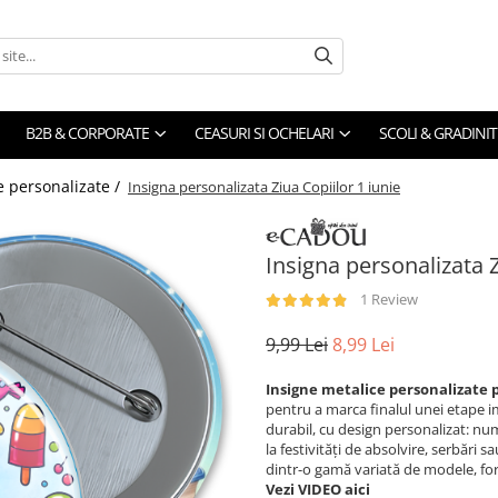
B2B & CORPORATE
CEASURI SI OCHELARI
SCOLI & GRADINIT
e personalizate /
Insigna personalizata Ziua Copiilor 1 iunie
Insigna personalizata Z
1 Review
9,99 Lei
8,99 Lei
Insigne metalice personalizate 
pentru a marca finalul unei etape im
durabil, cu design personalizat: nume
la festivități de absolvire, serbări 
dintr-o gamă variată de modele, for
Vezi VIDEO aici