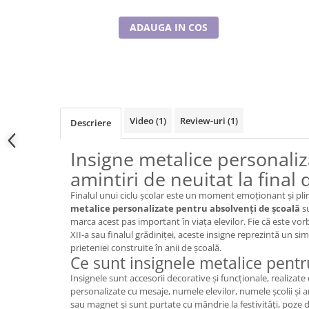
Cadouri pentru Doctori
Cadouri pentru Sfânta Maria
ADAUGA IN COS
Martisoare
Video
(1)
Review-uri
(1)
Descriere
Insigne metalice personaliz
amintiri de neuitat la final
Finalul unui ciclu școlar este un moment emoționant și plin
metalice personalizate pentru absolvenți de școală
su
marca acest pas important în viața elevilor. Fie că este vorb
XII-a sau finalul grădiniței, aceste insigne reprezintă un sim
prieteniei construite în anii de școală.
Ce sunt insignele metalice pentr
Insignele sunt accesorii decorative și funcționale, realizate 
personalizate cu mesaje, numele elevilor, numele școlii și an
sau magnet și sunt purtate cu mândrie la festivități, poze 