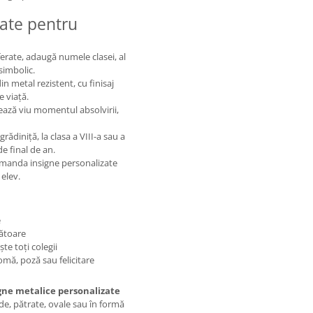
zate pentru
ferate, adaugă numele clasei, al
 simbolic.
n metal rezistent, cu finisaj
e viață.
ează viu momentul absolvirii,
ădiniță, la clasa a VIII-a sau a
e final de an.
manda insigne personalizate
 elev.
e
țătoare
te toți colegii
omă, poză sau felicitare
gne metalice personalizate
de, pătrate, ovale sau în formă