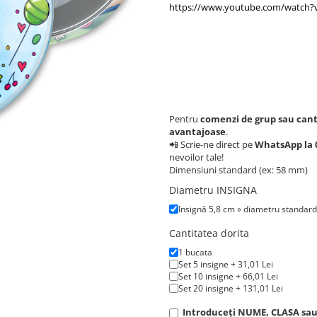
https://www.youtube.com/watch
Pentru
comenzi de grup sau cant
avantajoase
.
📲 Scrie-ne direct pe
WhatsApp la 0
nevoilor tale!
Dimensiuni standard (ex: 58 mm)
Diametru INSIGNA
Insignă 5,8 cm » diametru standard
Cantitatea dorita
1 bucata
Set 5 insigne + 31,01 Lei
Set 10 insigne + 66,01 Lei
Set 20 insigne + 131,01 Lei
Introduceți NUME, CLASA sau a