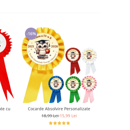
-16%
-16%
ate cu
Cocarde Absolvire Personalizate
Cocarde Abs
t
18,99 Lei
15,99 Lei
18