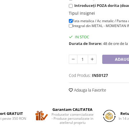
Introduceți POZA dorita (do
Tipul insignei
Fata metalica / Ac metalic / Partea 
Integral din METAL - MOMENTAN IN
IN STOC
Durata de livrare:
48 de ore de la
ADAUG
Cod Produs:
INS0127
Adauga la Favorite
Garantam CALITATEA
ort GRATUIT
Retu
Produselor comercializate
i peste 350 RON
- Produse personalizate in
In 14 z
atelierul propriu