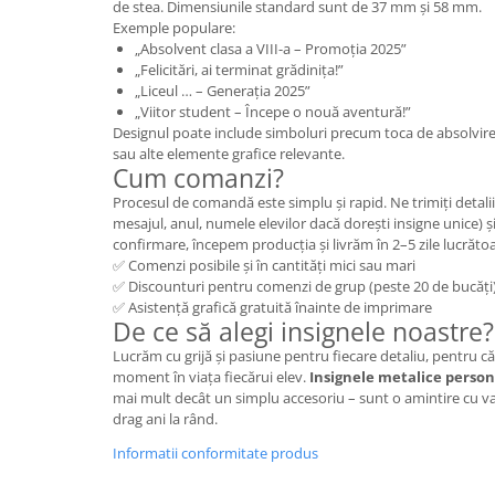
de stea. Dimensiunile standard sunt de 37 mm și 58 mm.
Exemple populare:
„Absolvent clasa a VIII-a – Promoția 2025”
„Felicitări, ai terminat grădinița!”
„Liceul … – Generația 2025”
„Viitor student – Începe o nouă aventură!”
Designul poate include simboluri precum toca de absolvire, di
sau alte elemente grafice relevante.
Cum comanzi?
Procesul de comandă este simplu și rapid. Ne trimiți detalii
mesajul, anul, numele elevilor dacă dorești insigne unice) ș
confirmare, începem producția și livrăm în 2–5 zile lucrăto
✅ Comenzi posibile și în cantități mici sau mari
✅ Discounturi pentru comenzi de grup (peste 20 de bucăți
✅ Asistență grafică gratuită înainte de imprimare
De ce să alegi insignele noastre?
Lucrăm cu grijă și pasiune pentru fiecare detaliu, pentru c
moment în viața fiecărui elev.
Insignele metalice person
mai mult decât un simplu accesoriu – sunt o amintire cu v
drag ani la rând.
Informatii conformitate produs