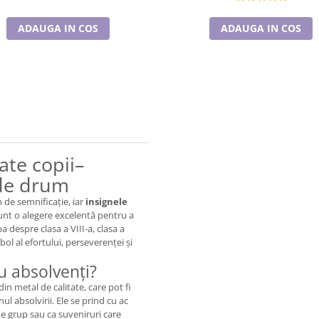
ADAUGA IN COS
ADAUGA IN COS
ate copii–
 de drum
 de semnificație, iar
insignele
nt o alegere excelentă pentru a
a despre clasa a VIII-a, clasa a
bol al efortului, perseverenței și
u absolvenți?
din metal de calitate, care pot fi
ul absolvirii. Ele se prind cu ac
de grup sau ca suveniruri care