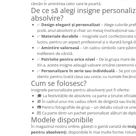
rămân în amintirea celor care le poartă.
De ce să alegi insigne personali
absolvire?
✅
Design elegant și personalizat
– Alege culorile pre
școlii, anul absolvirii și chiar un mesaj motivațional sau
✅
Materiale durabile
– Insignele sunt confecționate di
lucios, pentru un aspect profesional și o durată lungă d
✅
Amintire valoroasă
– Un cadou simbolic care păstr
indiferent de vârstă.
✅
Potrivite pentru orice nivel
– De la grupa mare de gr
XII-a, aceste insigne adaugă valoare oricărei ceremonii d
✅
Personalizare în serie sau individuală
– Se pot co
identic pentru toată clasa sau unice, cu numele fiecărui
Cum se folosesc?
Insignele personalizate pentru absolvenți pot fi oferite:
🎓 La festivitățile de absolvire, ca parte a ținutei oficial
🎁 În cadrul unui mic cadou oferit de dirigintă sau învă
📷 Pentru fotografiile de grup – un detaliu vizual ce uneș
💌 Ca parte dintr-un pachet personalizat alături de dipl
Modele disponibile
În magazinul nostru online, găsești o gamă variată de
insi
pentru absolvenți
, disponibile în mai multe forme: rotun