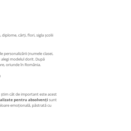
plome, cărți, flori, sigla școlii
le personalizării (numele clasei,
i alegi modelul dorit. După
are, oriunde în România.
)
ă știm cât de important este acest
alizate pentru absolvenți
sunt
aloare emoțională, păstrată cu