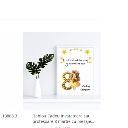
-17%
1.13883.3
Tablou Cadou invatatoare sau
Caciula d
profesoare 8 martie cu mesaje
lana, marime u
personalizate T1016_01