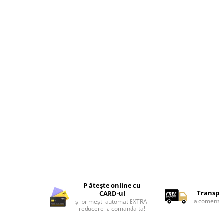
Lenjerii de pat pentru copii
Cadouri Cuplu
Fashion
Pijamale de CRACIUN
Pijamale de dama
Pijamale de barbati
Halate si capoate
Pijamale
WINTER Collection
Halate si pijamale Family
Incaltaminte
Seturi elegante femei
Umbrele
Pijamale de copii
Pijamale BIG SIZE femei
Plătește online cu
Transp
CARD-ul
Cadouri ocazii speciale
la comenz
și primești automat EXTRA-
reducere la comanda ta!
Tricouri de craciun