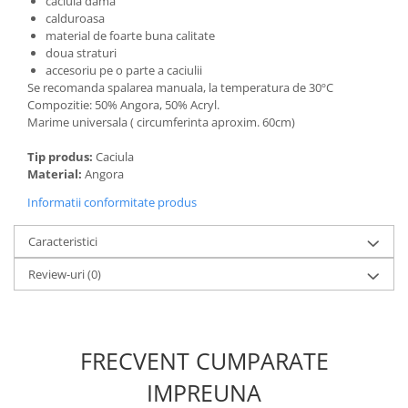
caciula dama
calduroasa
material de foarte buna calitate
doua straturi
accesoriu pe o parte a caciulii
Se recomanda spalarea manuala, la temperatura de 30ºC
Compozitie: 50% Angora, 50% Acryl.
Marime universala ( circumferinta aproxim. 60cm)
Tip produs:
Caciula
Material:
Angora
Informatii conformitate produs
Caracteristici
Review-uri
(0)
FRECVENT CUMPARATE
IMPREUNA