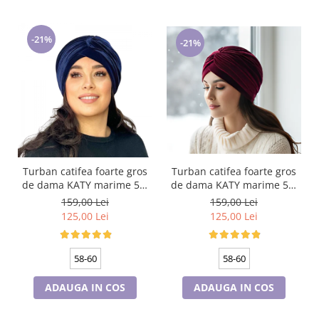
-21%
-21%
Turban catifea foarte gros
Turban catifea foarte gros
de dama KATY marime 58-
de dama KATY marime 58-
60, captuseala polar,
60, captuseala polar,
159,00 Lei
159,00 Lei
culoare bleomarin
culoare wine
125,00 Lei
125,00 Lei
58-60
58-60
ADAUGA IN COS
ADAUGA IN COS