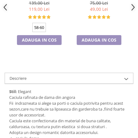
marime universala,
po
interior, HONEY mov
Cadouri pentru Doctori
139,00 Lei
75,00 Lei
captuseala din polar,
curcubeu
119,00 Lei
49,00 Lei
Cadouri pentru Sfânta Maria
culoare gri
Martisoare
58-60
ADAUGA IN COS
ADAUGA IN COS
Descriere
Stil:
Elegant
Caciula rafinata de dama din angora
Fii indrazneata si alege sa porti o caciula potrivita pentru acest
sezon,care nu trebuie sa lipseasca din garderoba ta ,fiind foarte
usor de accesorizat.
Caciula este confectionata din material de buna calitate,
calduroasa, cu textura putin elastica si doua straturi .
Adopta un design romantic datorita accesoriului.