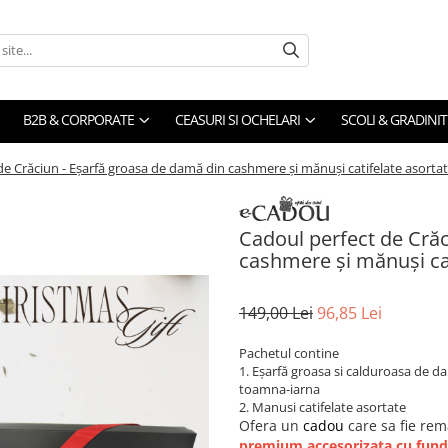
B2B & CORPORATE
CEASURI SI OCHELARI
SCOLI & GRADINIT
de Crăciun - Eșarfă groasa de damă din cashmere și mănuși catifelate asortate
Cadoul perfect de Crăc
cashmere și mănuși cat
149,00 Lei
96,85 Lei
Pachetul contine
1. Eșarfă groasa si calduroasa de 
toamna-iarna
2. Manusi catifelate asortate
Ofera un
cadou
care sa fie rem
premium accesorizata cu fun