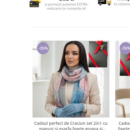
Lenjerii de pat pentru copii
la comenz
și primești automat EXTRA-
reducere la comanda ta!
Cadouri Cuplu
Fashion
Pijamale de CRACIUN
Pijamale de dama
Pijamale de barbati
-35
-35%
Halate si capoate
Pijamale
WINTER Collection
Halate si pijamale Family
Incaltaminte
Seturi elegante femei
Umbrele
Pijamale de copii
Pijamale BIG SIZE femei
Cadouri ocazii speciale
Cadoul perfect de Craciun set 2in1 cu
Cadou
Tricouri de craciun
manusi si esarfa foarte groasa si