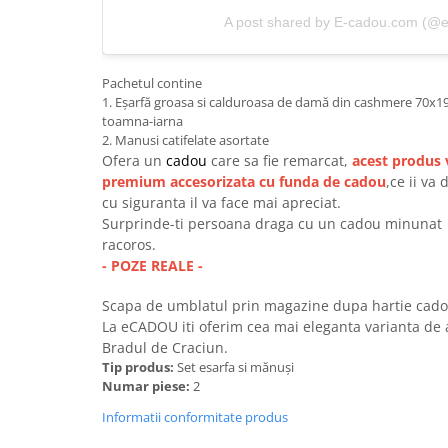
A post shared by E-cadou.com (@
Pachetul contine
1. Eșarfă groasa si calduroasa de damă din cashmere 70x1
toamna-iarna
2. Manusi catifelate asortate
Ofera un
cadou
care sa fie remarcat,
acest produs 
premium accesorizata cu funda de cadou
,ce ii va
cu siguranta il va face mai apreciat.
Surprinde-ti persoana draga cu un cadou minunat s
racoros.
- POZE REALE -
Scapa de umblatul prin magazine dupa hartie cado
La eCADOU iti oferim cea mai eleganta varianta de
Bradul de Craciun.
Tip produs:
Set esarfa si mănuși
Numar piese:
2
Informatii conformitate produs