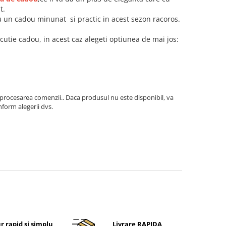
t.
 un cadou minunat si practic in acest sezon racoros.
 cutie cadou, in acest caz alegeti optiunea de mai jos:
 procesarea comenzii.. Daca produsul nu este disponibil, va
form alegerii dvs.
r rapid si simplu
Livrare RAPIDA