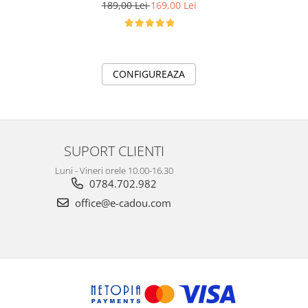
d
189,00 Lei
169,00 Lei
1
CONFIGUREAZA
SUPORT CLIENTI
Luni - Vineri orele 10.00-16.30
0784.702.982
office@e-cadou.com