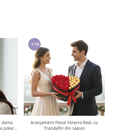
-11%
-14%
de dama
Aranjament Floral Fererro Red, cu
Caciula 
a polar,
Trandafiri din sapun
angora, m