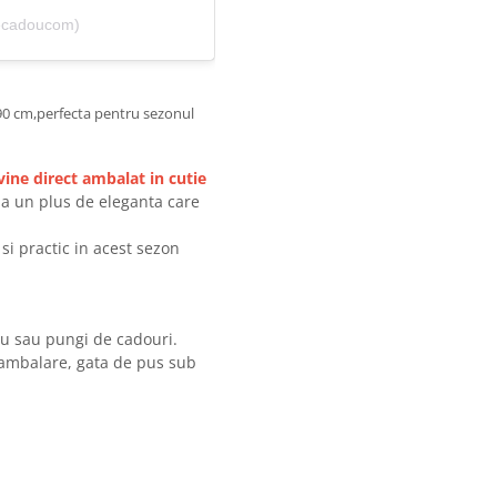
ecadoucom)
90 cm,perfecta pentru sezonul
vine direct ambalat in cutie
 da un plus de eleganta care
i practic in acest sezon
u sau pungi de cadouri.
 ambalare, gata de pus sub