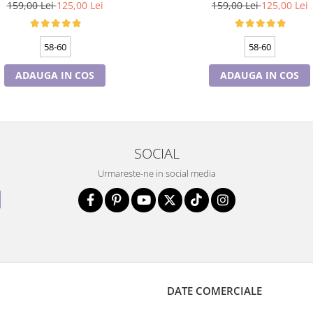
culoare wine
culoare verde emerald
159,00 Lei
125,00 Lei
159,00 Lei
125,00 Lei
58-60
58-60
ADAUGA IN COS
ADAUGA IN COS
SOCIAL
Urmareste-ne in social media
DATE COMERCIALE