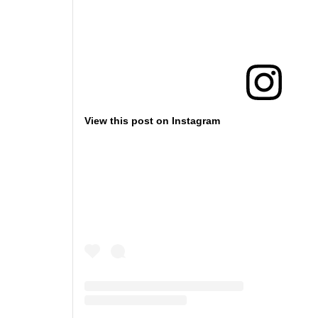
Cadouri pentru Doctori
Cadouri pentru Sfânta Maria
Martisoare
View this post on Instagram