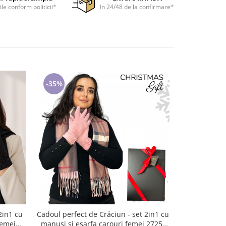
ile conform politicii*
In 24/48 de la confirmare*
-35%
-35%
Cadoul perfect de Crăciun - set 2in1 cu
Cadoul perfec
femei
manusi si esarfa carouri femei 2725-
manusi si 