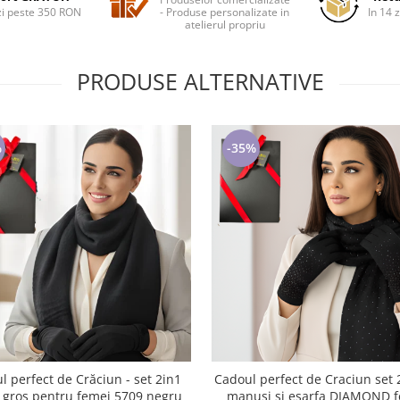
i peste 350 RON
- Produse personalizate in
In 14 z
atelierul propriu
PRODUSE ALTERNATIVE
%
-35%
l perfect de Crăciun - set 2in1
Cadoul perfect de Craciun set 2in1 cu
foarte gros pentru femei 5709 negru
manusi si esarfa DIAMOND 