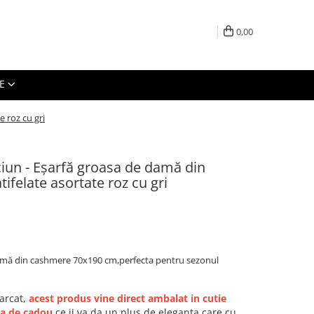
0,00
E
 roz cu gri
iun - Eșarfă groasa de damă din
ifelate asortate roz cu gri
damă din cashmere 70x190 cm,perfecta pentru sezonul
arcat,
acest produs vine direct ambalat in cutie
da de cadou
,ce ii va da un plus de eleganta care cu