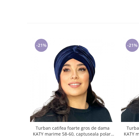
-21%
-21%
Turban catifea foarte gros de dama
Turba
KATY marime 58-60, captuseala polar,
KATY m