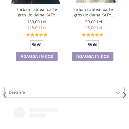
Cadouri pentru Doctori
Turban catifea foarte
Turban catifea foarte
Cadouri pentru Sfânta Maria
gros de dama KATY
gros de dama KATY
Martisoare
marime 58-60, captuseala
marime 58-60, captuseala
ma
159,00 Lei
159,00 Lei
polar, culoare wine
polar, culoare bleomarin
125,00 Lei
125,00 Lei
58-60
58-60
ADAUGA IN COS
ADAUGA IN COS
Descriere