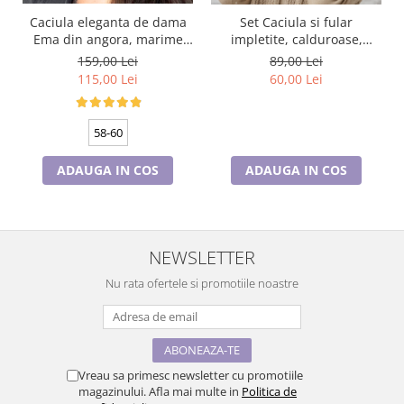
Caciula eleganta de dama
Set Caciula si fular
Ema din angora, marime
impletite, calduroase,
58-69 universala, culoare
caciula dublata în interior,
159,00 Lei
89,00 Lei
verde
HONEY brown
115,00 Lei
60,00 Lei
58-60
ADAUGA IN COS
ADAUGA IN COS
NEWSLETTER
Nu rata ofertele si promotiile noastre
Vreau sa primesc newsletter cu promotiile
magazinului. Afla mai multe in
Politica de