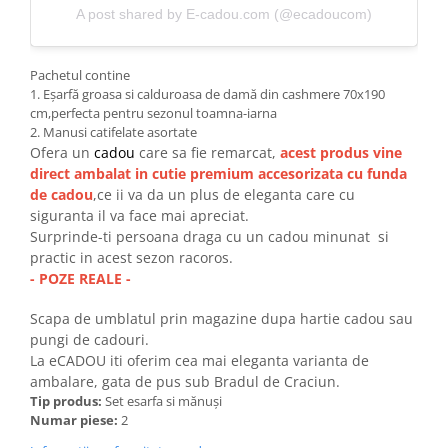
A post shared by E-cadou.com (@ecadoucom)
Pachetul contine
1. Eșarfă groasa si calduroasa de damă din cashmere 70x190
cm,perfecta pentru sezonul toamna-iarna
2. Manusi catifelate asortate
Ofera un
cadou
care sa fie remarcat,
acest produs vine
direct ambalat in cutie premium accesorizata cu funda
de cadou
,ce ii va da un plus de eleganta care cu
siguranta il va face mai apreciat.
Surprinde-ti persoana draga cu un cadou minunat si
practic in acest sezon racoros.
- POZE REALE -
Scapa de umblatul prin magazine dupa hartie cadou sau
pungi de cadouri.
La eCADOU iti oferim cea mai eleganta varianta de
ambalare, gata de pus sub Bradul de Craciun.
Tip produs:
Set esarfa si mănuși
Numar piese:
2