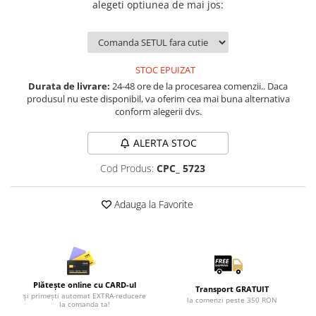
Lenjerii de pat pentru copii
alegeti optiunea de mai jos:
Cadouri Cuplu
Fashion
Pijamale de CRACIUN
STOC EPUIZAT
Pijamale de dama
Durata de livrare:
24-48 ore de la procesarea comenzii.. Daca
produsul nu este disponibil, va oferim cea mai buna alternativa
Pijamale de barbati
conform alegerii dvs.
Halate si capoate
Pijamale
ALERTA STOC
WINTER Collection
Cod Produs:
CPC_ 5723
Halate si pijamale Family
Incaltaminte
Adauga la Favorite
Seturi elegante femei
Umbrele
Pijamale de copii
Pijamale BIG SIZE femei
Cadouri ocazii speciale
Plătește online cu CARD-ul
Transport GRATUIT
și primești automat EXTRA-reducere
la comenzi peste 350 RON
la comanda ta!
Tricouri de craciun