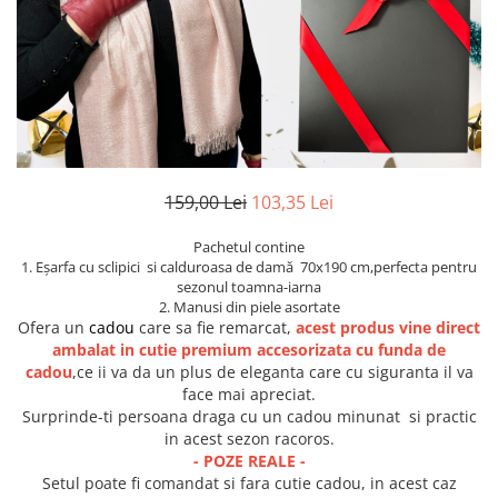
Etichete scolare
Cadouri barbati
Sepci personalizate
Seturi cadou barbati
Seturi cadou barbati portofel si curea
Bannere personalizate scoli si gradinite
Ceasuri pentru EL
Caserole personalizate sandwich
Cadouri craciun barbati
Saculeti personalizati
Cadouri personalizate barbati
Sticla de apa personalizata
159,00 Lei
103,35 Lei
Cadouri copii
Agende si caiete personalizate
Caciuli copii
Pachetul contine
1. Eșarfa cu sclipici si calduroasa de damă 70x190 cm,perfecta pentru
Cadouri copii bebelusi 0+
sezonul toamna-iarna
Lenjerii de pat Disney
2. Manusi din piele asortate
Ofera un
cadou
care sa fie remarcat,
acest produs vine direct
Cadouri copii 1 an
ambalat in cutie premium accesorizata cu funda de
Cadouri craciun copii
cadou
,ce ii va da un plus de eleganta care cu siguranta il va
Colectia Disney
face mai apreciat.
Surprinde-ti persoana draga cu un cadou minunat si practic
Sticlă pentru apa Personalizată
in acest sezon racoros.
Sepci personalizate
- POZE REALE -
Seturi cadou pentru copii KID's Collection
Setul poate fi comandat si fara cutie cadou, in acest caz