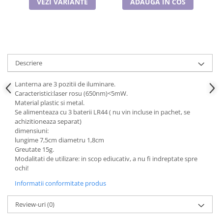
VEZI VARIANTE
ADAUGA IN COS
Cadouri pentru Doctori
Cadouri pentru Sfânta Maria
Martisoare
Descriere
Lanterna are 3 pozitii de iluminare.
Caracteristici:laser rosu (650nm)<5mW.
Material plastic si metal.
Se alimenteaza cu 3 baterii LR44 ( nu vin incluse in pachet, se
achizitioneaza separat)
dimensiuni:
lungime 7,5cm diametru 1,8cm
Greutate 15g.
Modalitati de utilizare: in scop ediucativ, a nu fi indreptate spre
ochi!
Informatii conformitate produs
Review-uri
(0)