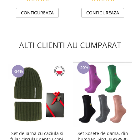
CONFIGUREAZA
CONFIGUREAZA
ALTI CLIENTI AU CUMPARAT
-20%
-34%
Set de iarnă cu căciulă și
Set Sosete de dama, din
fular circular pentru copii
bumbac, 5in1, NPX8830