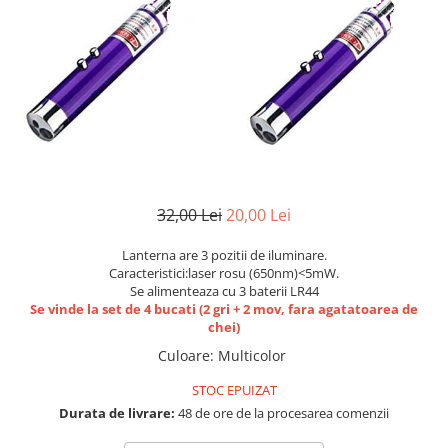
Etichete scolare
Cadouri barbati
Sepci personalizate
Seturi cadou barbati
Seturi cadou barbati portofel si curea
Bannere personalizate scoli si gradinite
Ceasuri pentru EL
Caserole personalizate sandwich
Cadouri craciun barbati
Saculeti personalizati
Cadouri personalizate barbati
Sticla de apa personalizata
Cadouri copii
Agende si caiete personalizate
32,00 Lei
20,00 Lei
Caciuli copii
Cadouri copii bebelusi 0+
Lanterna are 3 pozitii de iluminare.
Lenjerii de pat Disney
Caracteristici:laser rosu (650nm)<5mW.
Se alimenteaza cu 3 baterii LR44
Cadouri copii 1 an
Se vinde la set de 4 bucati (2 gri + 2 mov, fara agatatoarea de
Cadouri craciun copii
chei)
Colectia Disney
Culoare
:
Multicolor
Sticlă pentru apa Personalizată
STOC EPUIZAT
Sepci personalizate
Durata de livrare:
48 de ore de la procesarea comenzii
Seturi cadou pentru copii KID's Collection