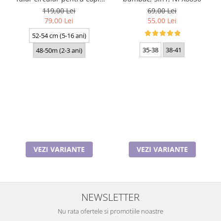
Livido 5465.09.K30 kaki
119,00 Lei
69,00 Lei
produs in Polonia
79,00 Lei
55,00 Lei
52-54 cm (5-16 ani)
35-38
38-41
48-50m (2-3 ani)
VEZI VARIANTE
VEZI VARIANTE
NEWSLETTER
Nu rata ofertele si promotiile noastre