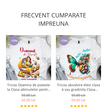
FRECVENT CUMPARATE
IMPREUNA
-15%
-15%
Tricou Doamna de poveste
Tricou absolvire elevi clasa
la Clasa albinutelor pentru
4 sau gradinita Clasa
scoala sau gradinita
fluturasilor cu text sau poze
59,00 Lei
59,00 Lei
ABS1068.41
ABS1063
50,00 Lei
50,00 Lei