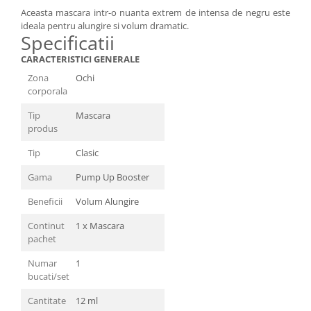
Aceasta mascara intr-o nuanta extrem de intensa de negru este
ideala pentru alungire si volum dramatic.
Specificatii
CARACTERISTICI GENERALE
Zona
Ochi
corporala
Tip
Mascara
produs
Tip
Clasic
Gama
Pump Up Booster
Beneficii
Volum Alungire
Continut
1 x Mascara
pachet
Numar
1
bucati/set
Cantitate
12 ml