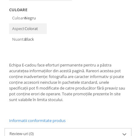
CULOARE
Culoare
Negru
Aspect
Colorat
Nuanta
Black
Echipa E-cadou face eforturi permanente pentru a păstra
acurateţea informaţiilor din acestă pagină. Rareori acestea pot
conţine inadvertenţe: fotografia are caracter informativ şi poate
conţine accesorii neincluse în pachetele standard, unele
specificaţii pot fi modificate de catre producător fără preaviz sau
pot conţine erori de operare. Toate promoţiile prezente în site
sunt valabile în limita stocului.
Informatii conformitate produs
Review-uri
(0)