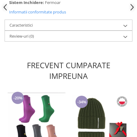
Cadouri pentru Doctori
Sistem Inchidere:
Fermoar
Cadouri pentru Sfânta Maria
Informatii conformitate produs
Martisoare
Caracteristici
Review-uri
(0)
FRECVENT CUMPARATE
IMPREUNA
-20%
-34%