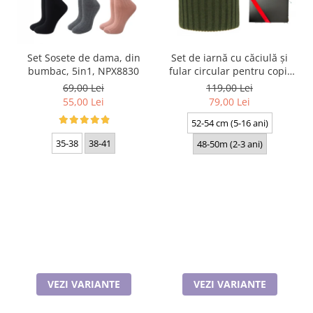
Set Sosete de dama, din
Set de iarnă cu căciulă și
bumbac, 5in1, NPX8830
fular circular pentru copii
Livido 5465.09.K30 kaki
69,00 Lei
119,00 Lei
produs in Polonia
55,00 Lei
79,00 Lei
52-54 cm (5-16 ani)
35-38
38-41
48-50m (2-3 ani)
VEZI VARIANTE
VEZI VARIANTE