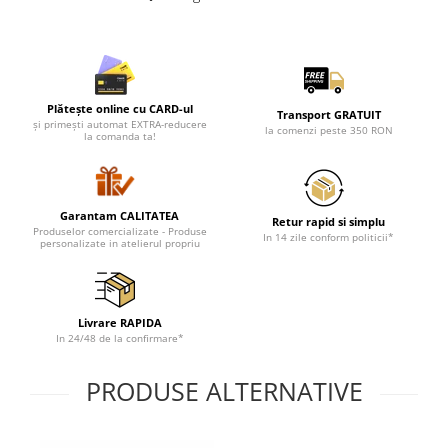
Lenjerii de pat pentru copii
Cadouri Cuplu
Fashion
Pijamale de CRACIUN
Plătește online cu CARD-ul
Transport GRATUIT
Pijamale de dama
și primești automat EXTRA-reducere
la comenzi peste 350 RON
la comanda ta!
Pijamale de barbati
Halate si capoate
Pijamale
Garantam CALITATEA
WINTER Collection
Retur rapid si simplu
Produselor comercializate - Produse
In 14 zile conform politicii*
personalizate in atelierul propriu
Halate si pijamale Family
Incaltaminte
Seturi elegante femei
Livrare RAPIDA
Umbrele
In 24/48 de la confirmare*
Pijamale de copii
Pijamale BIG SIZE femei
PRODUSE ALTERNATIVE
Cadouri ocazii speciale
Tricouri de craciun