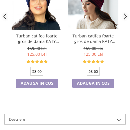
Cadouri pentru Doctori
Cadouri pentru Sfânta Maria
Martisoare
Turban catifea foarte
Turban catifea foarte
gros de dama KATY
gros de dama KATY
marime 58-60, captuseala
marime 58-60, captuseala
ma
159,00 Lei
159,00 Lei
polar, culoare wine
polar, culoare bleomarin
125,00 Lei
125,00 Lei
58-60
58-60
ADAUGA IN COS
ADAUGA IN COS
Descriere