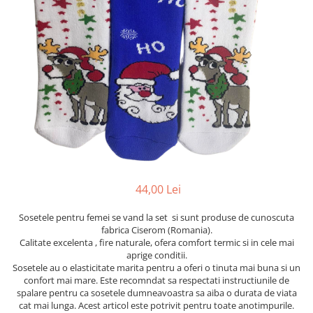
Etichete scolare
Cadouri barbati
Sepci personalizate
Seturi cadou barbati
Seturi cadou barbati portofel si curea
Bannere personalizate scoli si gradinite
Ceasuri pentru EL
Caserole personalizate sandwich
Cadouri craciun barbati
Saculeti personalizati
Cadouri personalizate barbati
Sticla de apa personalizata
Cadouri copii
Agende si caiete personalizate
Caciuli copii
Cadouri copii bebelusi 0+
44,00 Lei
Lenjerii de pat Disney
Cadouri copii 1 an
Sosetele pentru femei se vand la set si sunt produse de cunoscuta
Cadouri craciun copii
fabrica Ciserom (Romania).
Calitate excelenta , fire naturale, ofera comfort termic si in cele mai
Colectia Disney
aprige conditii.
Sticlă pentru apa Personalizată
Sosetele au o elasticitate marita pentru a oferi o tinuta mai buna si un
Sepci personalizate
confort mai mare. Este recomndat sa respectati instructiunile de
spalare pentru ca sosetele dumneavoastra sa aiba o durata de viata
Seturi cadou pentru copii KID's Collection
cat mai lunga. Acest articol este potrivit pentru toate anotimpurile.