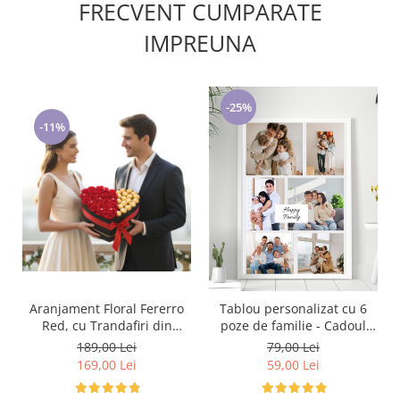
FRECVENT CUMPARATE
IMPREUNA
-25%
-11%
Aranjament Floral Fererro
Tablou personalizat cu 6
Red, cu Trandafiri din
poze de familie - Cadoul
sapun
ideal pentru familie TA4_P8
189,00 Lei
79,00 Lei
Happy Family
169,00 Lei
59,00 Lei