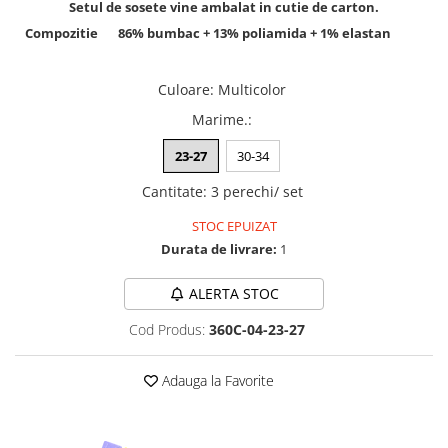
Lenjerii de pat pentru copii
Setul de sosete vine ambalat in cutie de carton.
Cadouri Cuplu
Compozitie
86% bumbac + 13% poliamida + 1% elastan
Fashion
Culoare
:
Multicolor
Pijamale de CRACIUN
Pijamale de dama
Marime.
:
Pijamale de barbati
23-27
30-34
Halate si capoate
Cantitate
:
3 perechi/ set
Pijamale
WINTER Collection
STOC EPUIZAT
Halate si pijamale Family
Durata de livrare:
1
Incaltaminte
ALERTA STOC
Seturi elegante femei
Umbrele
Cod Produs:
360C-04-23-27
Pijamale de copii
Pijamale BIG SIZE femei
Adauga la Favorite
Cadouri ocazii speciale
Tricouri de craciun