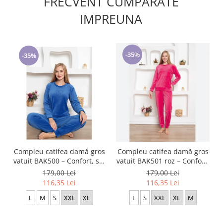
FRECVENT CUMPARATE
IMPREUNA
-35%
-35%
Compleu catifea damă gros
Compleu catifea damă gros
vatuit BAK500 – Confort, stil
vatuit BAK501 roz – Confort,
și eleganță BAK500
stil și eleganță
179,00 Lei
179,00 Lei
116,35 Lei
116,35 Lei
L
M
S
XXL
XL
L
S
XXL
XL
M