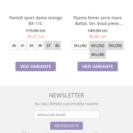
Pantofi sport dama orange
Pijama femei serie mare
BX-11C
Battal, din două piese,
bumbac , Lux PIJ32974
119,00 Lei
149,00 Lei
39,27 Lei
96,85 Lei
36
41
39
38
37
40
3XL(46)
6XL(52)
5XL(50)
4XL(48)
VEZI VARIANTE
VEZI VARIANTE
NEWSLETTER
Nu rata ofertele si promotiile noastre