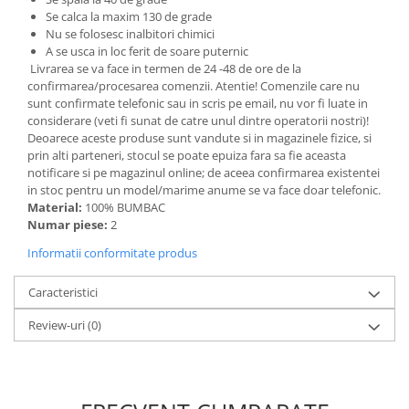
Se calca la maxim 130 de grade
Nu se folosesc inalbitori chimici
A se usca in loc ferit de soare puternic
Livrarea se va face in termen de 24 -48 de ore de la
confirmarea/procesarea comenzii. Atentie! Comenzile care nu
sunt confirmate telefonic sau in scris pe email, nu vor fi luate in
considerare (veti fi sunat de catre unul dintre operatorii nostri)!
Deoarece aceste produse sunt vandute si in magazinele fizice, si
prin alti parteneri, stocul se poate epuiza fara sa fie aceasta
notificare si pe magazinul online; de aceea confirmarea existentei
in stoc pentru un model/marime anume se va face doar telefonic.
Material:
100% BUMBAC
Numar piese:
2
Informatii conformitate produs
Caracteristici
Review-uri
(0)