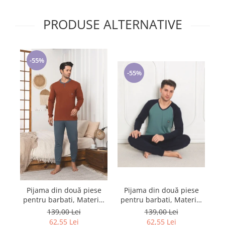
Cadouri pentru Doctori
Cadouri pentru Sfânta Maria
PRODUSE ALTERNATIVE
Martisoare
-55%
-55%
P
Pijama din două piese
Pijama din două piese
pe
pentru barbati, Material
pentru barbati, Material
b
bumbac Berf2005
bumbac Lycra Baki908
139,00 Lei
139,00 Lei
62,55 Lei
62,55 Lei