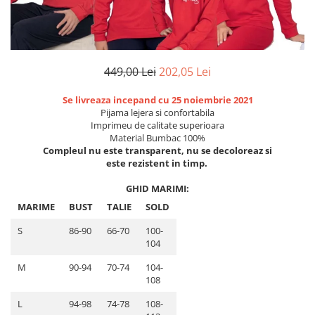
Etichete scolare
Cadouri barbati
Sepci personalizate
Seturi cadou barbati
Seturi cadou barbati portofel si curea
Bannere personalizate scoli si gradinite
449,00 Lei
202,05 Lei
Ceasuri pentru EL
Caserole personalizate sandwich
Cadouri craciun barbati
Se livreaza incepand cu 25 noiembrie 2021
Saculeti personalizati
Pijama lejera si confortabila
Cadouri personalizate barbati
Sticla de apa personalizata
Imprimeu de calitate superioara
Cadouri copii
Material Bumbac 100%
Agende si caiete personalizate
Compleul nu este transparent, nu se decoloreaz si
Caciuli copii
este rezistent in timp.
Cadouri copii bebelusi 0+
GHID MARIMI:
Lenjerii de pat Disney
MARIME
BUST
TALIE
SOLD
Cadouri copii 1 an
Cadouri craciun copii
S
86-90
66-70
100-
104
Colectia Disney
Sticlă pentru apa Personalizată
M
90-94
70-74
104-
108
Sepci personalizate
Seturi cadou pentru copii KID's Collection
L
94-98
74-78
108-