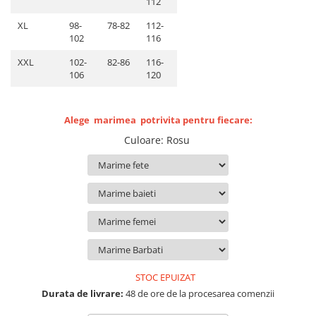
112
Lenjerii de pat pentru copii
Cadouri Cuplu
XL
98-
78-82
112-
102
116
Fashion
XXL
102-
82-86
116-
Pijamale de CRACIUN
106
120
Pijamale de dama
Pijamale de barbati
Alege marimea potrivita pentru fiecare:
Halate si capoate
Pijamale
Culoare
:
Rosu
WINTER Collection
Halate si pijamale Family
Incaltaminte
Seturi elegante femei
Umbrele
Pijamale de copii
Pijamale BIG SIZE femei
STOC EPUIZAT
Cadouri ocazii speciale
Durata de livrare:
48 de ore de la procesarea comenzii
Tricouri de craciun