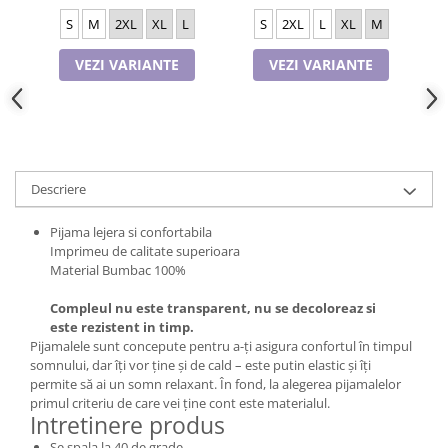
S
M
2XL
XL
L
S
2XL
L
XL
M
VEZI VARIANTE
VEZI VARIANTE
Descriere
Pijama lejera si confortabila
Imprimeu de calitate superioara
Material Bumbac 100%
Compleul nu este transparent, nu se decoloreaz si
este rezistent in timp.
Pijamalele sunt concepute pentru a-ți asigura confortul în timpul
somnului, dar îți vor ține și de cald – este putin elastic și îți
permite să ai un somn relaxant. În fond, la alegerea pijamalelor
primul criteriu de care vei ține cont este materialul.
Intretinere produs
Se spala la 40 de grade