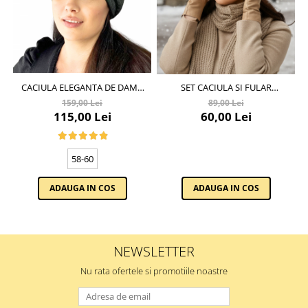
CACIULA ELEGANTA DE DAMA
SET CACIULA SI FULAR
EMA DIN ANGORA, MARIME 58-
IMPLETITE, CALDUROASE,
159,00 Lei
89,00 Lei
69 UNIVERSALA, CULOARE
CACIULA DUBLATA ÎN
115,00 Lei
60,00 Lei
VERDE
INTERIOR, HONEY BROWN
58-60
ADAUGA IN COS
ADAUGA IN COS
NEWSLETTER
Nu rata ofertele si promotiile noastre