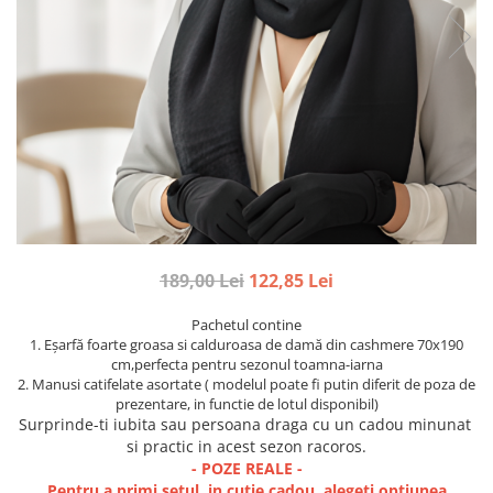
Etichete scolare
Cadouri barbati
Sepci personalizate
Seturi cadou barbati
Seturi cadou barbati portofel si curea
Bannere personalizate scoli si gradinite
Ceasuri pentru EL
Caserole personalizate sandwich
Cadouri craciun barbati
Saculeti personalizati
Cadouri personalizate barbati
Sticla de apa personalizata
Cadouri copii
Agende si caiete personalizate
Caciuli copii
Cadouri copii bebelusi 0+
189,00 Lei
122,85 Lei
Lenjerii de pat Disney
Pachetul contine
Cadouri copii 1 an
1. Eșarfă foarte groasa si calduroasa de damă din cashmere 70x190
Cadouri craciun copii
cm,perfecta pentru sezonul toamna-iarna
Colectia Disney
2. Manusi catifelate asortate ( modelul poate fi putin diferit de poza de
prezentare, in functie de lotul disponibil)
Sticlă pentru apa Personalizată
Surprinde-ti iubita sau persoana draga cu un cadou minunat
Sepci personalizate
si practic in acest sezon racoros.
- POZE REALE -
Seturi cadou pentru copii KID's Collection
Pentru a primi setul in cutie cadou, alegeti optiunea