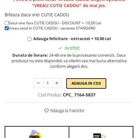
Lenjerii de pat pentru copii
"VREAU CUTIE CADOU" de mai jos.
Cadouri Cuplu
Bifeaza daca vrei CUTIE CADOU
Fashion
Setul vine fara CUTIE CADOU - DISCOUNT + -10,00 Lei
Vreau setul in CUTIE CADOU - varianta STANDARD
Pijamale de CRACIUN
Pijamale de dama
Adauga felicitare - extracost + 10,00 Lei
Pijamale de barbati
IN STOC
Halate si capoate
Durata de livrare:
24-48 ore de la procesarea comenzii.. Daca
Pijamale
produsul nu este disponibil, va oferim cea mai buna alternativa
conform alegerii dvs.
WINTER Collection
Halate si pijamale Family
ADAUGA IN COS
Incaltaminte
Seturi elegante femei
Cod Produs:
CPC_ 7164-5837
Umbrele
Pijamale de copii
Adauga la Favorite
Pijamale BIG SIZE femei
Cadouri ocazii speciale
Tricouri de craciun