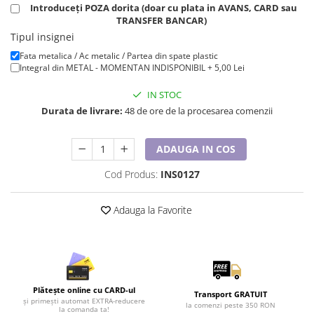
Introduceți POZA dorita (doar cu plata in AVANS, CARD sau
Tricouri de cuplu Valentine's Day
TRANSFER BANCAR)
Valentine's Day
Tipul insignei
Cadouri pentru Bunici
Fata metalica / Ac metalic / Partea din spate plastic
Cadouri pentru Nasi si Fini
Integral din METAL - MOMENTAN INDISPONIBIL + 5,00 Lei
Cadouri Craciun
IN STOC
Cadouri pentru Mama
Durata de livrare:
48 de ore de la procesarea comenzii
Cadouri pentru profesori sau absolventi
Cadouri Back to school
ADAUGA IN COS
Cadouri de Paște
Cadouri Traditionale Romanesti
Cod Produs:
INS0127
8 Martie
Adauga la Favorite
Cadouri pentru CUPLU El & Ea
Cadouri Iubitori de animale
Cadouri GRAVIDE
Cadouri pentru sportivi
Cadouri Pensionare
Plătește online cu CARD-ul
Transport GRATUIT
Cadouri Colegi, sefi sau angajati
și primești automat EXTRA-reducere
la comenzi peste 350 RON
la comanda ta!