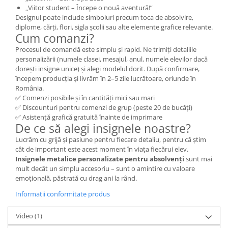
„Viitor student – Începe o nouă aventură!”
Designul poate include simboluri precum toca de absolvire,
diplome, cărți, flori, sigla școlii sau alte elemente grafice relevante.
Cum comanzi?
Procesul de comandă este simplu și rapid. Ne trimiți detaliile
personalizării (numele clasei, mesajul, anul, numele elevilor dacă
dorești insigne unice) și alegi modelul dorit. După confirmare,
începem producția și livrăm în 2–5 zile lucrătoare, oriunde în
România.
✅ Comenzi posibile și în cantități mici sau mari
✅ Discounturi pentru comenzi de grup (peste 20 de bucăți)
✅ Asistență grafică gratuită înainte de imprimare
De ce să alegi insignele noastre?
Lucrăm cu grijă și pasiune pentru fiecare detaliu, pentru că știm
cât de important este acest moment în viața fiecărui elev.
Insignele metalice personalizate pentru absolvenți
sunt mai
mult decât un simplu accesoriu – sunt o amintire cu valoare
emoțională, păstrată cu drag ani la rând.
Informatii conformitate produs
Video
(1)