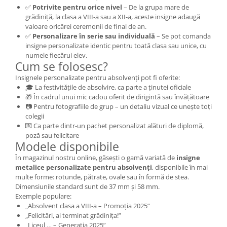
✅
Potrivite pentru orice nivel
– De la grupa mare de
grădiniță, la clasa a VIII-a sau a XII-a, aceste insigne adaugă
valoare oricărei ceremonii de final de an.
✅
Personalizare în serie sau individuală
– Se pot comanda
insigne personalizate identic pentru toată clasa sau unice, cu
numele fiecărui elev.
Cum se folosesc?
Insignele personalizate pentru absolvenți pot fi oferite:
🎓 La festivitățile de absolvire, ca parte a ținutei oficiale
🎁 În cadrul unui mic cadou oferit de dirigintă sau învățătoare
📷 Pentru fotografiile de grup – un detaliu vizual ce unește toți
colegii
💌 Ca parte dintr-un pachet personalizat alături de diplomă,
poză sau felicitare
Modele disponibile
În magazinul nostru online, găsești o gamă variată de
insigne
metalice personalizate pentru absolvenți
, disponibile în mai
multe forme: rotunde, pătrate, ovale sau în formă de stea.
Dimensiunile standard sunt de 37 mm și 58 mm.
Exemple populare:
„Absolvent clasa a VIII-a – Promoția 2025”
„Felicitări, ai terminat grădinița!”
„Liceul … – Generația 2025”