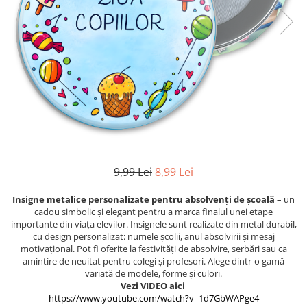
Etichete scolare
Cadouri barbati
Sepci personalizate
Seturi cadou barbati
Seturi cadou barbati portofel si curea
Bannere personalizate scoli si gradinite
Ceasuri pentru EL
Caserole personalizate sandwich
Cadouri craciun barbati
Saculeti personalizati
Cadouri personalizate barbati
Sticla de apa personalizata
Cadouri copii
Agende si caiete personalizate
Caciuli copii
Cadouri copii bebelusi 0+
9,99 Lei
8,99 Lei
Lenjerii de pat Disney
Insigne metalice personalizate pentru absolvenți de școală
– un
Cadouri copii 1 an
cadou simbolic și elegant pentru a marca finalul unei etape
Cadouri craciun copii
importante din viața elevilor. Insignele sunt realizate din metal durabil,
cu design personalizat: numele școlii, anul absolvirii și mesaj
Colectia Disney
motivațional. Pot fi oferite la festivități de absolvire, serbări sau ca
Sticlă pentru apa Personalizată
amintire de neuitat pentru colegi și profesori. Alege dintr-o gamă
variată de modele, forme și culori.
Sepci personalizate
Vezi VIDEO aici
Seturi cadou pentru copii KID's Collection
https://www.youtube.com/watch?v=1d7GbWAPge4