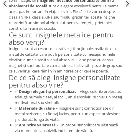
semnificație, iar
insignele metalice personalizate pentru
absolvenți de școală
sunt o alegere excelentă pentru a marca
acest pas important în viața elevilor. Fie că este vorba despre
clasa a VIII-a, clasa a XII-a sau finalul grădiniței, aceste insigne
reprezintă un simbol al efortului, perseverenței și prieteniei
construite în anii de școală.
Ce sunt insignele metalice pentru
absolvenți?
Insignele sunt accesorii decorative și funcționale, realizate din
metal de calitate, care pot fi personalizate cu mesaje, numele
elevilor, numele școlii și anul absolvirii. Ele se prind cu ac sau
magnet și sunt purtate cu mândrie la festivități, poze de grup sau
ca suveniruri care rămân în amintirea celor care le poartă.
De ce să alegi insigne personalizate
pentru absolvire?
✅
Design elegant și personalizat
– Alege culorile preferate,
adaugă numele clasei, al școlii, anul absolvirii și chiar un mesaj
motivațional sau simbolic.
✅
Materiale durabile
– Insignele sunt confecționate din
metal rezistent, cu finisaj lucios, pentru un aspect profesional
și o durată lungă de viață.
✅
Amintire valoroasă
– Un cadou simbolic care păstrează
viu momentul absolvirii, indiferent de vârstă.