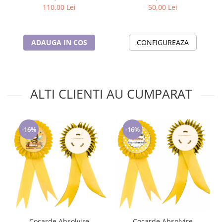
ABS11200
50,00 Lei
110,00 Lei
CONFIGUREAZA
ADAUGA IN COS
ALTI CLIENTI AU CUMPARAT
-16%
-16%
Cocarde Absolvire
Cocarde Absolvire