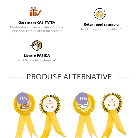
Cadouri pentru Doctori
Cadouri pentru Sfânta Maria
Martisoare
Garantam CALITATEA
Retur rapid si simplu
Produselor comercializate - Produse
In 14 zile conform politicii*
personalizate in atelierul propriu
Livrare RAPIDA
In 24/48 de la confirmare*
PRODUSE ALTERNATIVE
-16%
-16%