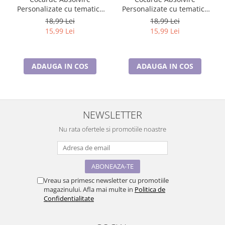
Personalizate cu tematica
Personalizate cu tematica
clasei
clasei
18,99 Lei
18,99 Lei
15,99 Lei
15,99 Lei
ADAUGA IN COS
ADAUGA IN COS
NEWSLETTER
Nu rata ofertele si promotiile noastre
Vreau sa primesc newsletter cu promotiile
magazinului. Afla mai multe in
Politica de
Confidentialitate