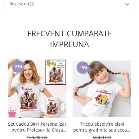
Review-uri
(1)
FRECVENT CUMPARATE
IMPREUNA
-21%
-15%
Tricou absolvire elevi
Set Cadou 3in1 Personalizat
pentru gradinita sau scoala
pentru Profesori la Clasa
Clasa Romanasilor
Veveritelor de 8 Martie
59,00 Lei
139,00 Lei