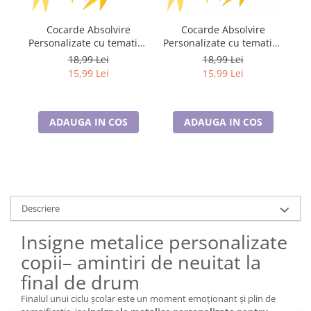
Cocarde Absolvire
Cocarde Absolvire
Personalizate cu tematica
Personalizate cu tematica
Pe
clasei
clasei
18,99 Lei
18,99 Lei
15,99 Lei
15,99 Lei
ADAUGA IN COS
ADAUGA IN COS
Descriere
Insigne metalice personalizate
copii– amintiri de neuitat la
final de drum
Finalul unui ciclu școlar este un moment emoționant și plin de