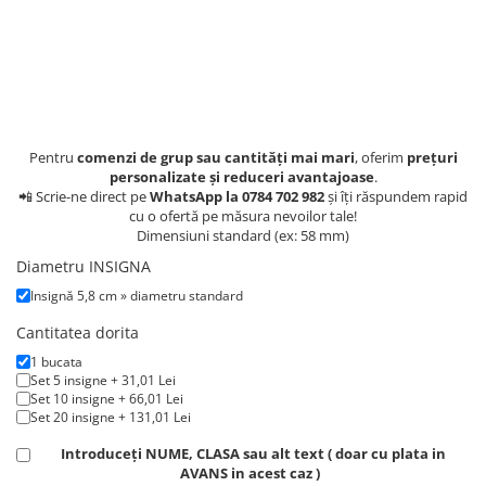
Lenjerii de pat pentru copii
Cadouri Cuplu
Fashion
Pijamale de CRACIUN
Pijamale de dama
Pijamale de barbati
Pentru
comenzi de grup sau cantități mai mari
, oferim
prețuri
personalizate și reduceri avantajoase
.
Halate si capoate
📲 Scrie-ne direct pe
WhatsApp la 0784 702 982
și îți răspundem rapid
Pijamale
cu o ofertă pe măsura nevoilor tale!
Dimensiuni standard (ex: 58 mm)
WINTER Collection
Diametru INSIGNA
Halate si pijamale Family
Insignă 5,8 cm » diametru standard
Incaltaminte
Seturi elegante femei
Cantitatea dorita
Umbrele
1 bucata
Set 5 insigne + 31,01 Lei
Pijamale de copii
Set 10 insigne + 66,01 Lei
Pijamale BIG SIZE femei
Set 20 insigne + 131,01 Lei
Cadouri ocazii speciale
Introduceți NUME, CLASA sau alt text ( doar cu plata in
Tricouri de craciun
AVANS in acest caz )