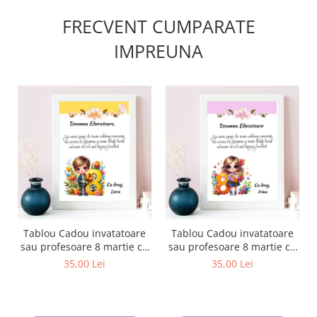
FRECVENT CUMPARATE
IMPREUNA
Tablou Cadou invatatoare
Tablou Cadou invatatoare
sau profesoare 8 martie cu
sau profesoare 8 martie cu
mesaje personalizate
mesaje personalizate
35,00 Lei
35,00 Lei
T1016_123
T1016_121