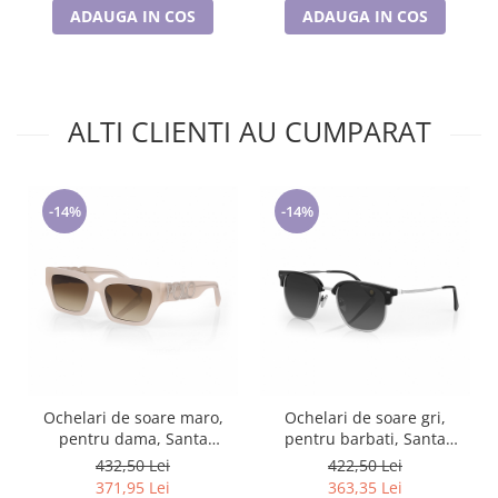
ADAUGA IN COS
ADAUGA IN COS
ALTI CLIENTI AU CUMPARAT
-14%
-14%
Ochelari de soare maro,
Ochelari de soare gri,
pentru dama, Santa
pentru barbati, Santa
Barbara Polo Sunglasses,
Barbara Polo Sunglasses,
432,50 Lei
422,50 Lei
SB1106-3
SB1119-2
371,95 Lei
363,35 Lei