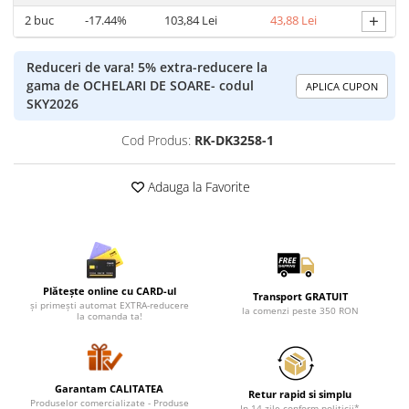
Lenjerii de pat pentru copii
+
2
buc
-17.44%
103,84 Lei
43,88 Lei
Cadouri Cuplu
Fashion
Reduceri de vara! 5% extra-reducere la
Pijamale de CRACIUN
gama de OCHELARI DE SOARE- codul
APLICA CUPON
SKY2026
Pijamale de dama
Pijamale de barbati
Cod Produs:
RK-DK3258-1
Halate si capoate
Pijamale
Adauga la Favorite
WINTER Collection
Halate si pijamale Family
Incaltaminte
Seturi elegante femei
Plătește online cu CARD-ul
Transport GRATUIT
Umbrele
și primești automat EXTRA-reducere
la comenzi peste 350 RON
la comanda ta!
Pijamale de copii
Pijamale BIG SIZE femei
Cadouri ocazii speciale
Garantam CALITATEA
Retur rapid si simplu
Tricouri de craciun
Produselor comercializate - Produse
In 14 zile conform politicii*