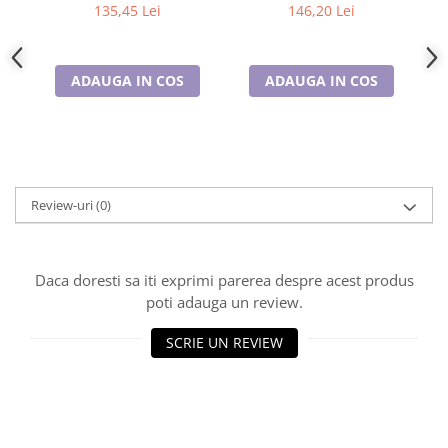
DK3262-1
DK4322-2
Cadouri pentru Doctori
135,45 Lei
146,20 Lei
Cadouri pentru Sfânta Maria
Martisoare
ADAUGA IN COS
ADAUGA IN COS
Review-uri
(0)
Daca doresti sa iti exprimi parerea despre acest produs
poti adauga un review.
SCRIE UN REVIEW