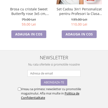
Brosa cu cristale Sweet
Set Cadou 3in1 Personalizat
Butterfly rose 3x5 cm,
pentru Profesori la Clasa
BR23.015, garantie 6 luni
buburuzelor de 8 Martie
79,00 Lei
139,00 Lei
59,00 Lei
110,00 Lei
ADAUGA IN COS
ADAUGA IN COS
NEWSLETTER
Nu rata ofertele si promotiile noastre
Vreau sa primesc newsletter cu promotiile
magazinului. Afla mai multe in
Politica de
Confidentialitate