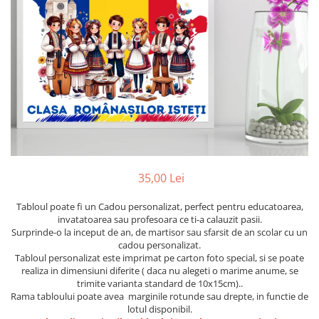
Etichete scolare
Cadouri barbati
Sepci personalizate
Seturi cadou barbati
Seturi cadou barbati portofel si curea
Bannere personalizate scoli si gradinite
Ceasuri pentru EL
Caserole personalizate sandwich
Cadouri craciun barbati
Saculeti personalizati
Cadouri personalizate barbati
Sticla de apa personalizata
Cadouri copii
Agende si caiete personalizate
Caciuli copii
Cadouri copii bebelusi 0+
35,00 Lei
Lenjerii de pat Disney
Tabloul poate fi un Cadou personalizat, perfect pentru educatoarea,
Cadouri copii 1 an
invatatoarea sau profesoara ce ti-a calauzit pasii.
Cadouri craciun copii
Surprinde-o la inceput de an, de martisor sau sfarsit de an scolar cu un
cadou personalizat.
Colectia Disney
Tabloul personalizat este imprimat pe carton foto special, si se poate
Sticlă pentru apa Personalizată
realiza in dimensiuni diferite ( daca nu alegeti o marime anume, se
trimite varianta standard de 10x15cm)..
Sepci personalizate
Rama tabloului poate avea marginile rotunde sau drepte, in functie de
Seturi cadou pentru copii KID's Collection
lotul disponibil.